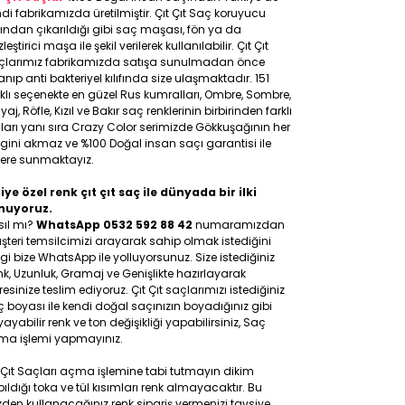
di fabrikamızda üretilmiştir. Çıt Çıt Saç koruyucu
ıfından çıkarıldığı gibi saç maşası, fön ya da
leştirici maşa ile şekil verilerek kullanılabilir. Çıt Çıt
çlarımız fabrikamızda satışa sunulmadan önce
anıp anti bakteriyel kılıfında size ulaşmaktadır. 151
klı seçenekte en güzel Rus kumralları, Ombre, Sombre,
yaj, Röfle, Kızıl ve Bakır saç renklerinin birbirinden farklı
ları yanı sıra Crazy Color serimizde Gökkuşağının her
gini akmaz ve %100 Doğal insan saçı garantisi ile
lere sunmaktayız.
iye özel renk çıt çıt saç ile dünyada bir ilki
nuyoruz.
sıl mı?
WhatsApp 0532 592 88 42
numaramızdan
teri temsilcimizi arayarak sahip olmak istediğini
gi bize WhatsApp ile yolluyorsunuz. Size istediğiniz
k, Uzunluk, Gramaj ve Genişlikte hazırlayarak
esinize teslim ediyoruz. Çıt Çıt saçlarımızı istediğiniz
 boyası ile kendi doğal saçınızın boyadığınız gibi
ayabilir renk ve ton değişikliği yapabilirsiniz, Saç
ma işlemi yapmayınız.
 Çıt Saçları açma işlemine tabi tutmayın dikim
ıldığı toka ve tül kısımları renk almayacaktır. Bu
den kullanacağınız renk sipariş vermenizi tavsiye