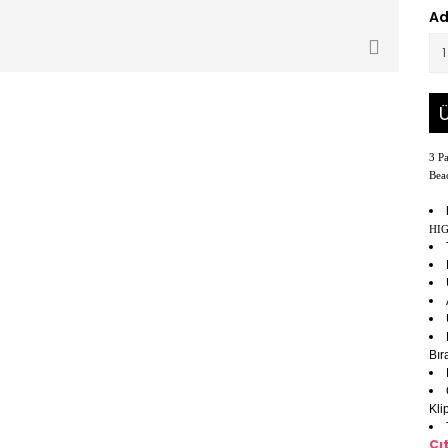
Ad
Ü
3 P
Bea
HI
Bır
Kli
Çı