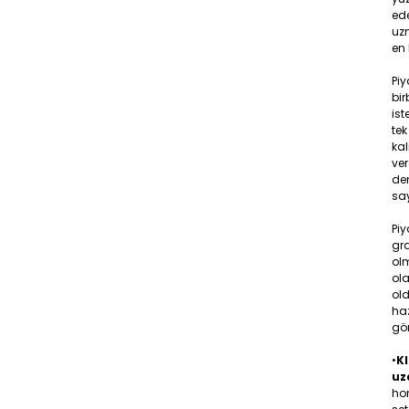
ede
uzm
en 
Pi
bir
ist
tek
ka
ver
den
say
Piy
gr
olm
ola
old
ha
gö
•
KI
uz
hom