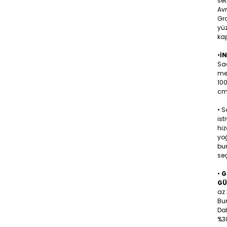
set
Av
Gra
yüz
kap
•
İ
Sa
me
10
cm 
• 
ist
hiz
yoğ
bu
seç
•
G
GÜ
az 
Bu
Dah
%30