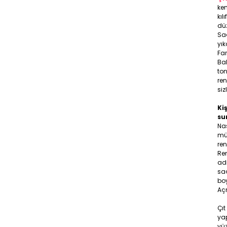
ken
kıl
düz
Sa
yık
Far
Bal
ton
ren
siz
Kiş
su
Na
müş
ren
Ren
adr
saç
boy
Aç
Çıt
yap
yüz