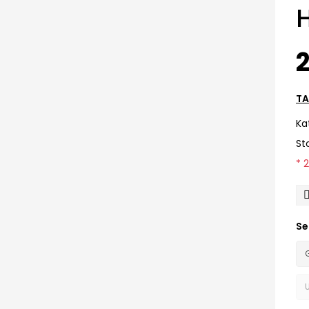
H
2
TA
Ka
St
* 
Se