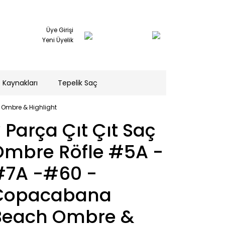
Üye Girişi
Yeni Üyelik
 Kaynakları
Tepelik Saç
 Ombre & Highlight
 Parça Çıt Çıt Saç
Ombre Röfle #5A -
#7A -#60 -
Copacabana
Beach Ombre &