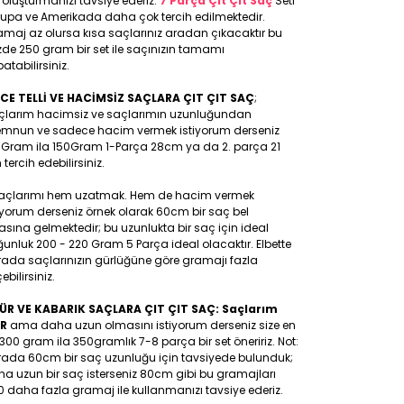
 oluşturmanızı tavsiye ederiz.
7 Parça Çıt Çıt Saç
Seti
rupa ve Amerikada daha çok tercih edilmektedir.
maj az olursa kısa saçlarınız aradan çıkacaktır bu
de 250 gram bir set ile saçınızın tamamı
atabilirsiniz.
NCE TELLİ VE HACİMSİZ SAÇLARA ÇIT ÇIT SAÇ
;
çlarım hacimsiz ve saçlarımın uzunluğundan
mnun ve sadece hacim vermek istiyorum derseniz
0Gram ila 150Gram 1-Parça 28cm ya da 2. parça 21
tercih edebilirsiniz.
Saçlarımı hem uzatmak. Hem de hacim vermek
iyorum derseniz örnek olarak 60cm bir saç bel
asına gelmektedir; bu uzunlukta bir saç için ideal
unluk 200 - 220 Gram 5 Parça ideal olacaktır. Elbette
rada saçlarınızın gürlüğüne göre gramajı fazla
ebilirsiniz.
ÜR VE KABARIK SAÇLARA ÇIT ÇIT SAÇ: Saçlarım
R
ama daha uzun olmasını istiyorum derseniz size en
300 gram ila 350gramlık 7-8 parça bir set öneririz. Not:
rada 60cm bir saç uzunluğu için tavsiyede bulunduk;
a uzun bir saç isterseniz 80cm gibi bu gramajları
 daha fazla gramaj ile kullanmanızı tavsiye ederiz.