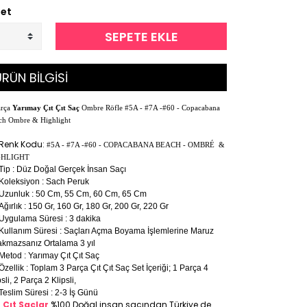
et
SEPETE EKLE
RÜN BİLGİSİ
arça
Yarımay Çıt Çıt Saç
Ombre Röfle #5A - #7A -#60 - Copacabana
ch Ombre & Highlight
Renk Kodu:
#5A - #7A -#60 - COPACABANA BEACH - OMBRÉ &
GHLIGHT
Tip : Düz Doğal Gerçek İnsan Saçı
Koleksiyon : Sach Peruk
Uzunluk : 50 Cm, 55 Cm, 60 Cm, 65 Cm
Ağırlık : 150 Gr, 160 Gr, 180 Gr, 200 Gr, 220 Gr
Uygulama Süresi : 3 dakika
Kullanım Süresi : Saçları Açma Boyama İşlemlerine Maruz
akmazsanız Ortalama 3 yıl
Metod : Yarımay Çıt Çıt Saç
Özellik : Toplam 3 Parça Çıt Çıt Saç Set İçeriği; 1 Parça 4
psli, 2 Parça 2 Klipsli,
Teslim Süresi : 2-3 İş Günü
t Çıt Saçlar
%100 Doğal insan saçından Türkiye de