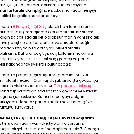
riz. Çıt Çıt Saçlarımızı fabrikamızda profesyonel
anlar tarafından ipliğinden, tokasına kadar her şeyi
kaliteli bir şekilde hazırlamaktayız.
yasada
8 Parça Çıt Çıt Saç
olarak hazırlanan ürünler
birinden faklı gramajlarda olabilmektedir. Biz sizlere
ediğiniz çıt çıt saçları set olarak sunmanın yanı sıra tek
 ayrı genişliklerde standart set ve parçalara bağlı
lmadan ihtiyacınıza göre yoğunlukta sipariş
ebilirsiniz. Daha önce çıt çıt saç kullanımı hakkında
eyiminiz yok ise size çıt çıt saç gramajı ve parça
ısı hakkında tavsiyelerde bulunacağız.
asada 8 parça çıt çıt saçlar 130gram ila 150-200
am olabilmektedir. Gramajı düşük bir saçta çok parça
asının hiçbir avantajı yoktur.
Tek parça çıt çıt saç
rak tutup kaldırdığınızda saçların çok ince ve yetersiz
uğunu göreceksiniz. Biz her bir parçayı dolgun
zırlayarak daha az parça saç ile maksimum güzel
rüntüyü sunuyoruz.
SA SAÇLAR ÇIT ÇIT SAÇ; Saçlarım kısa saçlarımı
atmak
ve hacim vermek istiyorum diyorsanız;
ojen bir şekilde her tarafına dağılması için 7-8 parça