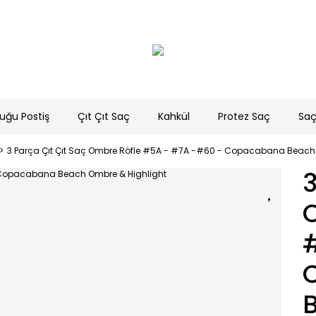
uğu Postiş
Çıt Çıt Saç
Kahkül
Protez Saç
Saç
3 Parça Çıt Çıt Saç Ombre Röfle #5A - #7A -#60 - Copacabana Beach
3