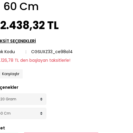
- 60 Cm
2.438,32 TL
KSİT SEÇENEKLERİ
ok Kodu
CGSUXZ33_ce98a14
2.126,78 TL den başlayan taksitlerle!
Karşılaştır
çenekler
et