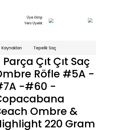
Üye Girişi
Yeni Üyelik
 Kaynakları
Tepelik Saç
 Parça Çıt Çıt Saç
Ombre Röfle #5A -
#7A -#60 -
Copacabana
Beach Ombre &
Highlight 220 Gram