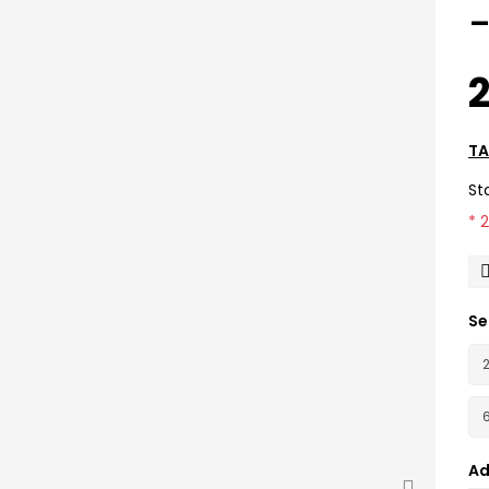
2
TA
St
* 
Se
Ad