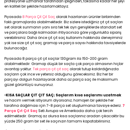
profesyonel uzmanlar tarafından ipliğinden, tokasına kadar her şeyi
en kaliteli bir şekilde hazırlamaktayız.
Piyasada
8 Parça Çıt Çıt Saç
olarak hazırlanan ürünler birbirinden
faklı gramajlarda olabilmektedir. Biz sizlere istediğiniz çıt çıt saçları
set olarak sunmanın yanı sıra tek tek ayrı genişliklerde standart set
ve parçalara bağlı kalmadan ihtiyacınıza göre yoğunlukta sipariş
verebilirsiniz. Daha önce çıt çıt saç kullanımı hakkında deneyiminiz
yok ise size çıt çıt saç gramajı ve parça sayısı hakkında tavsiyelerde
bulunacağız.
Piyasada 8 parça çıt çıt saçlar 130gram ila 150-200 gram
olabilmektedir. Gramajı düşük bir saçta çok parça olmasının hiçbir
avantajı yoktur.
Tek parça çıt çıt saç
olarak tutup kaldırdığınızda
saçların çok ince ve yetersiz olduğunu göreceksiniz. Biz her bir
parçayı dolgun hazırlayarak daha az parça saç ile maksimum
güzel görüntüyü sunuyoruz.
•
KISA SAÇLAR ÇIT ÇIT SAÇ; Saçlarım kısa saçlarımı uzatmak
ve hacim vermek istiyorum diyorsanız; homojen bir şekilde her
tarafına dağılması için 7-8 parça set oluşturmanızı tavsiye ederiz.
7
Parça Çıt Çıt Saç
Seti Avrupa ve Amerikada daha çok tercih
edilmektedir. Gramaj az olursa kısa saçlarınız aradan çıkacaktır bu
yüzde 250 gram bir set ile saçınızın tamamı kapatabilirsiniz.