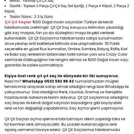
Metod : Yarımay Çıt Çıt Saç
Özellik : Toplam 3 Parça Çıt Çıt Saç Set İçeriği; 1 Parça 4 Klipsli, 2 Parça 2
Klipsli,
Teslim Süresi : 2-3 İş Günü
Çıt Çıt Saçlar
%100 Doğal insan saçından Türkiye de kendi
fabrikamızda üretilmiştir. Çıt Çıt Saç koruyucu kılıfından çıkarıldığı
gibi saç maşası, fön ya da düzleştirici maşa ile şekil verilerek
kullanılabilir. Çıt Çıt Saçlarımız fabrikamızda satışa sunulmadan
önce yıkanıp anti bakteriyel kılıfında size ulaşmaktadır. 151 Farklı
seçenekte en güzel Rus kumralları, Ombre, Sombre, Balyaj, Röfle, Kızıl
ve Bakır saç renklerinin birbirinden farklı tonları yanı sıra Crazy Color
serimizde Gökkuşağının her rengini akmaz ve %100 Doğal insan saçı
garantisi ile sizlere sunmaktayız.
Kişiye özel renk çıt çıt saç ile dünyada bir ilki sunuyoruz.
Nasıl mı?
WhatsApp 0532 592 88 42
numaramızdan müşteri
temsilcimizi arayarak sahip olmak istediğini rengi bize WhatsApp ile
yolluyorsunuz. Size istediğiniz Renk, Uzunluk, Gramaj ve Genişlikte
hazırlayarak adresinize teslim ediyoruz. Çıt Çıt saçlarımızı istediğiniz
saç boyası ile kendi doğal saçınızın boyadığınız gibi boyayabilir
renk ve ton değişikliği yapabilirsiniz, Saç Açma işlemi yapmayınız.
Çıt Çıt Saçları açma işlemine tabi tutmayın dikim yapıldığı toka ve
tül kısımları renk almayacaktır. Bu yüzden kullanacağınız renk
sipariş vermenizi tavsiye ederiz. Çıt Çıt Saçlarımızı fabrikamızda