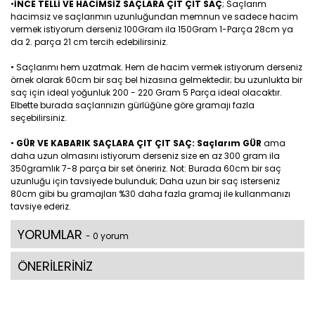
•
İNCE TELLİ VE HACİMSİZ SAÇLARA ÇIT ÇIT SAÇ
; Saçlarım
hacimsiz ve saçlarımın uzunluğundan memnun ve sadece hacim
vermek istiyorum derseniz 100Gram ila 150Gram 1-Parça 28cm ya
da 2. parça 21 cm tercih edebilirsiniz.
• Saçlarımı hem uzatmak. Hem de hacim vermek istiyorum derseniz
örnek olarak 60cm bir saç bel hizasına gelmektedir; bu uzunlukta bir
saç için ideal yoğunluk 200 - 220 Gram 5 Parça ideal olacaktır.
Elbette burada saçlarınızın gürlüğüne göre gramajı fazla
seçebilirsiniz.
•
GÜR VE KABARIK SAÇLARA ÇIT ÇIT SAÇ: Saçlarım GÜR
ama
daha uzun olmasını istiyorum derseniz size en az 300 gram ila
350gramlık 7-8 parça bir set öneririz. Not: Burada 60cm bir saç
uzunluğu için tavsiyede bulunduk; Daha uzun bir saç isterseniz
80cm gibi bu gramajları %30 daha fazla gramaj ile kullanmanızı
tavsiye ederiz.
YORUMLAR
- 0 yorum
ÖNERİLERİNİZ