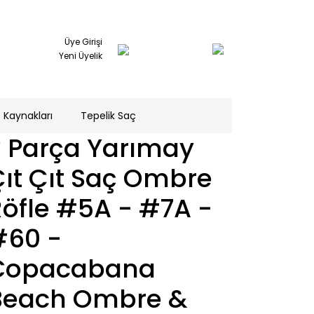
Üye Girişi
Yeni Üyelik
 Kaynakları
Tepelik Saç
3 Parça Yarımay
̧ıt Çıt Saç Ombre
öfle #5A - #7A -
#60 -
Copacabana
Beach Ombre &