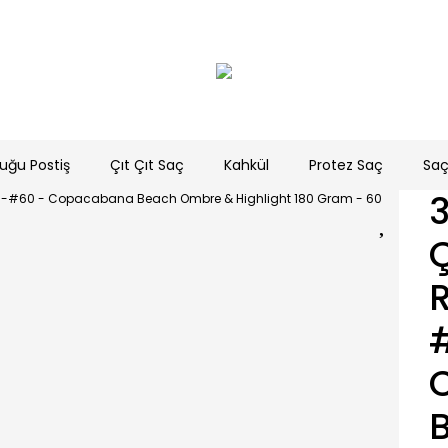
uğu Postiş
Çıt Çıt Saç
Kahkül
Protez Saç
Saç
C
R