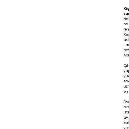
Kiş
su
Na
müş
ren
Ren
adr
saç
boy
Aç
Çıt
yap
yüz
ede
uzm
en 
Pi
bir
ist
tek
ka
ver