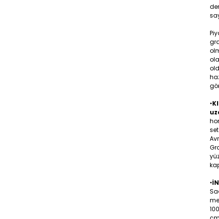
den
say
Piy
gr
olm
ola
old
ha
gö
•
KI
uz
hom
set
Av
Gra
yüz
kap
•
İ
Sa
me
10
cm 