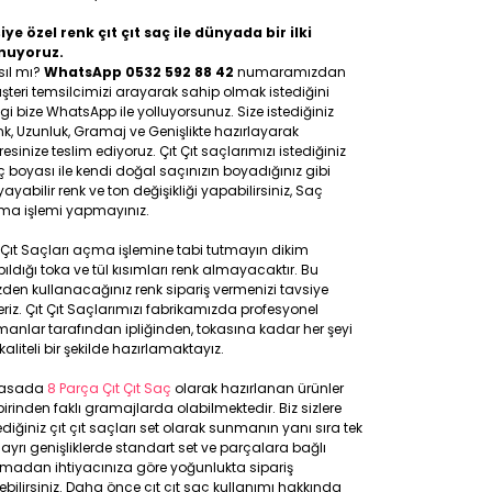
iye özel renk çıt çıt saç ile dünyada bir ilki
nuyoruz.
sıl mı?
WhatsApp 0532 592 88 42
numaramızdan
teri temsilcimizi arayarak sahip olmak istediğini
gi bize WhatsApp ile yolluyorsunuz. Size istediğiniz
k, Uzunluk, Gramaj ve Genişlikte hazırlayarak
esinize teslim ediyoruz. Çıt Çıt saçlarımızı istediğiniz
 boyası ile kendi doğal saçınızın boyadığınız gibi
ayabilir renk ve ton değişikliği yapabilirsiniz, Saç
ma işlemi yapmayınız.
 Çıt Saçları açma işlemine tabi tutmayın dikim
ıldığı toka ve tül kısımları renk almayacaktır. Bu
den kullanacağınız renk sipariş vermenizi tavsiye
riz. Çıt Çıt Saçlarımızı fabrikamızda profesyonel
anlar tarafından ipliğinden, tokasına kadar her şeyi
kaliteli bir şekilde hazırlamaktayız.
yasada
8 Parça Çıt Çıt Saç
olarak hazırlanan ürünler
birinden faklı gramajlarda olabilmektedir. Biz sizlere
ediğiniz çıt çıt saçları set olarak sunmanın yanı sıra tek
 ayrı genişliklerde standart set ve parçalara bağlı
lmadan ihtiyacınıza göre yoğunlukta sipariş
ebilirsiniz. Daha önce çıt çıt saç kullanımı hakkında