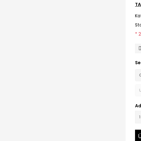
TA
Ka
St
* 
Se
Ad
Ü