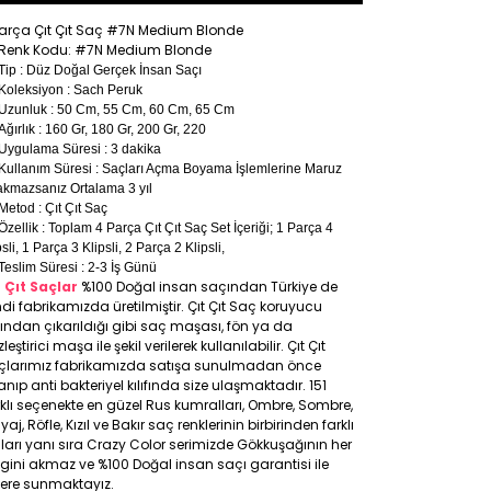
arça Çıt Çıt Saç #7N Medium Blonde
Renk Kodu: #7N Medium Blonde
Tip : Düz Doğal Gerçek İnsan Saçı
Koleksiyon : Sach Peruk
Uzunluk : 50 Cm, 55 Cm, 60 Cm, 65 Cm
Ağırlık : 160 Gr, 180 Gr, 200 Gr, 220
Uygulama Süresi : 3 dakika
Kullanım Süresi : Saçları Açma Boyama İşlemlerine Maruz
akmazsanız Ortalama 3 yıl
Metod : Çıt Çıt Saç
Özellik : Toplam 4 Parça Çıt Çıt Saç Set İçeriği; 1 Parça 4
psli, 1 Parça 3 Klipsli, 2 Parça 2 Klipsli,
Teslim Süresi : 2-3 İş Günü
t Çıt Saçlar
%100 Doğal insan saçından Türkiye de
di fabrikamızda üretilmiştir. Çıt Çıt Saç koruyucu
ıfından çıkarıldığı gibi saç maşası, fön ya da
leştirici maşa ile şekil verilerek kullanılabilir. Çıt Çıt
çlarımız fabrikamızda satışa sunulmadan önce
anıp anti bakteriyel kılıfında size ulaşmaktadır. 151
klı seçenekte en güzel Rus kumralları, Ombre, Sombre,
yaj, Röfle, Kızıl ve Bakır saç renklerinin birbirinden farklı
ları yanı sıra Crazy Color serimizde Gökkuşağının her
gini akmaz ve %100 Doğal insan saçı garantisi ile
lere sunmaktayız.