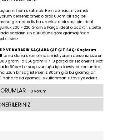
Saçlarımı hem uzatmak. Hem de hacim vermek
iyorum derseniz örnek olarak 60cm bir saç bel
asına gelmektedir; bu uzunlukta bir saç için ideal
unluk 200 - 220 Gram 5 Parça ideal olacaktır. Elbette
rada saçlarınızın gürlüğüne göre gramajı fazla
ebilirsiniz.
ÜR VE KABARIK SAÇLARA ÇIT ÇIT SAÇ: Saçlarım
R
ama daha uzun olmasını istiyorum derseniz size en
300 gram ila 350gramlık 7-8 parça bir set öneririz. Not:
rada 60cm bir saç uzunluğu için tavsiyede bulunduk;
a uzun bir saç isterseniz 80cm gibi bu gramajları
 daha fazla gramaj ile kullanmanızı tavsiye ederiz.
YORUMLAR
- 0 yorum
NERİLERİNİZ