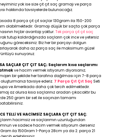
eyiminiz yok ise size çıt çıt saç gramajı ve parça
ısı hakkında tavsiyelerde bulunacağız.
asada 8 parça çıt çıt saçlar 130gram ila 150-200
am olabilmektedir. Gramajı düşük bir saçta çok parça
asının hiçbir avantajı yoktur.
Tek parça çıt çıt saç
rak tutup kaldırdığınızda saçların çok ince ve yetersiz
uğunu göreceksiniz. Biz her bir parçayı dolgun
zırlayarak daha az parça saç ile maksimum güzel
rüntüyü sunuyoruz.
SA SAÇLAR ÇIT ÇIT SAÇ; Saçlarım kısa saçlarımı
atmak
ve hacim vermek istiyorum diyorsanız;
ojen bir şekilde her tarafına dağılması için 7-8 parça
 oluşturmanızı tavsiye ederiz.
7 Parça Çıt Çıt Saç
Seti
rupa ve Amerikada daha çok tercih edilmektedir.
maj az olursa kısa saçlarınız aradan çıkacaktır bu
de 250 gram bir set ile saçınızın tamamı
atabilirsiniz.
NCE TELLİ VE HACİMSİZ SAÇLARA ÇIT ÇIT SAÇ
;
çlarım hacimsiz ve saçlarımın uzunluğundan
mnun ve sadece hacim vermek istiyorum derseniz
0Gram ila 150Gram 1-Parça 28cm ya da 2. parça 21
tercih edebilirsiniz.