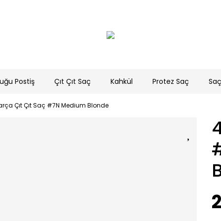
uğu Postiş
Çıt Çıt Saç
Kahkül
Protez Saç
Saç
arça Çıt Çıt Saç #7N Medium Blonde
4
2