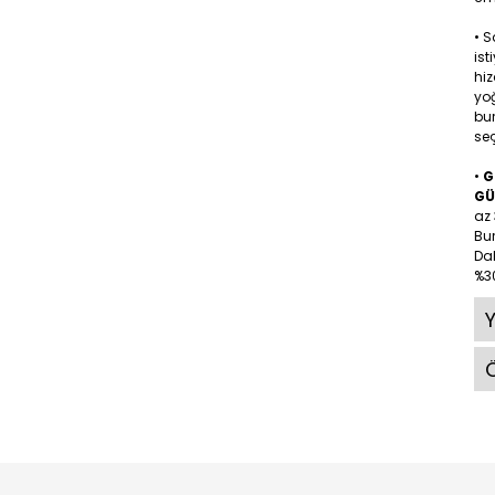
• 
ist
hiz
yoğ
bu
seç
•
G
GÜ
az 
Bu
Dah
%30
Ö