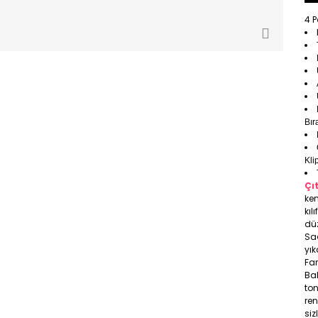
4 P
Bır
Kli
Çı
ken
kıl
düz
Sa
yık
Far
Bal
ton
ren
siz