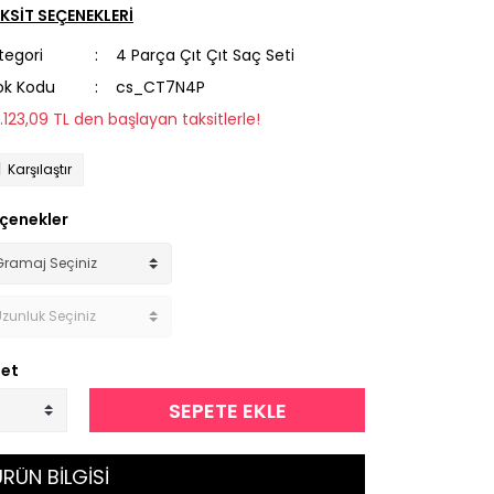
KSİT SEÇENEKLERİ
tegori
4 Parça Çıt Çıt Saç Seti
ok Kodu
cs_CT7N4P
2.123,09 TL den başlayan taksitlerle!
Karşılaştır
çenekler
et
SEPETE EKLE
RÜN BİLGİSİ