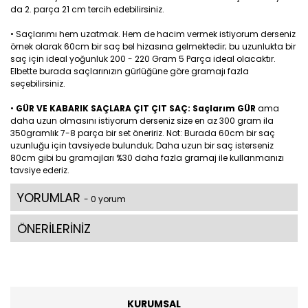
da 2. parça 21 cm tercih edebilirsiniz.
• Saçlarımı hem uzatmak. Hem de hacim vermek istiyorum derseniz
örnek olarak 60cm bir saç bel hizasına gelmektedir; bu uzunlukta bir
saç için ideal yoğunluk 200 - 220 Gram 5 Parça ideal olacaktır.
Elbette burada saçlarınızın gürlüğüne göre gramajı fazla
seçebilirsiniz.
•
GÜR VE KABARIK SAÇLARA ÇIT ÇIT SAÇ: Saçlarım GÜR
ama
daha uzun olmasını istiyorum derseniz size en az 300 gram ila
350gramlık 7-8 parça bir set öneririz. Not: Burada 60cm bir saç
uzunluğu için tavsiyede bulunduk; Daha uzun bir saç isterseniz
80cm gibi bu gramajları %30 daha fazla gramaj ile kullanmanızı
tavsiye ederiz.
YORUMLAR
- 0 yorum
ÖNERİLERİNİZ
KURUMSAL