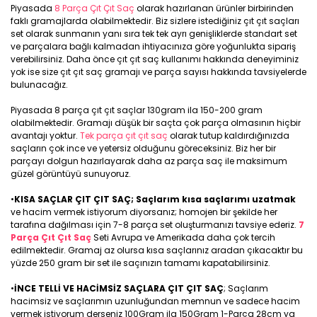
Piyasada
8 Parça Çıt Çıt Saç
olarak hazırlanan ürünler birbirinden
faklı gramajlarda olabilmektedir. Biz sizlere istediğiniz çıt çıt saçları
set olarak sunmanın yanı sıra tek tek ayrı genişliklerde standart set
ve parçalara bağlı kalmadan ihtiyacınıza göre yoğunlukta sipariş
verebilirsiniz. Daha önce çıt çıt saç kullanımı hakkında deneyiminiz
yok ise size çıt çıt saç gramajı ve parça sayısı hakkında tavsiyelerde
bulunacağız.
Piyasada 8 parça çıt çıt saçlar 130gram ila 150-200 gram
olabilmektedir. Gramajı düşük bir saçta çok parça olmasının hiçbir
avantajı yoktur.
Tek parça çıt çıt saç
olarak tutup kaldırdığınızda
saçların çok ince ve yetersiz olduğunu göreceksiniz. Biz her bir
parçayı dolgun hazırlayarak daha az parça saç ile maksimum
güzel görüntüyü sunuyoruz.
•
KISA SAÇLAR ÇIT ÇIT SAÇ; Saçlarım kısa saçlarımı uzatmak
ve hacim vermek istiyorum diyorsanız; homojen bir şekilde her
tarafına dağılması için 7-8 parça set oluşturmanızı tavsiye ederiz.
7
Parça Çıt Çıt Saç
Seti Avrupa ve Amerikada daha çok tercih
edilmektedir. Gramaj az olursa kısa saçlarınız aradan çıkacaktır bu
yüzde 250 gram bir set ile saçınızın tamamı kapatabilirsiniz.
•
İNCE TELLİ VE HACİMSİZ SAÇLARA ÇIT ÇIT SAÇ
; Saçlarım
hacimsiz ve saçlarımın uzunluğundan memnun ve sadece hacim
vermek istiyorum derseniz 100Gram ila 150Gram 1-Parça 28cm ya