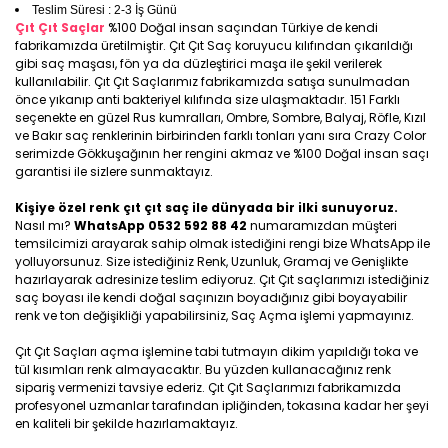
Teslim Süresi : 2-3 İş Günü
Çıt Çıt Saçlar
%100 Doğal insan saçından Türkiye de kendi
fabrikamızda üretilmiştir. Çıt Çıt Saç koruyucu kılıfından çıkarıldığı
gibi saç maşası, fön ya da düzleştirici maşa ile şekil verilerek
kullanılabilir. Çıt Çıt Saçlarımız fabrikamızda satışa sunulmadan
önce yıkanıp anti bakteriyel kılıfında size ulaşmaktadır. 151 Farklı
seçenekte en güzel Rus kumralları, Ombre, Sombre, Balyaj, Röfle, Kızıl
ve Bakır saç renklerinin birbirinden farklı tonları yanı sıra Crazy Color
serimizde Gökkuşağının her rengini akmaz ve %100 Doğal insan saçı
garantisi ile sizlere sunmaktayız.
Kişiye özel renk çıt çıt saç ile dünyada bir ilki sunuyoruz.
Nasıl mı?
WhatsApp 0532 592 88 42
numaramızdan müşteri
temsilcimizi arayarak sahip olmak istediğini rengi bize WhatsApp ile
yolluyorsunuz. Size istediğiniz Renk, Uzunluk, Gramaj ve Genişlikte
hazırlayarak adresinize teslim ediyoruz. Çıt Çıt saçlarımızı istediğiniz
saç boyası ile kendi doğal saçınızın boyadığınız gibi boyayabilir
renk ve ton değişikliği yapabilirsiniz, Saç Açma işlemi yapmayınız.
Çıt Çıt Saçları açma işlemine tabi tutmayın dikim yapıldığı toka ve
tül kısımları renk almayacaktır. Bu yüzden kullanacağınız renk
sipariş vermenizi tavsiye ederiz. Çıt Çıt Saçlarımızı fabrikamızda
profesyonel uzmanlar tarafından ipliğinden, tokasına kadar her şeyi
en kaliteli bir şekilde hazırlamaktayız.