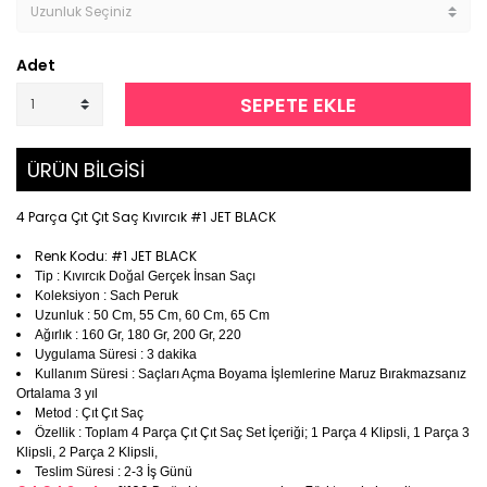
Adet
SEPETE EKLE
ÜRÜN BİLGİSİ
4 Parça Çıt Çıt Saç Kıvırcık #1 JET BLACK
Renk Kodu: #1 JET BLACK
Tip : Kıvırcık Doğal Gerçek İnsan Saçı
Koleksiyon : Sach Peruk
Uzunluk : 50 Cm, 55 Cm, 60 Cm, 65 Cm
Ağırlık : 160 Gr, 180 Gr, 200 Gr, 220
Uygulama Süresi : 3 dakika
Kullanım Süresi : Saçları Açma Boyama İşlemlerine Maruz Bırakmazsanız
Ortalama 3 yıl
Metod : Çıt Çıt Saç
Özellik : Toplam 4 Parça Çıt Çıt Saç Set İçeriği; 1 Parça 4 Klipsli, 1 Parça 3
Klipsli, 2 Parça 2 Klipsli,
Teslim Süresi : 2-3 İş Günü