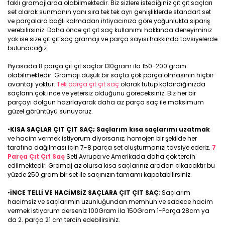
faklı gramajlarda olabilmektedir. Biz sizlere istediğiniz çıt çıt saçları
set olarak sunmanın yanı sıra tek tek ayrı genişliklerde standart set
ve parçalara bağlı kalmadan ihtiyacınıza göre yoğunlukta sipariş
verebilirsiniz. Daha önce çıt çıt saç kullanımı hakkında deneyiminiz
yok ise size çıt çıt saç gramajı ve parça sayısı hakkında tavsiyelerde
bulunacağız.
Piyasada 8 parça çıt çıt saçlar 130gram ila 150-200 gram
olabilmektedir. Gramajı düşük bir saçta çok parça olmasının hiçbir
avantajı yoktur.
Tek parça çıt çıt saç
olarak tutup kaldırdığınızda
saçların çok ince ve yetersiz olduğunu göreceksiniz. Biz her bir
parçayı dolgun hazırlayarak daha az parça saç ile maksimum
güzel görüntüyü sunuyoruz.
•
KISA SAÇLAR ÇIT ÇIT SAÇ; Saçlarım kısa saçlarımı uzatmak
ve hacim vermek istiyorum diyorsanız; homojen bir şekilde her
tarafına dağılması için 7-8 parça set oluşturmanızı tavsiye ederiz.
7
Parça Çıt Çıt Saç
Seti Avrupa ve Amerikada daha çok tercih
edilmektedir. Gramaj az olursa kısa saçlarınız aradan çıkacaktır bu
yüzde 250 gram bir set ile saçınızın tamamı kapatabilirsiniz.
•
İNCE TELLİ VE HACİMSİZ SAÇLARA ÇIT ÇIT SAÇ
; Saçlarım
hacimsiz ve saçlarımın uzunluğundan memnun ve sadece hacim
vermek istiyorum derseniz 100Gram ila 150Gram 1-Parça 28cm ya
da 2. parça 21 cm tercih edebilirsiniz.