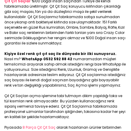
Çıt Çıt Saçlar
%100 Doğal insan saçından Türkiye de kendi
fabrikamızda üretilmiştir. Çıt Çıt Saç koruyucu kılıfından çıkarıldığı
gibi saç maşası, fön ya da düzleştirici maşa ile şekil verilerek
kullanılabilir. Çıt Çıt Saçlarımız fabrikamızda satışa sunulmadan
önce yıkanıp anti bakteriyel kılıfında size ulaşmaktadır. 151 Farklı
seçenekte en güzel Rus kumralları, Ombre, Sombre, Balyaj, Röfle, Kızıl
ve Bakır saç renklerinin birbirinden farklı tonları yanı sıra Crazy Color
serimizde Gökkuşağının her rengini akmaz ve %100 Doğal insan saçı
garantisi ile sizlere sunmaktayız.
Kişiye özel renk çıt çıt saç ile dünyada bir ilki sunuyoruz.
Nasıl mı?
WhatsApp 0532 592 88 42
numaramızdan müşteri
temsilcimizi arayarak sahip olmak istediğini rengi bize WhatsApp ile
yolluyorsunuz. Size istediğiniz Renk, Uzunluk, Gramaj ve Genişlikte
hazırlayarak adresinize teslim ediyoruz. Çıt Çıt saçlarımızı istediğiniz
saç boyası ile kendi doğal saçınızın boyadığınız gibi boyayabilir
renk ve ton değişikliği yapabilirsiniz, Saç Açma işlemi yapmayınız.
Çıt Çıt Saçları açma işlemine tabi tutmayın dikim yapıldığı toka ve
tül kısımları renk almayacaktır. Bu yüzden kullanacağınız renk
sipariş vermenizi tavsiye ederiz. Çıt Çıt Saçlarımızı fabrikamızda
profesyonel uzmanlar tarafından ipliğinden, tokasına kadar her şeyi
en kaliteli bir şekilde hazırlamaktayız.
Piyasada
8 Parça Çıt Çıt Saç
olarak hazırlanan ürünler birbirinden