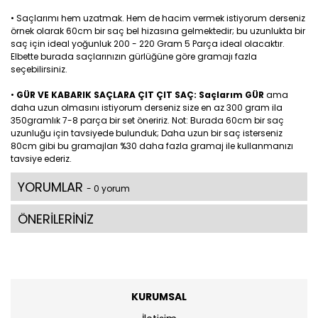
• Saçlarımı hem uzatmak. Hem de hacim vermek istiyorum derseniz
örnek olarak 60cm bir saç bel hizasına gelmektedir; bu uzunlukta bir
saç için ideal yoğunluk 200 - 220 Gram 5 Parça ideal olacaktır.
Elbette burada saçlarınızın gürlüğüne göre gramajı fazla
seçebilirsiniz.
•
GÜR VE KABARIK SAÇLARA ÇIT ÇIT SAÇ: Saçlarım GÜR
ama
daha uzun olmasını istiyorum derseniz size en az 300 gram ila
350gramlık 7-8 parça bir set öneririz. Not: Burada 60cm bir saç
uzunluğu için tavsiyede bulunduk; Daha uzun bir saç isterseniz
80cm gibi bu gramajları %30 daha fazla gramaj ile kullanmanızı
tavsiye ederiz.
YORUMLAR
- 0 yorum
ÖNERİLERİNİZ
KURUMSAL