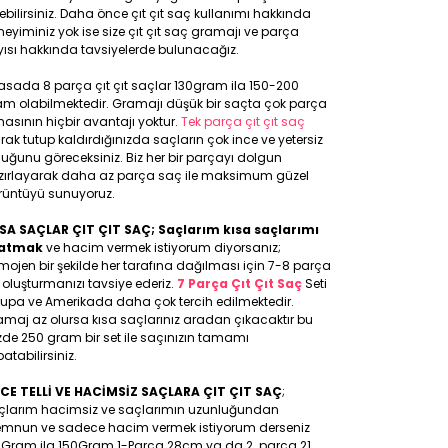
ebilirsiniz. Daha önce çıt çıt saç kullanımı hakkında
eyiminiz yok ise size çıt çıt saç gramajı ve parça
ısı hakkında tavsiyelerde bulunacağız.
asada 8 parça çıt çıt saçlar 130gram ila 150-200
am olabilmektedir. Gramajı düşük bir saçta çok parça
asının hiçbir avantajı yoktur.
Tek parça çıt çıt saç
rak tutup kaldırdığınızda saçların çok ince ve yetersiz
uğunu göreceksiniz. Biz her bir parçayı dolgun
zırlayarak daha az parça saç ile maksimum güzel
rüntüyü sunuyoruz.
SA SAÇLAR ÇIT ÇIT SAÇ; Saçlarım kısa saçlarımı
atmak
ve hacim vermek istiyorum diyorsanız;
ojen bir şekilde her tarafına dağılması için 7-8 parça
 oluşturmanızı tavsiye ederiz.
7 Parça Çıt Çıt Saç
Seti
rupa ve Amerikada daha çok tercih edilmektedir.
maj az olursa kısa saçlarınız aradan çıkacaktır bu
de 250 gram bir set ile saçınızın tamamı
atabilirsiniz.
NCE TELLİ VE HACİMSİZ SAÇLARA ÇIT ÇIT SAÇ
;
çlarım hacimsiz ve saçlarımın uzunluğundan
mnun ve sadece hacim vermek istiyorum derseniz
0Gram ila 150Gram 1-Parça 28cm ya da 2. parça 21