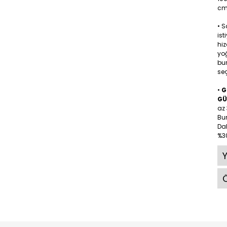
cm 
• 
ist
hiz
yoğ
bu
seç
•
G
GÜ
az 
Bu
Dah
%30
Ö