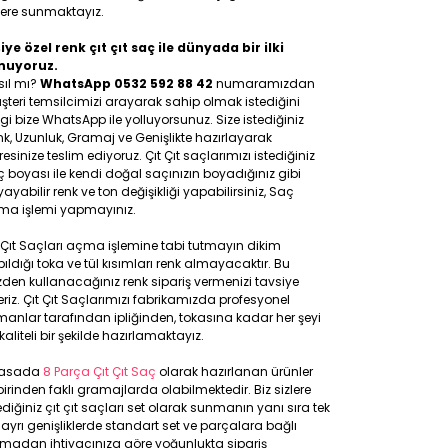
lere sunmaktayız.
iye özel renk çıt çıt saç ile dünyada bir ilki
nuyoruz.
sıl mı?
WhatsApp 0532 592 88 42
numaramızdan
teri temsilcimizi arayarak sahip olmak istediğini
gi bize WhatsApp ile yolluyorsunuz. Size istediğiniz
k, Uzunluk, Gramaj ve Genişlikte hazırlayarak
esinize teslim ediyoruz. Çıt Çıt saçlarımızı istediğiniz
 boyası ile kendi doğal saçınızın boyadığınız gibi
ayabilir renk ve ton değişikliği yapabilirsiniz, Saç
ma işlemi yapmayınız.
 Çıt Saçları açma işlemine tabi tutmayın dikim
ıldığı toka ve tül kısımları renk almayacaktır. Bu
den kullanacağınız renk sipariş vermenizi tavsiye
riz. Çıt Çıt Saçlarımızı fabrikamızda profesyonel
anlar tarafından ipliğinden, tokasına kadar her şeyi
kaliteli bir şekilde hazırlamaktayız.
yasada
8 Parça Çıt Çıt Saç
olarak hazırlanan ürünler
birinden faklı gramajlarda olabilmektedir. Biz sizlere
ediğiniz çıt çıt saçları set olarak sunmanın yanı sıra tek
 ayrı genişliklerde standart set ve parçalara bağlı
lmadan ihtiyacınıza göre yoğunlukta sipariş