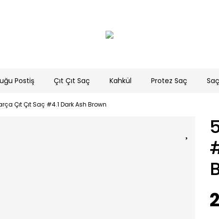
uğu Postiş
Çıt Çıt Saç
Kahkül
Protez Saç
Saç
arça Çıt Çıt Saç #4.1 Dark Ash Brown
5
#
2