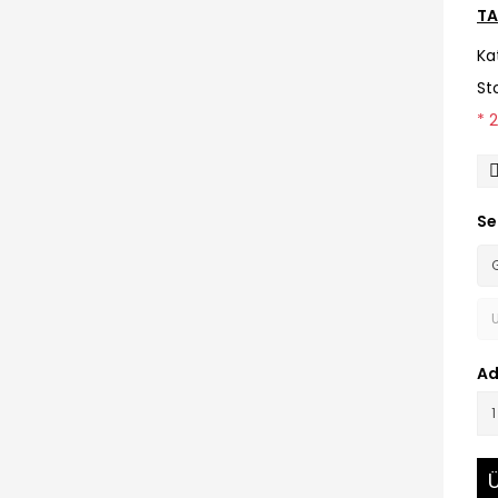
TA
Ka
St
* 
Se
Ad
Ü