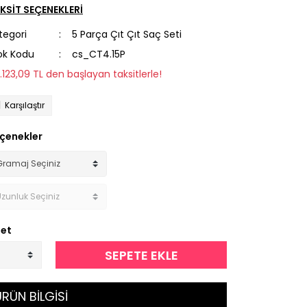
KSİT SEÇENEKLERİ
tegori
5 Parça Çıt Çıt Saç Seti
ok Kodu
cs_CT4.15P
2.123,09 TL den başlayan taksitlerle!
Karşılaştır
çenekler
et
SEPETE EKLE
RÜN BİLGİSİ