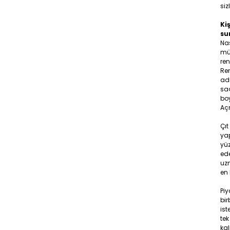
siz
Kiş
su
Na
müş
ren
Ren
adr
saç
boy
Aç
Çıt
yap
yüz
ede
uzm
en 
Pi
bir
ist
tek
ka