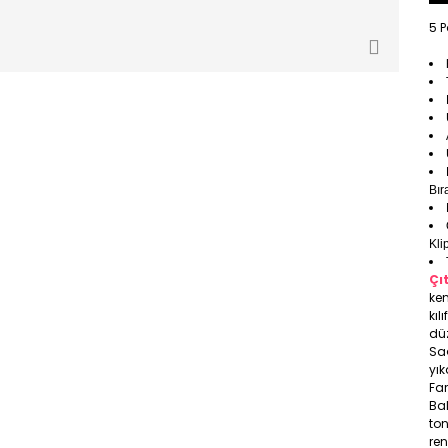
5 P
Bır
Kli
Çı
ken
kıl
düz
Sa
yık
Far
Bal
ton
ren