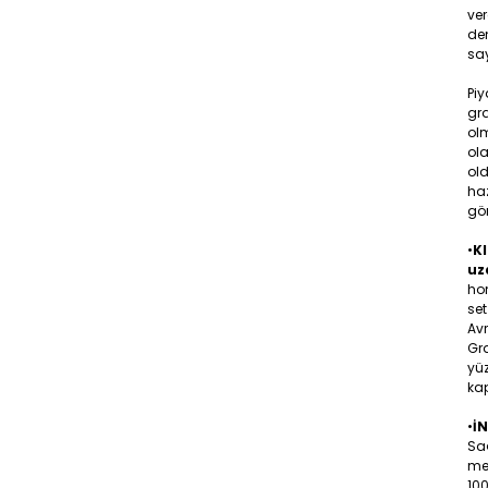
ver
den
say
Piy
gr
olm
ola
old
ha
gö
•
KI
uz
hom
set
Av
Gra
yüz
kap
•
İ
Sa
me
10