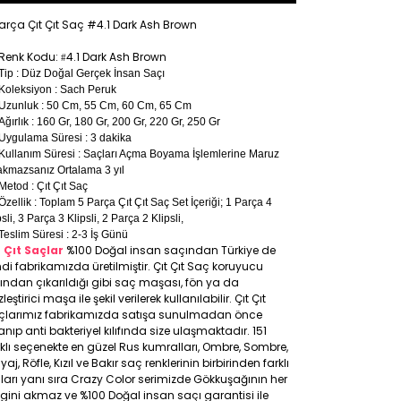
arça Çıt Çıt Saç #4.1 Dark Ash Brown
Renk Kodu:
4.1 Dark Ash Brown
#
Tip : Düz Doğal Gerçek İnsan Saçı
Koleksiyon : Sach Peruk
Uzunluk : 50 Cm, 55 Cm, 60 Cm, 65 Cm
Ağırlık : 160 Gr, 180 Gr, 200 Gr, 220 Gr, 250 Gr
Uygulama Süresi : 3 dakika
Kullanım Süresi : Saçları Açma Boyama İşlemlerine Maruz
akmazsanız Ortalama 3 yıl
Metod : Çıt Çıt Saç
Özellik : Toplam 5 Parça Çıt Çıt Saç Set İçeriği; 1 Parça 4
psli, 3 Parça 3 Klipsli, 2 Parça 2 Klipsli,
Teslim Süresi : 2-3 İş Günü
t Çıt Saçlar
%100 Doğal insan saçından Türkiye de
di fabrikamızda üretilmiştir. Çıt Çıt Saç koruyucu
ıfından çıkarıldığı gibi saç maşası, fön ya da
leştirici maşa ile şekil verilerek kullanılabilir. Çıt Çıt
çlarımız fabrikamızda satışa sunulmadan önce
anıp anti bakteriyel kılıfında size ulaşmaktadır. 151
klı seçenekte en güzel Rus kumralları, Ombre, Sombre,
yaj, Röfle, Kızıl ve Bakır saç renklerinin birbirinden farklı
ları yanı sıra Crazy Color serimizde Gökkuşağının her
gini akmaz ve %100 Doğal insan saçı garantisi ile