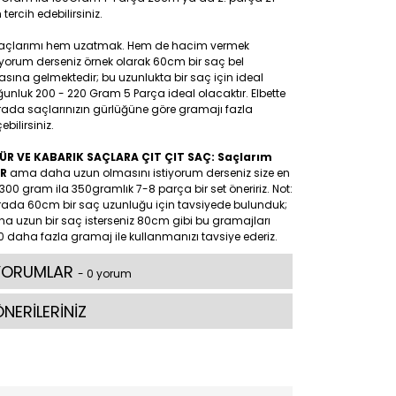
tercih edebilirsiniz.
Saçlarımı hem uzatmak. Hem de hacim vermek
iyorum derseniz örnek olarak 60cm bir saç bel
asına gelmektedir; bu uzunlukta bir saç için ideal
unluk 200 - 220 Gram 5 Parça ideal olacaktır. Elbette
rada saçlarınızın gürlüğüne göre gramajı fazla
ebilirsiniz.
ÜR VE KABARIK SAÇLARA ÇIT ÇIT SAÇ: Saçlarım
R
ama daha uzun olmasını istiyorum derseniz size en
300 gram ila 350gramlık 7-8 parça bir set öneririz. Not:
rada 60cm bir saç uzunluğu için tavsiyede bulunduk;
a uzun bir saç isterseniz 80cm gibi bu gramajları
 daha fazla gramaj ile kullanmanızı tavsiye ederiz.
YORUMLAR
- 0 yorum
NERİLERİNİZ