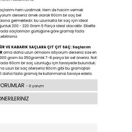
Saçlarımı hem uzatmak. Hem de hacim vermek
iyorum derseniz örnek olarak 60cm bir saç bel
asına gelmektedir; bu uzunlukta bir saç için ideal
unluk 200 - 220 Gram 5 Parça ideal olacaktır. Elbette
rada saçlarınızın gürlüğüne göre gramajı fazla
ebilirsiniz.
ÜR VE KABARIK SAÇLARA ÇIT ÇIT SAÇ: Saçlarım
R
ama daha uzun olmasını istiyorum derseniz size en
300 gram ila 350gramlık 7-8 parça bir set öneririz. Not:
rada 60cm bir saç uzunluğu için tavsiyede bulunduk;
a uzun bir saç isterseniz 80cm gibi bu gramajları
 daha fazla gramaj ile kullanmanızı tavsiye ederiz.
YORUMLAR
- 0 yorum
NERİLERİNİZ