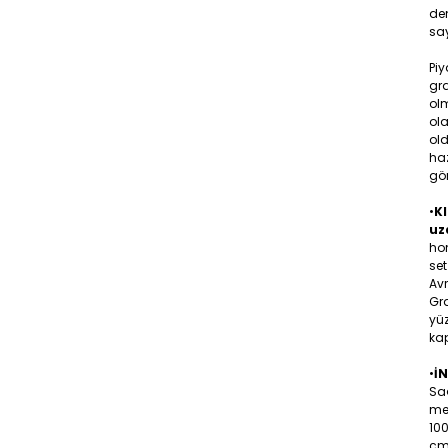
den
say
Piy
gr
olm
ola
old
ha
gö
•
KI
uz
hom
set
Av
Gra
yüz
kap
•
İ
Sa
me
10
cm 