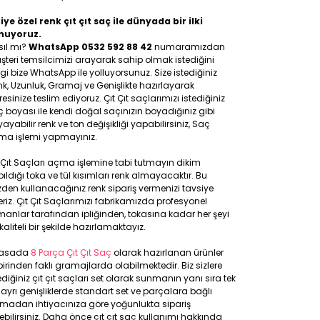
iye özel renk çıt çıt saç ile dünyada bir ilki
nuyoruz.
sıl mı?
WhatsApp 0532 592 88 42
numaramızdan
teri temsilcimizi arayarak sahip olmak istediğini
gi bize WhatsApp ile yolluyorsunuz. Size istediğiniz
k, Uzunluk, Gramaj ve Genişlikte hazırlayarak
esinize teslim ediyoruz. Çıt Çıt saçlarımızı istediğiniz
 boyası ile kendi doğal saçınızın boyadığınız gibi
ayabilir renk ve ton değişikliği yapabilirsiniz, Saç
ma işlemi yapmayınız.
 Çıt Saçları açma işlemine tabi tutmayın dikim
ıldığı toka ve tül kısımları renk almayacaktır. Bu
den kullanacağınız renk sipariş vermenizi tavsiye
riz. Çıt Çıt Saçlarımızı fabrikamızda profesyonel
anlar tarafından ipliğinden, tokasına kadar her şeyi
kaliteli bir şekilde hazırlamaktayız.
yasada
8 Parça Çıt Çıt Saç
olarak hazırlanan ürünler
birinden faklı gramajlarda olabilmektedir. Biz sizlere
ediğiniz çıt çıt saçları set olarak sunmanın yanı sıra tek
 ayrı genişliklerde standart set ve parçalara bağlı
lmadan ihtiyacınıza göre yoğunlukta sipariş
ebilirsiniz. Daha önce çıt çıt saç kullanımı hakkında