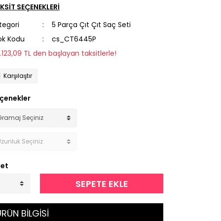
KSİT SEÇENEKLERİ
tegori
5 Parça Çıt Çıt Saç Seti
ok Kodu
cs_CT6445P
2.123,09 TL den başlayan taksitlerle!
Karşılaştır
çenekler
et
SEPETE EKLE
RÜN BİLGİSİ