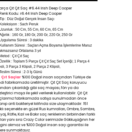
arça Çıt Çıt Saç #
6.44 Irish Deep Cooper
Renk Kodu:
6.44 Irish Deep Cooper
#
Tip : Düz Doğal Gerçek İnsan Saçı
Koleksiyon : Sach Peruk
Uzunluk : 50 Cm, 55 Cm, 60 Cm, 65 Cm
Ağırlık : 160 Gr, 180 Gr, 200 Gr, 220 Gr, 250 Gr
Uygulama Süresi : 3 dakika
Kullanım Süresi : Saçları Açma Boyama İşlemlerine Maruz
akmazsanız Ortalama 3 yıl
Metod : Çıt Çıt Saç
Özellik : Toplam 5 Parça Çıt Çıt Saç Set İçeriği; 1 Parça 4
psli, 3 Parça 3 Klipsli, 2 Parça 2 Klipsli,
Teslim Süresi : 2-3 İş Günü
t Çıt Saçlar
%100 Doğal insan saçından Türkiye de
di fabrikamızda üretilmiştir. Çıt Çıt Saç koruyucu
ıfından çıkarıldığı gibi saç maşası, fön ya da
leştirici maşa ile şekil verilerek kullanılabilir. Çıt Çıt
çlarımız fabrikamızda satışa sunulmadan önce
anıp anti bakteriyel kılıfında size ulaşmaktadır. 151
klı seçenekte en güzel Rus kumralları, Ombre, Sombre,
yaj, Röfle, Kızıl ve Bakır saç renklerinin birbirinden farklı
ları yanı sıra Crazy Color serimizde Gökkuşağının her
gini akmaz ve %100 Doğal insan saçı garantisi ile
lere sunmaktayız.