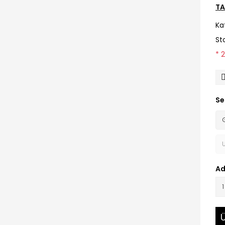
TA
Ka
St
* 
Se
Ad
Ü