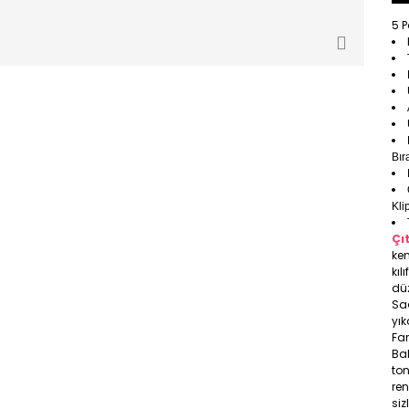
5 P
Bır
Kli
Çı
ken
kıl
düz
Sa
yık
Far
Bal
ton
ren
siz