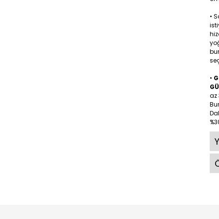
• 
ist
hiz
yoğ
bu
seç
•
G
GÜ
az 
Bu
Dah
%30
Ö