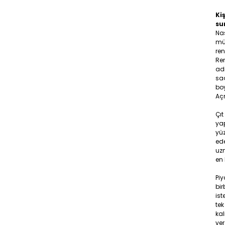
Kiş
su
Na
müş
ren
Ren
adr
saç
boy
Aç
Çıt
yap
yüz
ede
uzm
en 
Pi
bir
ist
tek
ka
ver