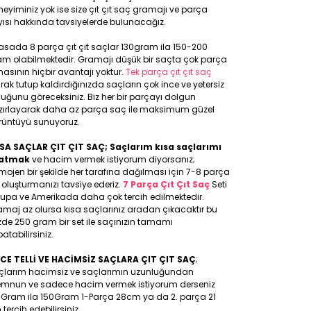
eyiminiz yok ise size çıt çıt saç gramajı ve parça
ısı hakkında tavsiyelerde bulunacağız.
asada 8 parça çıt çıt saçlar 130gram ila 150-200
am olabilmektedir. Gramajı düşük bir saçta çok parça
asının hiçbir avantajı yoktur.
Tek parça çıt çıt saç
rak tutup kaldırdığınızda saçların çok ince ve yetersiz
uğunu göreceksiniz. Biz her bir parçayı dolgun
zırlayarak daha az parça saç ile maksimum güzel
rüntüyü sunuyoruz.
SA SAÇLAR ÇIT ÇIT SAÇ; Saçlarım kısa saçlarımı
atmak
ve hacim vermek istiyorum diyorsanız;
ojen bir şekilde her tarafına dağılması için 7-8 parça
 oluşturmanızı tavsiye ederiz.
7 Parça Çıt Çıt Saç
Seti
rupa ve Amerikada daha çok tercih edilmektedir.
maj az olursa kısa saçlarınız aradan çıkacaktır bu
de 250 gram bir set ile saçınızın tamamı
atabilirsiniz.
NCE TELLİ VE HACİMSİZ SAÇLARA ÇIT ÇIT SAÇ
;
çlarım hacimsiz ve saçlarımın uzunluğundan
mnun ve sadece hacim vermek istiyorum derseniz
0Gram ila 150Gram 1-Parça 28cm ya da 2. parça 21
tercih edebilirsiniz.