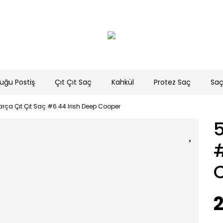
uğu Postiş
Çıt Çıt Saç
Kahkül
Protez Saç
Saç
arça Çıt Çıt Saç #6.44 Irish Deep Cooper
5
#
2