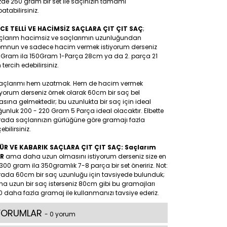
de 250 gram bir set ile saçınızın tamamı
atabilirsiniz.
NCE TELLİ VE HACİMSİZ SAÇLARA ÇIT ÇIT SAÇ
;
çlarım hacimsiz ve saçlarımın uzunluğundan
mnun ve sadece hacim vermek istiyorum derseniz
0Gram ila 150Gram 1-Parça 28cm ya da 2. parça 21
tercih edebilirsiniz.
Saçlarımı hem uzatmak. Hem de hacim vermek
iyorum derseniz örnek olarak 60cm bir saç bel
asına gelmektedir; bu uzunlukta bir saç için ideal
unluk 200 - 220 Gram 5 Parça ideal olacaktır. Elbette
rada saçlarınızın gürlüğüne göre gramajı fazla
ebilirsiniz.
ÜR VE KABARIK SAÇLARA ÇIT ÇIT SAÇ: Saçlarım
R
ama daha uzun olmasını istiyorum derseniz size en
300 gram ila 350gramlık 7-8 parça bir set öneririz. Not:
rada 60cm bir saç uzunluğu için tavsiyede bulunduk;
a uzun bir saç isterseniz 80cm gibi bu gramajları
 daha fazla gramaj ile kullanmanızı tavsiye ederiz.
YORUMLAR
- 0 yorum