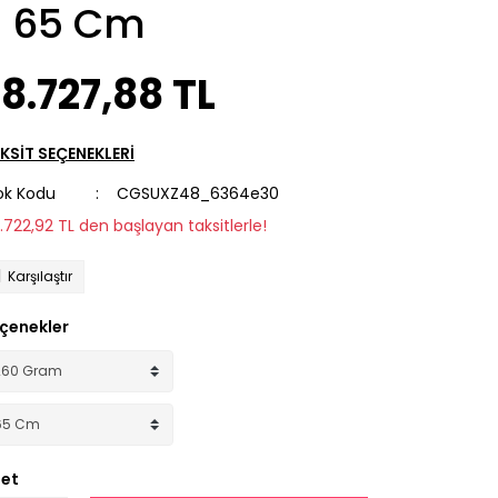
- 65 Cm
8.727,88 TL
KSİT SEÇENEKLERİ
ok Kodu
CGSUXZ48_6364e30
2.722,92 TL den başlayan taksitlerle!
Karşılaştır
çenekler
et