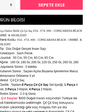
SEPETE EKLE
RÜN BİLGİSİ
arça Ombre Röfle Çıt Çıt Saç #5A - #7A -#60 - COPACABANA BEACH
OMBRÉ & HIGHLIGHT
Renk Kodu:
#5A - #7A -#60 - COPACABANA BEACH - OMBRÉ &
GHLIGHT
Tip : Düz Doğal Gerçek İnsan Saçı
Koleksiyon : Sach Peruk
Uzunluk : 50 Cm, 55 Cm, 60 Cm, 65 Cm
Ağırlık : 160 Gr, 180 Gr, 200 Gr, 220 Gr, 250 Gr, 260 Gr, 280
Uygulama Süresi : 3 dakika
Kullanım Süresi : Saçları Açma Boyama İşlemlerine Maruz
akmazsanız Ortalama 3 yıl
Metod : Çıt Çıt Saç
Özellik : Toplam
8 Parça Çıt Çıt Saç
Set İçeriği;
1 Parça
4
psli,
3 Parça
3 Klipsli,
4 Parça
2 Klipsli,
Teslim Süresi : 2-3 İş Günü
t Çıt Saçlar
%100 Doğal insan saçından Türkiye de
di fabrikamızda üretilmiştir. Çıt Çıt Saç koruyucu
ıfından çıkarıldığı gibi saç maşası, fön ya da
leştirici maşa ile şekil verilerek kullanılabilir. Çıt Çıt