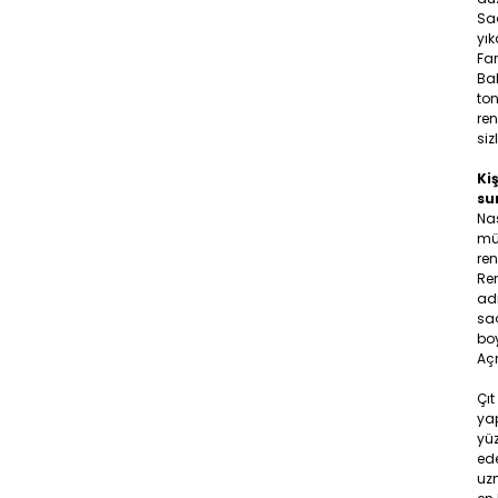
Sa
yık
Far
Bal
ton
ren
siz
Kiş
su
Na
müş
ren
Ren
adr
saç
boy
Aç
Çıt
yap
yüz
ede
uzm