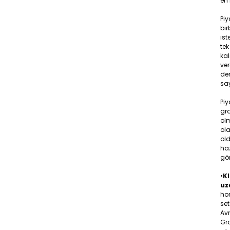
en 
Pi
bir
ist
tek
ka
ver
den
say
Piy
gr
olm
ola
old
ha
gö
•
KI
uz
hom
set
Av
Gra