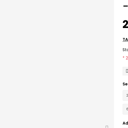
2
TA
St
* 
Se
Ad