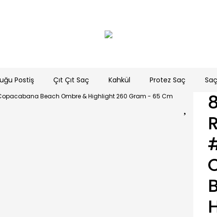
uğu Postiş
Çıt Çıt Saç
Kahkül
Protez Saç
Saç
R