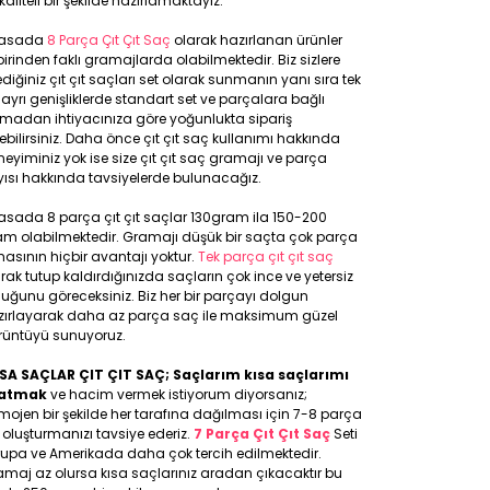
kaliteli bir şekilde hazırlamaktayız.
yasada
8 Parça Çıt Çıt Saç
olarak hazırlanan ürünler
birinden faklı gramajlarda olabilmektedir. Biz sizlere
ediğiniz çıt çıt saçları set olarak sunmanın yanı sıra tek
 ayrı genişliklerde standart set ve parçalara bağlı
lmadan ihtiyacınıza göre yoğunlukta sipariş
ebilirsiniz. Daha önce çıt çıt saç kullanımı hakkında
eyiminiz yok ise size çıt çıt saç gramajı ve parça
ısı hakkında tavsiyelerde bulunacağız.
asada 8 parça çıt çıt saçlar 130gram ila 150-200
am olabilmektedir. Gramajı düşük bir saçta çok parça
asının hiçbir avantajı yoktur.
Tek parça çıt çıt saç
rak tutup kaldırdığınızda saçların çok ince ve yetersiz
uğunu göreceksiniz. Biz her bir parçayı dolgun
zırlayarak daha az parça saç ile maksimum güzel
rüntüyü sunuyoruz.
SA SAÇLAR ÇIT ÇIT SAÇ; Saçlarım kısa saçlarımı
atmak
ve hacim vermek istiyorum diyorsanız;
ojen bir şekilde her tarafına dağılması için 7-8 parça
 oluşturmanızı tavsiye ederiz.
7 Parça Çıt Çıt Saç
Seti
rupa ve Amerikada daha çok tercih edilmektedir.
maj az olursa kısa saçlarınız aradan çıkacaktır bu