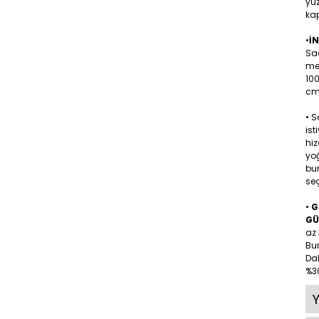
yüz
kap
•
İ
Sa
me
10
cm 
• 
ist
hiz
yoğ
bu
seç
•
G
GÜ
az 
Bu
Dah
%30