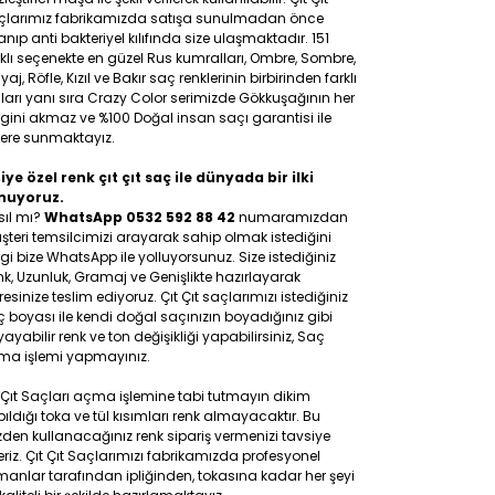
çlarımız fabrikamızda satışa sunulmadan önce
anıp anti bakteriyel kılıfında size ulaşmaktadır. 151
klı seçenekte en güzel Rus kumralları, Ombre, Sombre,
yaj, Röfle, Kızıl ve Bakır saç renklerinin birbirinden farklı
ları yanı sıra Crazy Color serimizde Gökkuşağının her
gini akmaz ve %100 Doğal insan saçı garantisi ile
lere sunmaktayız.
iye özel renk çıt çıt saç ile dünyada bir ilki
nuyoruz.
sıl mı?
WhatsApp 0532 592 88 42
numaramızdan
teri temsilcimizi arayarak sahip olmak istediğini
gi bize WhatsApp ile yolluyorsunuz. Size istediğiniz
k, Uzunluk, Gramaj ve Genişlikte hazırlayarak
esinize teslim ediyoruz. Çıt Çıt saçlarımızı istediğiniz
 boyası ile kendi doğal saçınızın boyadığınız gibi
ayabilir renk ve ton değişikliği yapabilirsiniz, Saç
ma işlemi yapmayınız.
 Çıt Saçları açma işlemine tabi tutmayın dikim
ıldığı toka ve tül kısımları renk almayacaktır. Bu
den kullanacağınız renk sipariş vermenizi tavsiye
riz. Çıt Çıt Saçlarımızı fabrikamızda profesyonel
anlar tarafından ipliğinden, tokasına kadar her şeyi