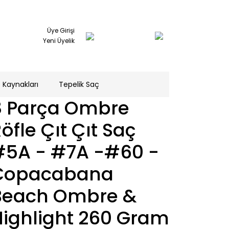
Üye Girişi
Yeni Üyelik
 Kaynakları
Tepelik Saç
8 Parça Ombre
öfle Çıt Çıt Saç
#5A - #7A -#60 -
Copacabana
Beach Ombre &
Highlight 260 Gram