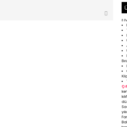
Ü
8 Pa
Bır
Kli
Çı
ken
kıl
düz
Sa
yık
Far
Bal