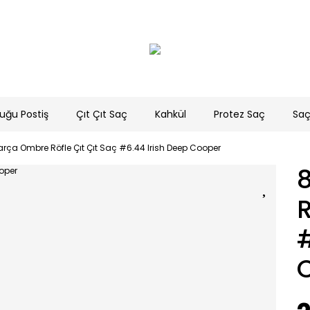
uğu Postiş
Çıt Çıt Saç
Kahkül
Protez Saç
Saç
arça Ombre Röfle Çıt Çıt Saç #6.44 Irish Deep Cooper
R
#