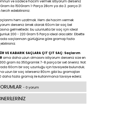
mnun ve sadece hacim vermek istiyorum derseniz
0Gram ila 150Gram 1-Parça 28cm ya da 2. parça 21
tercih edebilirsiniz.
Saçlarımı hem uzatmak. Hem de hacim vermek
iyorum derseniz örnek olarak 60cm bir saç bel
asına gelmektedir; bu uzunlukta bir saç için ideal
unluk 200 - 220 Gram 5 Parça ideal olacaktır. Elbette
rada saçlarınızın gürlüğüne göre gramajı fazla
ebilirsiniz.
ÜR VE KABARIK SAÇLARA ÇIT ÇIT SAÇ: Saçlarım
R
ama daha uzun olmasını istiyorum derseniz size en
300 gram ila 350gramlık 7-8 parça bir set öneririz. Not:
rada 60cm bir saç uzunluğu için tavsiyede bulunduk;
a uzun bir saç isterseniz 80cm gibi bu gramajları
 daha fazla gramaj ile kullanmanızı tavsiye ederiz.
YORUMLAR
- 0 yorum
NERİLERİNİZ