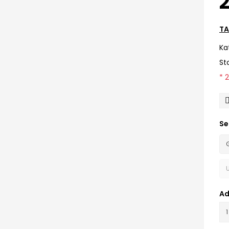
2
TA
Ka
St
* 
Se
Ad