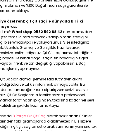
ları yanı sıra Crazy Color serimizde Gökkuşağının her
gini akmaz ve %100 Doğal insan saçı garantisi ile
lere sunmaktayız.
iye özel renk çıt çıt saç ile dünyada bir ilki
nuyoruz.
sıl mı?
WhatsApp 0532 592 88 42
numaramızdan
teri temsilcimizi arayarak sahip olmak istediğini
gi bize WhatsApp ile yolluyorsunuz. Size istediğiniz
k, Uzunluk, Gramaj ve Genişlikte hazırlayarak
esinize teslim ediyoruz. Çıt Çıt saçlarımızı istediğiniz
 boyası ile kendi doğal saçınızın boyadığınız gibi
ayabilir renk ve ton değişikliği yapabilirsiniz, Saç
ma işlemi yapmayınız.
 Çıt Saçları açma işlemine tabi tutmayın dikim
ıldığı toka ve tül kısımları renk almayacaktır. Bu
den kullanacağınız renk sipariş vermenizi tavsiye
riz. Çıt Çıt Saçlarımızı fabrikamızda profesyonel
anlar tarafından ipliğinden, tokasına kadar her şeyi
kaliteli bir şekilde hazırlamaktayız.
yasada
8 Parça Çıt Çıt Saç
olarak hazırlanan ürünler
birinden faklı gramajlarda olabilmektedir. Biz sizlere
ediğiniz çıt çıt saçları set olarak sunmanın yanı sıra tek