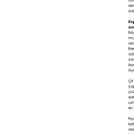
ton
ren
siz
Kiş
su
Na
müş
ren
Ren
adr
saç
boy
Aç
Çıt
yap
yüz
ede
uzm
en 
Pi
bir
ist