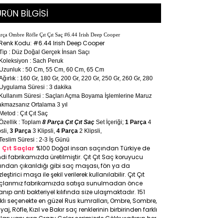
RÜN BİLGİSİ
rça Ombre Röfle Çıt Çıt Saç #6.44 Irish Deep Cooper
Renk Kodu: #6.44 Irish Deep Cooper
Tip : Düz Doğal Gerçek İnsan Saçı
Koleksiyon : Sach Peruk
Uzunluk : 50 Cm, 55 Cm, 60 Cm, 65 Cm
Ağırlık : 160 Gr, 180 Gr, 200 Gr, 220 Gr, 250 Gr, 260 Gr, 280
Uygulama Süresi : 3 dakika
Kullanım Süresi : Saçları Açma Boyama İşlemlerine Maruz
akmazsanız Ortalama 3 yıl
Metod : Çıt Çıt Saç
Özellik : Toplam
8 Parça Çıt Çıt Saç
Set İçeriği;
1 Parça
4
psli,
3 Parça
3 Klipsli,
4 Parça
2 Klipsli,
Teslim Süresi : 2-3 İş Günü
t Çıt Saçlar
%100 Doğal insan saçından Türkiye de
di fabrikamızda üretilmiştir. Çıt Çıt Saç koruyucu
ıfından çıkarıldığı gibi saç maşası, fön ya da
leştirici maşa ile şekil verilerek kullanılabilir. Çıt Çıt
çlarımız fabrikamızda satışa sunulmadan önce
anıp anti bakteriyel kılıfında size ulaşmaktadır. 151
klı seçenekte en güzel Rus kumralları, Ombre, Sombre,
yaj, Röfle, Kızıl ve Bakır saç renklerinin birbirinden farklı