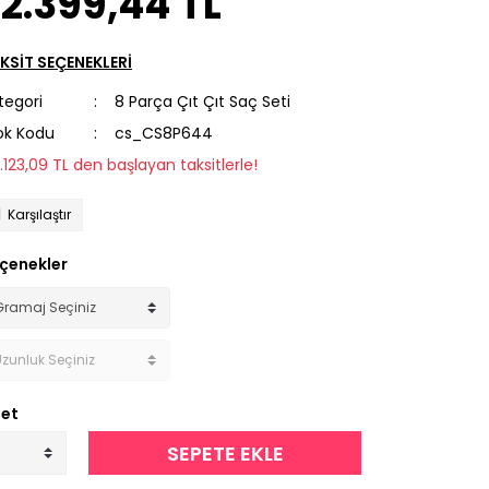
2.399,44 TL
KSİT SEÇENEKLERİ
tegori
8 Parça Çıt Çıt Saç Seti
ok Kodu
cs_CS8P644
2.123,09 TL den başlayan taksitlerle!
Karşılaştır
çenekler
et
SEPETE EKLE