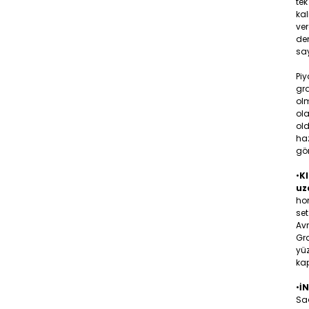
tek
ka
ver
den
say
Piy
gr
olm
ola
old
ha
gö
•
KI
uz
hom
set
Av
Gra
yüz
kap
•
İ
Sa