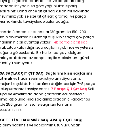
 ayrı genişliklerde standart set ve parçalara bağlı
lmadan ihtiyacınıza göre yoğunlukta sipariş
ebilirsiniz. Daha önce çıt çıt saç kullanımı hakkında
eyiminiz yok ise size çıt çıt saç gramajı ve parça
ısı hakkında tavsiyelerde bulunacağız.
asada 8 parça çıt çıt saçlar 130gram ila 150-200
am olabilmektedir. Gramajı düşük bir saçta çok parça
asının hiçbir avantajı yoktur.
Tek parça çıt çıt saç
rak tutup kaldırdığınızda saçların çok ince ve yetersiz
uğunu göreceksiniz. Biz her bir parçayı dolgun
zırlayarak daha az parça saç ile maksimum güzel
rüntüyü sunuyoruz.
SA SAÇLAR ÇIT ÇIT SAÇ; Saçlarım kısa saçlarımı
atmak
ve hacim vermek istiyorum diyorsanız;
ojen bir şekilde her tarafına dağılması için 7-8 parça
 oluşturmanızı tavsiye ederiz.
7 Parça Çıt Çıt Saç
Seti
rupa ve Amerikada daha çok tercih edilmektedir.
maj az olursa kısa saçlarınız aradan çıkacaktır bu
de 250 gram bir set ile saçınızın tamamı
atabilirsiniz.
NCE TELLİ VE HACİMSİZ SAÇLARA ÇIT ÇIT SAÇ
;
çlarım hacimsiz ve saçlarımın uzunluğundan