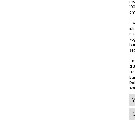
me
10
cm 
• 
ist
hiz
yoğ
bu
seç
•
G
GÜ
az 
Bu
Dah
%30
Ö