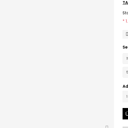
TA
St
* 
Se
Ad
Ü