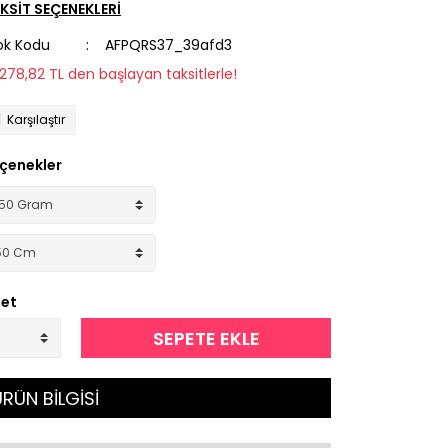
KSİT SEÇENEKLERİ
ok Kodu
AFPQRS37_39afd3
1.278,82 TL den başlayan taksitlerle!
Karşılaştır
çenekler
et
SEPETE EKLE
RÜN BİLGİSİ