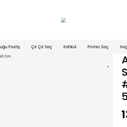
uğu Postiş
Çıt Çıt Saç
Kahkül
Protez Saç
Saç
A
1