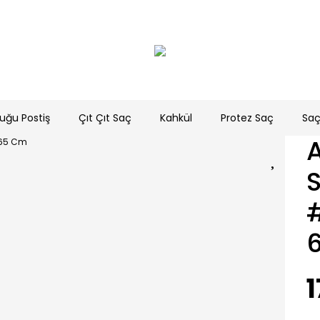
uğu Postiş
Çıt Çıt Saç
Kahkül
Protez Saç
Saç
A
1