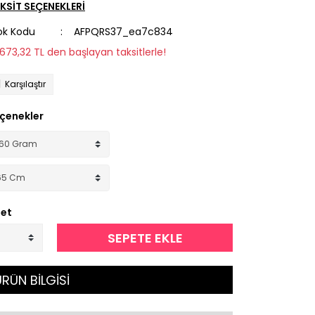
KSİT SEÇENEKLERİ
ok Kodu
AFPQRS37_ea7c834
1.673,32 TL den başlayan taksitlerle!
Karşılaştır
çenekler
et
SEPETE EKLE
RÜN BİLGİSİ