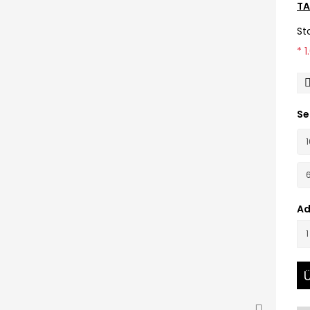
TA
St
* 
Se
Ad
Ü