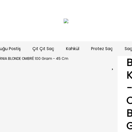
uğu Postiş
Çıt Çıt Saç
Kahkül
Protez Saç
Saç