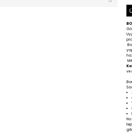
Ü
BO
Gö
Uy
pra
Bo
yap
ha
Mik
Ka
ve
Bo
Saç
No
tep
gi