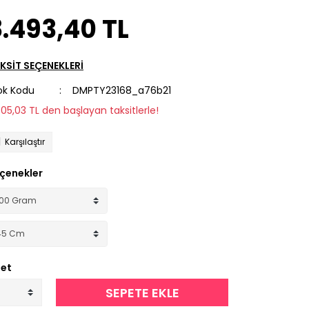
.493,40 TL
KSİT SEÇENEKLERİ
ok Kodu
DMPTY23168_a76b21
805,03 TL den başlayan taksitlerle!
Karşılaştır
çenekler
et
SEPETE EKLE