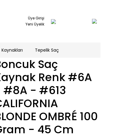
Üye Girişi
Yeni Üyelik
 Kaynakları
Tepelik Saç
Boncuk Saç
Kaynak Renk #6A
- #8A - #613
CALIFORNIA
BLONDE OMBRÉ 100
Gram - 45 Cm