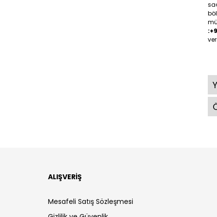
saç
böl
müş
:+
ver
Ö
ALIŞVERİŞ
Mesafeli Satış Sözleşmesi
Gizlilik ve Güvenlik