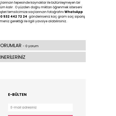
larınızın tepesinde kaynaklar ile bütünleşmeyen bir
üm kalır . O yüzden doğru miktarı öğrenmek isterseni
teri temsilcimize saçlarınızın fotoğrafını
WhatsApp
90 532 442 72 24
gönderirseniz kaç gram saç sipariş
meniz gerektiği ile ilgili yavsiye alabilirsiniz.
YORUMLAR
- 0 yorum
NERİLERİNİZ
E-BÜLTEN