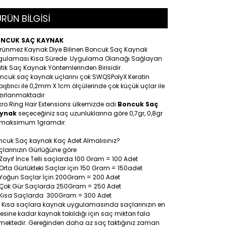
RÜN BİLGİSİ
NCUK SAÇ KAYNAK
rünmez Kaynak Diye Bilinen Boncuk Saç Kaynak
gulaması Kısa Sürede Uygulama Olanağı Sağlayan
tik Saç Kaynak Yöntemlerinden Birisidir.
ncuk saç kaynak uçlarını çok SWQSPolyX Keratin
ıştırıcı ile 0,2mm X 1cm ölçülerinde çok küçük uçlar ile
zırlanmaktadır
ro Ring Hair Extensions ülkemizde adı
Boncuk Saç
ynak
seçeceğiniz saç uzunluklarına göre 0,7gr, 0,8gr
 maksimum 1gramdır.
ncuk Saç kaynak Kaç Adet Almalısınız?
larınızın Gürlüğüne göre
Zayıf İnce Telli saçlarda 100 Gram = 100 Adet
Orta Gürlükteki Saçlar için 150 Gram = 150adet
Yoğun Saçlar İçin 200Gram = 200 Adet
Çok Gür Saçlarda 250Gram = 250 Adet
Kısa Saçlarda 300Gram = 300 Adet
: Kısa saçlara kaynak uygulamasında saçlarınızın en
esine kadar kaynak takıldığı için saç miktarı fala
tmektedir. Gereğinden daha az saç taktığınız zaman