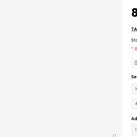
8
TA
St
* 
Se
Ad