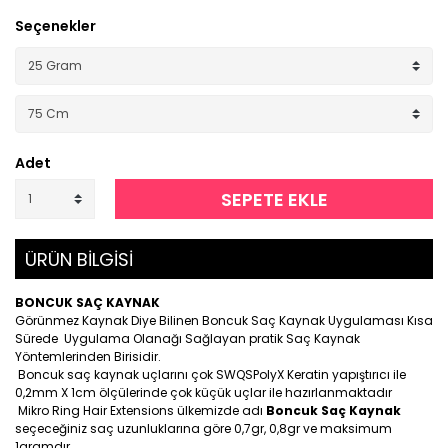
Seçenekler
Adet
SEPETE EKLE
ÜRÜN BİLGİSİ
BONCUK SAÇ KAYNAK
Görünmez Kaynak Diye Bilinen Boncuk Saç Kaynak Uygulaması Kısa
Sürede Uygulama Olanağı Sağlayan pratik Saç Kaynak
Yöntemlerinden Birisidir.
Boncuk saç kaynak uçlarını çok SWQSPolyX Keratin yapıştırıcı ile
0,2mm X 1cm ölçülerinde çok küçük uçlar ile hazırlanmaktadır
Mikro Ring Hair Extensions ülkemizde adı
Boncuk Saç Kaynak
seçeceğiniz saç uzunluklarına göre 0,7gr, 0,8gr ve maksimum
1gramdır.