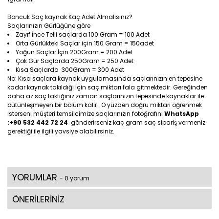
Boncuk Saç kaynak Kaç Adet Almalısınız?
Saçlarınızın Gürlüğüne göre
Zayıf İnce Telli saçlarda 100 Gram = 100 Adet
Orta Gürlükteki Saçlar için 150 Gram = 150adet
Yoğun Saçlar İçin 200Gram = 200 Adet
Çok Gür Saçlarda 250Gram = 250 Adet
Kısa Saçlarda 300Gram = 300 Adet
No: Kısa saçlara kaynak uygulamasında saçlarınızın en tepesine
kadar kaynak takıldığı için saç miktarı fala gitmektedir. Gereğinden
daha az saç taktığınız zaman saçlarınızın tepesinde kaynaklar ile
bütünleşmeyen bir bölüm kalır . O yüzden doğru miktarı öğrenmek
isterseni müşteri temsilcimize saçlarınızın fotoğrafını
WhatsApp
:+90 532 442 72 24
gönderirseniz kaç gram saç sipariş vermeniz
gerektiği ile ilgili yavsiye alabilirsiniz.
YORUMLAR
- 0 yorum
ÖNERİLERİNİZ