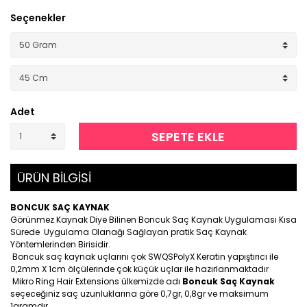
Seçenekler
Adet
SEPETE EKLE
ÜRÜN BİLGİSİ
BONCUK SAÇ KAYNAK
Görünmez Kaynak Diye Bilinen Boncuk Saç Kaynak Uygulaması Kısa
Sürede Uygulama Olanağı Sağlayan pratik Saç Kaynak
Yöntemlerinden Birisidir.
Boncuk saç kaynak uçlarını çok SWQSPolyX Keratin yapıştırıcı ile
0,2mm X 1cm ölçülerinde çok küçük uçlar ile hazırlanmaktadır
Mikro Ring Hair Extensions ülkemizde adı
Boncuk Saç Kaynak
seçeceğiniz saç uzunluklarına göre 0,7gr, 0,8gr ve maksimum
1gramdır.