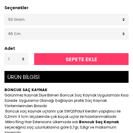
Seçenekler
Adet
SEPETE EKLE
ÜRÜN BİLGİSİ
BONCUK SAÇ KAYNAK
Görünmez Kaynak Diye Bilinen Boncuk Saç Kaynak Uygulaması Kısa
Sürede Uygulama Olanağı Sağlayan pratik Saç Kaynak
Yöntemlerinden Birisidir.
Boncuk saç kaynak uçlarını çok SWQSPolyX Keratin yapıştırıcı ile
0,2mm X 1cm ölçülerinde çok küçük uçlar ile hazırlanmaktadır
Mikro Ring Hair Extensions ülkemizde adı
Boncuk Saç Kaynak
seçeceğiniz saç uzunluklarına göre 0,7gr, 0,8gr ve maksimum
1gramdır.