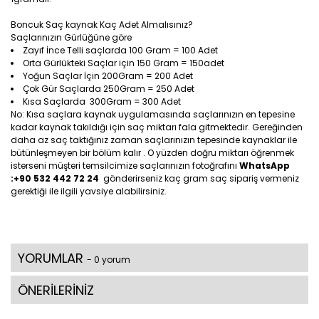
Boncuk Saç kaynak Kaç Adet Almalısınız?
Saçlarınızın Gürlüğüne göre
Zayıf İnce Telli saçlarda 100 Gram = 100 Adet
Orta Gürlükteki Saçlar için 150 Gram = 150adet
Yoğun Saçlar İçin 200Gram = 200 Adet
Çok Gür Saçlarda 250Gram = 250 Adet
Kısa Saçlarda 300Gram = 300 Adet
No: Kısa saçlara kaynak uygulamasında saçlarınızın en tepesine
kadar kaynak takıldığı için saç miktarı fala gitmektedir. Gereğinden
daha az saç taktığınız zaman saçlarınızın tepesinde kaynaklar ile
bütünleşmeyen bir bölüm kalır . O yüzden doğru miktarı öğrenmek
isterseni müşteri temsilcimize saçlarınızın fotoğrafını
WhatsApp
:+90 532 442 72 24
gönderirseniz kaç gram saç sipariş vermeniz
gerektiği ile ilgili yavsiye alabilirsiniz.
YORUMLAR
- 0 yorum
ÖNERİLERİNİZ