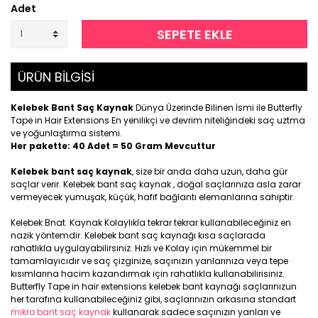
Adet
SEPETE EKLE
ÜRÜN BİLGİSİ
Kelebek Bant Saç Kaynak
Dünya Üzerinde Bilinen İsmi ile Butterfly
Tape in Hair Extensions En yenilikçi ve devrim niteliğindeki saç uztma
ve yoğunlaştırma sistemi.
Her pakette: 40 Adet = 50 Gram Mevcuttur
Kelebek bant saç kaynak
, size bir anda daha uzun, daha gür
saçlar verir. Kelebek bant saç kaynak , doğal saçlarınıza asla zarar
vermeyecek yumuşak, küçük, hafif bağlantı elemanlarına sahiptir.
Kelebek Bnat Kaynak Kolaylıkla tekrar tekrar kullanabileceğiniz en
nazik yöntemdir. Kelebek bant saç kaynağı kısa saçlarada
rahatlıkla uygulayabilirsiniz. Hızlı ve Kolay için mükemmel bir
tamamlayıcıdır ve saç çizginize, saçınızın yanlarınıza veya tepe
kısımlarına hacim kazandırmak için rahatlıkla kullanabilirisiniz.
Butterfly Tape in hair extensions kelebek bant kaynağı saçlarınızun
her tarafına kullanabileceğiniz gibi, saçlarınızın arkasına standart
mikro bant saç kaynak
kullanarak sadece saçınızın yanları ve