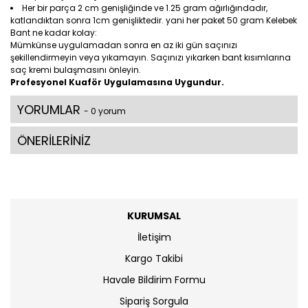
Her bir parça 2 cm genişliğinde ve 1.25 gram ağırlığındadır,
katlandıktan sonra 1cm genişliktedir. yani her paket 50 gram Kelebek
Bant ne kadar kolay:
Mümkünse uygulamadan sonra en az iki gün saçınızı
şekillendirmeyin veya yıkamayın. Saçınızı yıkarken bant kısımlarına
saç kremi bulaşmasını önleyin.
Profesyonel Kuaför Uygulamasına Uygundur.
YORUMLAR
- 0 yorum
ÖNERİLERİNİZ
KURUMSAL
İletişim
Kargo Takibi
Havale Bildirim Formu
Sipariş Sorgula