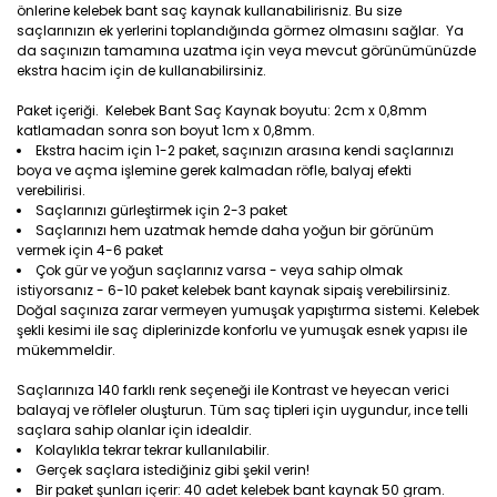
önlerine kelebek bant saç kaynak kullanabilirisniz. Bu size
saçlarınızın ek yerlerini toplandığında görmez olmasını sağlar. Ya
da saçınızın tamamına uzatma için veya mevcut görünümünüzde
ekstra hacim için de kullanabilirsiniz.
Paket içeriği. Kelebek Bant Saç Kaynak boyutu: 2cm x 0,8mm
katlamadan sonra son boyut 1cm x 0,8mm.
Ekstra hacim için 1-2 paket, saçınızın arasına kendi saçlarınızı
boya ve açma işlemine gerek kalmadan röfle, balyaj efekti
verebilirisi.
Saçlarınızı gürleştirmek için 2-3 paket
Saçlarınızı hem uzatmak hemde daha yoğun bir görünüm
vermek için 4-6 paket
Çok gür ve yoğun saçlarınız varsa - veya sahip olmak
istiyorsanız - 6-10 paket kelebek bant kaynak sipaiş verebilirsiniz.
Doğal saçınıza zarar vermeyen yumuşak yapıştırma sistemi. Kelebek
şekli kesimi ile saç diplerinizde konforlu ve yumuşak esnek yapısı ile
mükemmeldir.
Saçlarınıza 140 farklı renk seçeneği ile Kontrast ve heyecan verici
balayaj ve röfleler oluşturun. Tüm saç tipleri için uygundur, ince telli
saçlara sahip olanlar için idealdir.
Kolaylıkla tekrar tekrar kullanılabilir.
Gerçek saçlara istediğiniz gibi şekil verin!
Bir paket şunları içerir: 40 adet kelebek bant kaynak 50 gram.