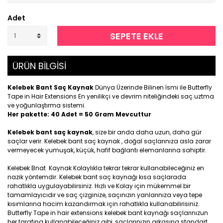
Adet
SEPETE EKLE
ÜRÜN BİLGİSİ
Kelebek Bant Saç Kaynak
Dünya Üzerinde Bilinen İsmi ile Butterfly
Tape in Hair Extensions En yenilikçi ve devrim niteliğindeki saç uztma
ve yoğunlaştırma sistemi.
Her pakette: 40 Adet = 50 Gram Mevcuttur
Kelebek bant saç kaynak
, size bir anda daha uzun, daha gür
saçlar verir. Kelebek bant saç kaynak , doğal saçlarınıza asla zarar
vermeyecek yumuşak, küçük, hafif bağlantı elemanlarına sahiptir.
Kelebek Bnat Kaynak Kolaylıkla tekrar tekrar kullanabileceğiniz en
nazik yöntemdir. Kelebek bant saç kaynağı kısa saçlarada
rahatlıkla uygulayabilirsiniz. Hızlı ve Kolay için mükemmel bir
tamamlayıcıdır ve saç çizginize, saçınızın yanlarınıza veya tepe
kısımlarına hacim kazandırmak için rahatlıkla kullanabilirisiniz.
Butterfly Tape in hair extensions kelebek bant kaynağı saçlarınızun
her tarafına kullanabileceğiniz gibi, saçlarınızın arkasına standart