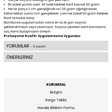
Bir paket şunları içerir: 40 adet kelebek bant kaynak 50 gram.
Her bir parça 2 cm genişliğinde ve 1.25 gram ağırlığındadır,
katlandıktan sonra 1cm genişliktedir. yani her paket 50 gram Kelebek
Bant ne kadar kolay:
Mümkünse uygulamadan sonra en az iki gün saçınızı
şekillendirmeyin veya yıkamayın. Saçınızı yıkarken bant kısımlarına
saç kremi bulaşmasını önleyin.
Profesyonel Kuaför Uygulamasına Uygundur.
YORUMLAR
- 0 yorum
ÖNERİLERİNİZ
KURUMSAL
İletişim
Kargo Takibi
Havale Bildirim Formu