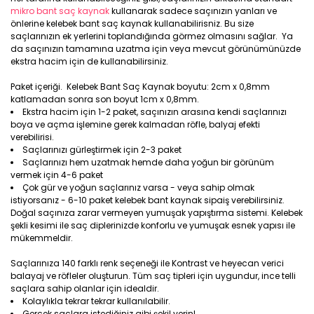
mikro bant saç kaynak
kullanarak sadece saçınızın yanları ve
önlerine kelebek bant saç kaynak kullanabilirisniz. Bu size
saçlarınızın ek yerlerini toplandığında görmez olmasını sağlar. Ya
da saçınızın tamamına uzatma için veya mevcut görünümünüzde
ekstra hacim için de kullanabilirsiniz.
Paket içeriği. Kelebek Bant Saç Kaynak boyutu: 2cm x 0,8mm
katlamadan sonra son boyut 1cm x 0,8mm.
Ekstra hacim için 1-2 paket, saçınızın arasına kendi saçlarınızı
boya ve açma işlemine gerek kalmadan röfle, balyaj efekti
verebilirisi.
Saçlarınızı gürleştirmek için 2-3 paket
Saçlarınızı hem uzatmak hemde daha yoğun bir görünüm
vermek için 4-6 paket
Çok gür ve yoğun saçlarınız varsa - veya sahip olmak
istiyorsanız - 6-10 paket kelebek bant kaynak sipaiş verebilirsiniz.
Doğal saçınıza zarar vermeyen yumuşak yapıştırma sistemi. Kelebek
şekli kesimi ile saç diplerinizde konforlu ve yumuşak esnek yapısı ile
mükemmeldir.
Saçlarınıza 140 farklı renk seçeneği ile Kontrast ve heyecan verici
balayaj ve röfleler oluşturun. Tüm saç tipleri için uygundur, ince telli
saçlara sahip olanlar için idealdir.
Kolaylıkla tekrar tekrar kullanılabilir.
Gerçek saçlara istediğiniz gibi şekil verin!