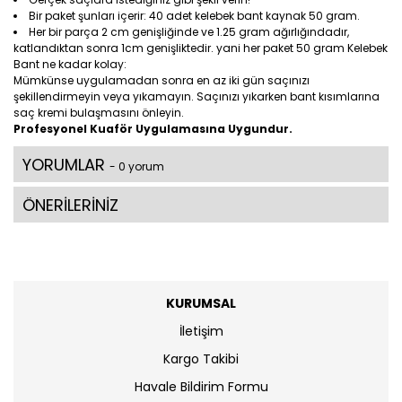
Bir paket şunları içerir: 40 adet kelebek bant kaynak 50 gram.
Her bir parça 2 cm genişliğinde ve 1.25 gram ağırlığındadır,
katlandıktan sonra 1cm genişliktedir. yani her paket 50 gram Kelebek
Bant ne kadar kolay:
Mümkünse uygulamadan sonra en az iki gün saçınızı
şekillendirmeyin veya yıkamayın. Saçınızı yıkarken bant kısımlarına
saç kremi bulaşmasını önleyin.
Profesyonel Kuaför Uygulamasına Uygundur.
YORUMLAR
- 0 yorum
ÖNERİLERİNİZ
KURUMSAL
İletişim
Kargo Takibi
Havale Bildirim Formu