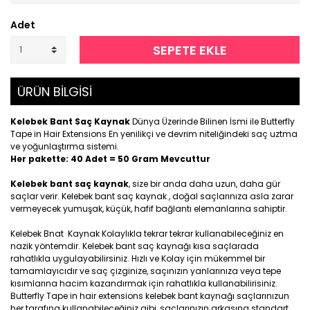
Adet
SEPETE EKLE
ÜRÜN BİLGİSİ
Kelebek Bant Saç Kaynak
Dünya Üzerinde Bilinen İsmi ile Butterfly
Tape in Hair Extensions En yenilikçi ve devrim niteliğindeki saç uztma
ve yoğunlaştırma sistemi.
Her pakette: 40 Adet = 50 Gram Mevcuttur
Kelebek bant saç kaynak
, size bir anda daha uzun, daha gür
saçlar verir. Kelebek bant saç kaynak , doğal saçlarınıza asla zarar
vermeyecek yumuşak, küçük, hafif bağlantı elemanlarına sahiptir.
Kelebek Bnat Kaynak Kolaylıkla tekrar tekrar kullanabileceğiniz en
nazik yöntemdir. Kelebek bant saç kaynağı kısa saçlarada
rahatlıkla uygulayabilirsiniz. Hızlı ve Kolay için mükemmel bir
tamamlayıcıdır ve saç çizginize, saçınızın yanlarınıza veya tepe
kısımlarına hacim kazandırmak için rahatlıkla kullanabilirisiniz.
Butterfly Tape in hair extensions kelebek bant kaynağı saçlarınızun
her tarafına kullanabileceğiniz gibi, saçlarınızın arkasına standart