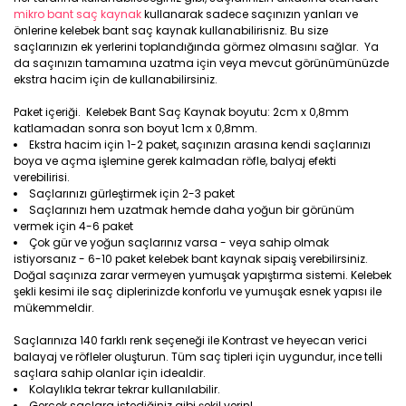
mikro bant saç kaynak
kullanarak sadece saçınızın yanları ve
önlerine kelebek bant saç kaynak kullanabilirisniz. Bu size
saçlarınızın ek yerlerini toplandığında görmez olmasını sağlar. Ya
da saçınızın tamamına uzatma için veya mevcut görünümünüzde
ekstra hacim için de kullanabilirsiniz.
Paket içeriği. Kelebek Bant Saç Kaynak boyutu: 2cm x 0,8mm
katlamadan sonra son boyut 1cm x 0,8mm.
Ekstra hacim için 1-2 paket, saçınızın arasına kendi saçlarınızı
boya ve açma işlemine gerek kalmadan röfle, balyaj efekti
verebilirisi.
Saçlarınızı gürleştirmek için 2-3 paket
Saçlarınızı hem uzatmak hemde daha yoğun bir görünüm
vermek için 4-6 paket
Çok gür ve yoğun saçlarınız varsa - veya sahip olmak
istiyorsanız - 6-10 paket kelebek bant kaynak sipaiş verebilirsiniz.
Doğal saçınıza zarar vermeyen yumuşak yapıştırma sistemi. Kelebek
şekli kesimi ile saç diplerinizde konforlu ve yumuşak esnek yapısı ile
mükemmeldir.
Saçlarınıza 140 farklı renk seçeneği ile Kontrast ve heyecan verici
balayaj ve röfleler oluşturun. Tüm saç tipleri için uygundur, ince telli
saçlara sahip olanlar için idealdir.
Kolaylıkla tekrar tekrar kullanılabilir.
Gerçek saçlara istediğiniz gibi şekil verin!