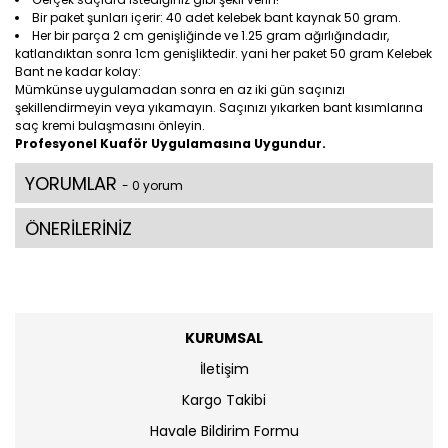
Bir paket şunları içerir: 40 adet kelebek bant kaynak 50 gram.
Her bir parça 2 cm genişliğinde ve 1.25 gram ağırlığındadır,
katlandıktan sonra 1cm genişliktedir. yani her paket 50 gram Kelebek
Bant ne kadar kolay:
Mümkünse uygulamadan sonra en az iki gün saçınızı
şekillendirmeyin veya yıkamayın. Saçınızı yıkarken bant kısımlarına
saç kremi bulaşmasını önleyin.
Profesyonel Kuaför Uygulamasına Uygundur.
YORUMLAR
- 0 yorum
ÖNERİLERİNİZ
KURUMSAL
İletişim
Kargo Takibi
Havale Bildirim Formu