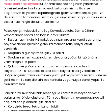
mikro bant saç kaynak
kullanarak sadece saçınızın yanları ve
önlerine kelebek bant saç kaynak kullanabilirisniz. Bu size
saçlarınızın ek yerlerini toplandığında görmez olmasını sağlar. Ya
da saçınızın tamamına uzatma için veya mevcut görünümünüzde
ekstra hacim için de kullanabilirsiniz.
Paket içeriği. Kelebek Bant Saç Kaynak boyutu: 2cm x 0,8mm
katlamadan sonra son boyut 1cm x 0,8mm.
Ekstra hacim için 1-2 paket, saçınızın arasına kendi saçlarınızı
boya ve açma işlemine gerek kalmadan röfle, balyaj efekti
verebilirisi.
Saçlarınızı gürleştirmek için 2-3 paket
Saçlarınızı hem uzatmak hemde daha yoğun bir görünüm
vermek için 4-6 paket
Çok gür ve yoğun saçlarınız varsa - veya sahip olmak
istiyorsanız - 6-10 paket kelebek bant kaynak sipaiş verebilirsiniz.
Doğal saçınıza zarar vermeyen yumuşak yapıştırma sistemi. Kelebek
şekli kesimi ile saç diplerinizde konforlu ve yumuşak esnek yapısı ile
mükemmeldir.
Saçlarınıza 140 farklı renk seçeneği ile Kontrast ve heyecan verici
balayaj ve röfleler oluşturun. Tüm saç tipleri için uygundur, ince telli
saçlara sahip olanlar için idealdir.
Kolaylıkla tekrar tekrar kullanılabilir.
Gerçek saçlara istediğiniz gibi şekil verin!