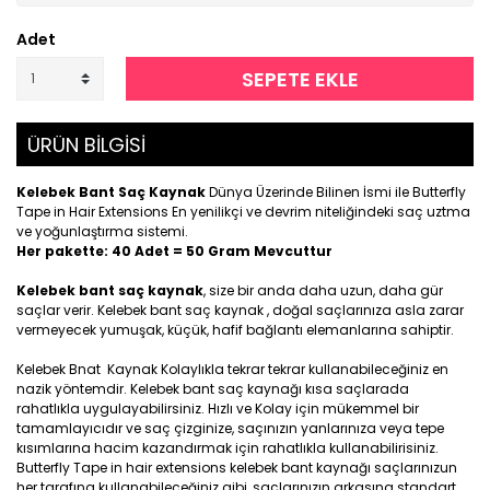
Adet
SEPETE EKLE
ÜRÜN BİLGİSİ
Kelebek Bant Saç Kaynak
Dünya Üzerinde Bilinen İsmi ile Butterfly
Tape in Hair Extensions En yenilikçi ve devrim niteliğindeki saç uztma
ve yoğunlaştırma sistemi.
Her pakette: 40 Adet = 50 Gram Mevcuttur
Kelebek bant saç kaynak
, size bir anda daha uzun, daha gür
saçlar verir. Kelebek bant saç kaynak , doğal saçlarınıza asla zarar
vermeyecek yumuşak, küçük, hafif bağlantı elemanlarına sahiptir.
Kelebek Bnat Kaynak Kolaylıkla tekrar tekrar kullanabileceğiniz en
nazik yöntemdir. Kelebek bant saç kaynağı kısa saçlarada
rahatlıkla uygulayabilirsiniz. Hızlı ve Kolay için mükemmel bir
tamamlayıcıdır ve saç çizginize, saçınızın yanlarınıza veya tepe
kısımlarına hacim kazandırmak için rahatlıkla kullanabilirisiniz.
Butterfly Tape in hair extensions kelebek bant kaynağı saçlarınızun
her tarafına kullanabileceğiniz gibi, saçlarınızın arkasına standart