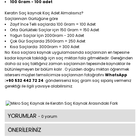
100 Gram - 100 adet
Keratin Saç kaynak Kaç Adet Almalısınız?
Saçlarınızın Gürlüğüne göre
Zayıf İnce Telli saçlarda 100 Gram = 100 Adet
Orta Gürlükteki Saçlar için 150 Gram = 150 Adet
Yoğun Saçlar İçin 200Gram - 200 Adet
Çok Gür Saçlarda 250Gram = 250 Adet
Kısa Saçlarda 300Gram = 300 Adet
No: Kısa saçlara kaynak uygulamasında saçlarınızın en tepesine
kadar kaynak takıldığı için saç miktarı fala gitmektedir. Gereğinden
daha az saç taktığınız zaman saçlarınızın tepesinde kaynaklar ile
bütünleşmeyen bir bölüm kalır . O yüzden doğru miktarı öğrenmek
isterseni müşteri temsilcimize saçlarınızın fotoğrafını
WhatsApp
:+90 532 442 72 24
gönderirseniz kaç gram saç sipariş vermeniz
gerektiği ile ilgili yavsiye alabilirsiniz.
YORUMLAR
- 0 yorum
ÖNERİLERİNİZ