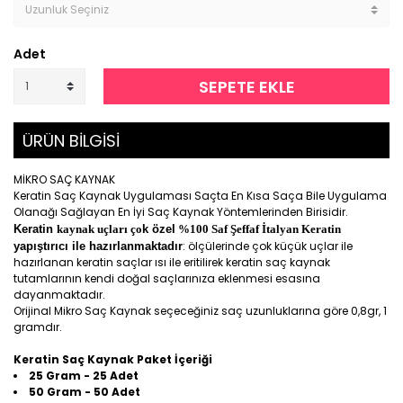
Adet
SEPETE EKLE
ÜRÜN BİLGİSİ
MİKRO SAÇ KAYNAK
Keratin Saç Kaynak Uygulaması Saçta En Kısa Saça Bile Uygulama
Olanağı Sağlayan En İyi Saç Kaynak Yöntemlerinden Birisidir.
Keratin
kaynak uçları ço
k özel
%100 Saf Şeffaf İtalyan Keratin
: ölçülerinde çok küçük uçlar ile
yapıştırıcı ile hazırlanmaktadır
hazırlanan keratin saçlar ısı ile eritilirek keratin saç kaynak
tutamlarının kendi doğal saçlarınıza eklenmesi esasına
dayanmaktadır.
Orijinal Mikro Saç Kaynak seçeceğiniz saç uzunluklarına göre 0,8gr, 1
gramdır.
Keratin Saç Kaynak Paket İçeriği
25 Gram - 25 Adet
50 Gram - 50 Adet