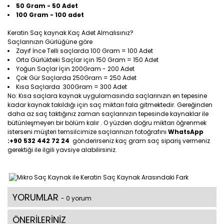
50 Gram - 50 Adet
100 Gram - 100 adet
Keratin Saç kaynak Kaç Adet Almalısınız?
Saçlarınızın Gürlüğüne göre
Zayıf İnce Telli saçlarda 100 Gram = 100 Adet
Orta Gürlükteki Saçlar için 150 Gram = 150 Adet
Yoğun Saçlar İçin 200Gram - 200 Adet
Çok Gür Saçlarda 250Gram = 250 Adet
Kısa Saçlarda 300Gram = 300 Adet
No: Kısa saçlara kaynak uygulamasında saçlarınızın en tepesine
kadar kaynak takıldığı için saç miktarı fala gitmektedir. Gereğinden
daha az saç taktığınız zaman saçlarınızın tepesinde kaynaklar ile
bütünleşmeyen bir bölüm kalır . O yüzden doğru miktarı öğrenmek
isterseni müşteri temsilcimize saçlarınızın fotoğrafını
WhatsApp
:+90 532 442 72 24
gönderirseniz kaç gram saç sipariş vermeniz
gerektiği ile ilgili yavsiye alabilirsiniz.
YORUMLAR
- 0 yorum
ÖNERİLERİNİZ