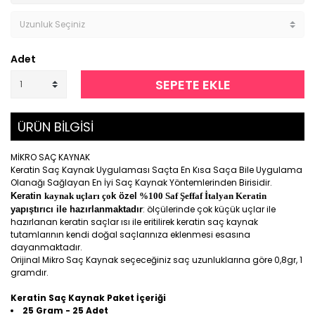
Adet
SEPETE EKLE
ÜRÜN BİLGİSİ
MİKRO SAÇ KAYNAK
Keratin Saç Kaynak Uygulaması Saçta En Kısa Saça Bile Uygulama
Olanağı Sağlayan En İyi Saç Kaynak Yöntemlerinden Birisidir.
Keratin
kaynak uçları ço
k özel
%100 Saf Şeffaf İtalyan Keratin
: ölçülerinde çok küçük uçlar ile
yapıştırıcı ile hazırlanmaktadır
hazırlanan keratin saçlar ısı ile eritilirek keratin saç kaynak
tutamlarının kendi doğal saçlarınıza eklenmesi esasına
dayanmaktadır.
Orijinal Mikro Saç Kaynak seçeceğiniz saç uzunluklarına göre 0,8gr, 1
gramdır.
Keratin Saç Kaynak Paket İçeriği
25 Gram - 25 Adet