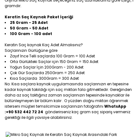
Orijinal Mikro Saç Kaynak seçeceğiniz saç uzunluklarına göre 0,8gr, 1
gramdır.
Keratin Saç Kaynak Paket İçeriği
25 Gram - 25 Adet
50 Gram - 50 Adet
100 Gram - 100 adet
Keratin Saç kaynak Kaç Adet Almalısınız?
Saçlarınızın Gürlüğüne göre
Zayıf İnce Telli saçlarda 100 Gram = 100 Adet
Orta Gürlükteki Saçlar için 150 Gram = 150 Adet
Yoğun Saçlar İçin 200Gram - 200 Adet
Çok Gür Saçlarda 250Gram = 250 Adet
Kısa Saçlarda 300Gram = 300 Adet
No: Kısa saçlara kaynak uygulamasında saçlarınızın en tepesine
kadar kaynak takıldığı için saç miktarı fala gitmektedir. Gereğinden
daha az saç taktığınız zaman saçlarınızın tepesinde kaynaklar ile
bütünleşmeyen bir bölüm kalır . O yüzden doğru miktarı öğrenmek
isterseni müşteri temsilcimize saçlarınızın fotoğrafını
WhatsApp
:+90 532 442 72 24
gönderirseniz kaç gram saç sipariş vermeniz
gerektiği ile ilgili yavsiye alabilirsiniz.