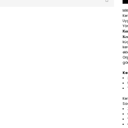
Mİ
Ke
Uy
Yön
Ke
Ke
küç
ker
ek
Ori
gör
Ke
Ker
Saç