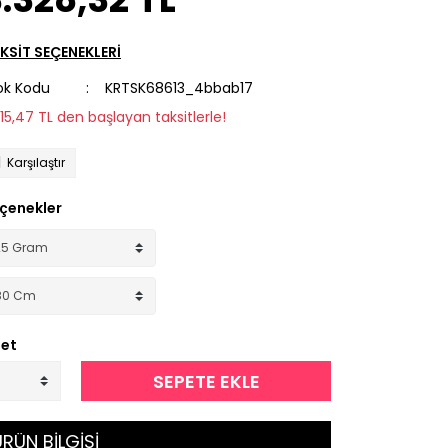
KSİT SEÇENEKLERİ
ok Kodu
KRTSK68613_4bbab17
315,47 TL den başlayan taksitlerle!
Karşılaştır
çenekler
et
SEPETE EKLE
RÜN BİLGİSİ