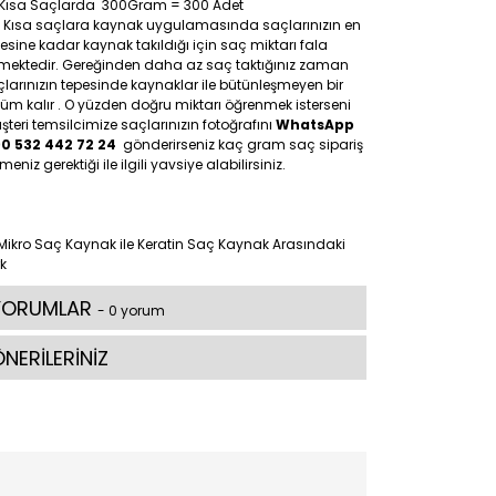
Kısa Saçlarda 300Gram = 300 Adet
: Kısa saçlara kaynak uygulamasında saçlarınızın en
esine kadar kaynak takıldığı için saç miktarı fala
tmektedir. Gereğinden daha az saç taktığınız zaman
larınızın tepesinde kaynaklar ile bütünleşmeyen bir
üm kalır . O yüzden doğru miktarı öğrenmek isterseni
teri temsilcimize saçlarınızın fotoğrafını
WhatsApp
90 532 442 72 24
gönderirseniz kaç gram saç sipariş
meniz gerektiği ile ilgili yavsiye alabilirsiniz.
YORUMLAR
- 0 yorum
NERİLERİNİZ