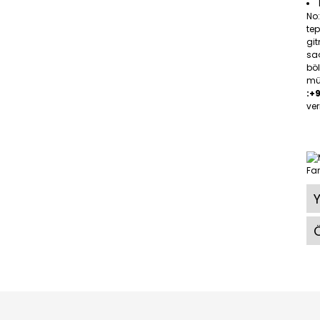
No
tep
gi
saç
böl
müş
:+
ver
Ö