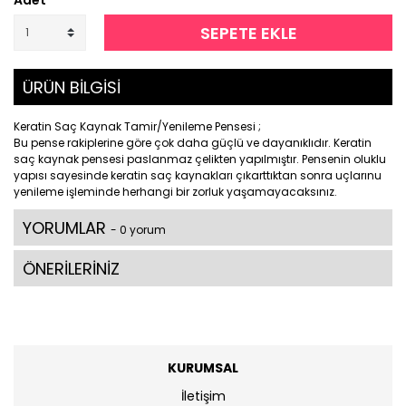
Adet
SEPETE EKLE
ÜRÜN BİLGİSİ
Keratin Saç Kaynak Tamir/Yenileme Pensesi ;
Bu pense rakiplerine göre çok daha güçlü ve dayanıklıdır. Keratin
saç kaynak pensesi paslanmaz çelikten yapılmıştır. Pensenin oluklu
yapısı sayesinde keratin saç kaynakları çıkarttıktan sonra uçlarınu
yenileme işleminde herhangi bir zorluk yaşamayacaksınız.
YORUMLAR
- 0 yorum
ÖNERİLERİNİZ
KURUMSAL
İletişim