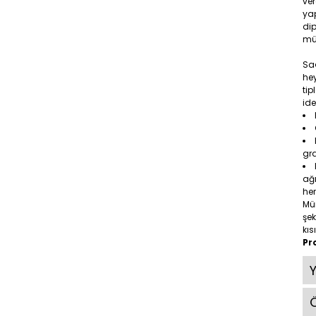
ver
yap
dip
mü
Saç
hey
tip
ide
gr
ağı
her
Mü
şek
kıs
Pr
Ö