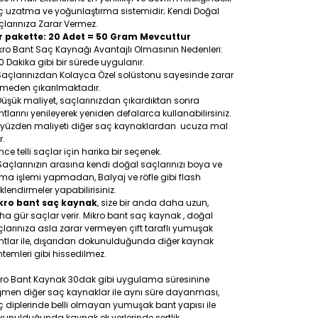
ç uzatma ve yoğunlaştırma sistemidir; Kendi Doğal
larınıza Zarar Vermez.
r pakette: 20 Adet = 50 Gram Mevcuttur
ro Bant Saç Kaynağı Avantajlı Olmasının Nedenleri:
0 Dakika gibi bir sürede uygulanır.
Saçlarınızdan Kolayca Özel solüstonu sayesinde zarar
rmeden çıkarılmaktadır.
Düşük maliyet, saçlarınızdan çıkardıktan sonra
tlarını yenileyerek yeniden defalarca kullanabilirsiniz.
 yüzden maliyeti diğer saç kaynaklardan ucuza mal
r.
İnce telli saçlar için harika bir seçenek.
Saçlarınızın arasına kendi doğal saçlarınızı boya ve
a işlemi yapmadan, Balyaj ve röfle gibi flash
klendirmeler yapabilirisiniz.
kro bant saç kaynak
, size bir anda daha uzun,
a gür saçlar verir. Mikro bant saç kaynak , doğal
larınıza asla zarar vermeyen çift taraflı yumuşak
ntlar ile, dışarıdan dokunulduğunda diğer kaynak
temleri gibi hissedilmez.
kro Bant Kaynak 30dak gibi uygulama süresinine
ğmen diğer saç kaynaklar ile aynı süre dayanması,
 diplerinde belli olmayan yumuşak bant yapısı ile
unulduğunda kaynak ek yerlerinde sertlik