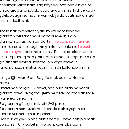
sedilmez. Mikro bant saç kaynağı orta boy küt kesim
a saçlarada rahatlıkla uygulayabilirsiniz. Hızlı ve Kolay
r şekilde saçınıza hacim vermek yada uzatmak amacı
 tercik edebilirsiniz.
pe in hair extensions yani mikro bant kaynağı
larınızın her tarafına kullanabileceğiniz gibi,
larınızın arkasına standart
mikro bant saç kaynak
lanarak sadece saçınızın yanları ve önlerine
kelebek
nt saç kaynak
kullanabilirisniz. Bu size saçlarınızın ek
rlerini toplandığında görünmez olmasını sağlar. Ya da
çınızın tamamına uzatma için veya mevcut
ünümünüzde ekstra hacim için de kullanabilirsiniz.
et içeriği. Mikro Bant Saç Kaynak boyutu: 4cm x
8mm dir
Ekstra hacim için 1-2 paket, saçınızın arasına kendi
larınızı boya ve açma işlemine gerek kalmadan röfle,
yaj efekti verebilirisi.
Saçlarınızı gürleştirmek için 2-3 paket
Saçlarınızı hem uzatmak hemde daha yoğun bir
rünüm vermek için 4-6 paket
Çok gür ve yoğun saçlarınız varsa - veya sahip olmak
iyorsanız - 6-7 paket mikro bant kaynak sipariş