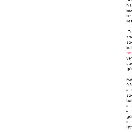
his
kıs
bi
ile
Ta
saç
saç
kul
ba
ye
sa
gör
Pak
0,
saç
bal
gö
ist