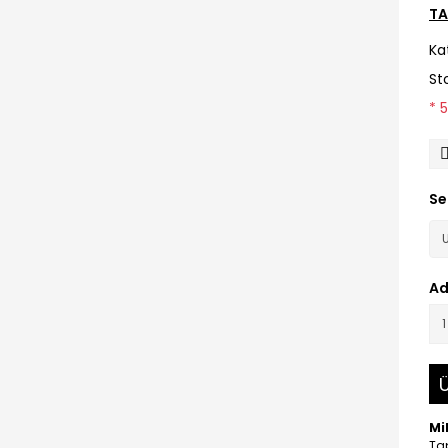
TA
Ka
St
* 
Se
Ad
Ü
Mi
Tap