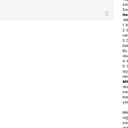
sa
Saç
He
Mik
3
ve
ban
Bu
olu
açm
ren
Mi
dah
saç
ba
yön
Mi
ra
saç
dok