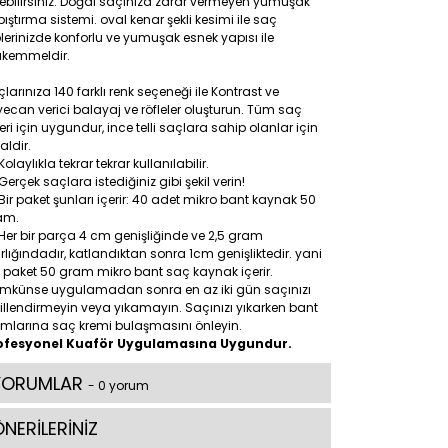
ebilirsiniz. Doğal saçınıza zarar vermeyen yumuşak
ıştırma sistemi. oval kenar şekli kesimi ile saç
lerinizde konforlu ve yumuşak esnek yapısı ile
kemmeldir.
larınıza 140 farklı renk seçeneği ile Kontrast ve
ecan verici balayaj ve röfleler oluşturun. Tüm saç
leri için uygundur, ince telli saçlara sahip olanlar için
aldir.
Kolaylıkla tekrar tekrar kullanılabilir.
Gerçek saçlara istediğiniz gibi şekil verin!
Bir paket şunları içerir: 40 adet mikro bant kaynak 50
am.
Her bir parça 4 cm genişliğinde ve 2,5 gram
rlığındadır, katlandıktan sonra 1cm genişliktedir. yani
 paket 50 gram mikro bant saç kaynak içerir.
mkünse uygulamadan sonra en az iki gün saçınızı
illendirmeyin veya yıkamayın. Saçınızı yıkarken bant
ımlarına saç kremi bulaşmasını önleyin.
ofesyonel Kuaför Uygulamasına Uygundur.
YORUMLAR
- 0 yorum
NERİLERİNİZ