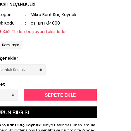
KSİT SEÇENEKLERİ
tegori
Mikro Bant Saç Kaynak
ok Kodu
cs_BNTK14008
563,52 TL den başlayan taksitlerle!
Karşılaştır
çenekler
et
SEPETE EKLE
RÜN BİLGİSİ
kro Bant Saç Kaynak
Dünya Üzerinde Bilinen İsmi ile
e in Hair Extensions En yenilikçi ve devrim niteliğindeki