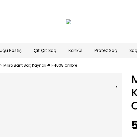
uğu Postiş
Çıt Çıt Saç
Kahkül
Protez Saç
Saç
Mikro Bant Saç Kaynak #1-4008 Ombre
M
5