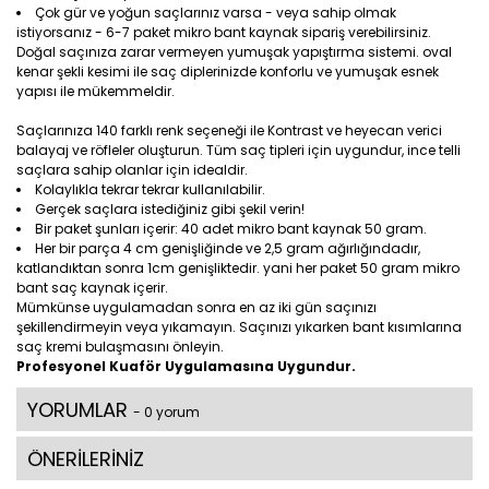
Çok gür ve yoğun saçlarınız varsa - veya sahip olmak
istiyorsanız - 6-7 paket mikro bant kaynak sipariş verebilirsiniz.
Doğal saçınıza zarar vermeyen yumuşak yapıştırma sistemi. oval
kenar şekli kesimi ile saç diplerinizde konforlu ve yumuşak esnek
yapısı ile mükemmeldir.
Saçlarınıza 140 farklı renk seçeneği ile Kontrast ve heyecan verici
balayaj ve röfleler oluşturun. Tüm saç tipleri için uygundur, ince telli
saçlara sahip olanlar için idealdir.
Kolaylıkla tekrar tekrar kullanılabilir.
Gerçek saçlara istediğiniz gibi şekil verin!
Bir paket şunları içerir: 40 adet mikro bant kaynak 50 gram.
Her bir parça 4 cm genişliğinde ve 2,5 gram ağırlığındadır,
katlandıktan sonra 1cm genişliktedir. yani her paket 50 gram mikro
bant saç kaynak içerir.
Mümkünse uygulamadan sonra en az iki gün saçınızı
şekillendirmeyin veya yıkamayın. Saçınızı yıkarken bant kısımlarına
saç kremi bulaşmasını önleyin.
Profesyonel Kuaför Uygulamasına Uygundur.
YORUMLAR
- 0 yorum
ÖNERİLERİNİZ