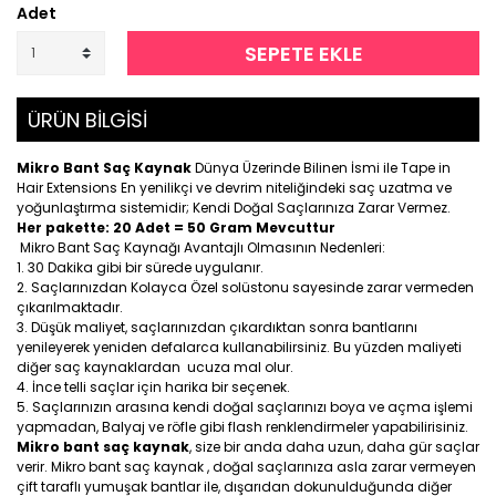
Adet
SEPETE EKLE
ÜRÜN BİLGİSİ
Mikro Bant Saç Kaynak
Dünya Üzerinde Bilinen İsmi ile Tape in
Hair Extensions En yenilikçi ve devrim niteliğindeki saç uzatma ve
yoğunlaştırma sistemidir; Kendi Doğal Saçlarınıza Zarar Vermez.
Her pakette: 20 Adet = 50 Gram Mevcuttur
Mikro Bant Saç Kaynağı Avantajlı Olmasının Nedenleri:
30 Dakika gibi bir sürede uygulanır.
Saçlarınızdan Kolayca Özel solüstonu sayesinde zarar vermeden
çıkarılmaktadır.
Düşük maliyet, saçlarınızdan çıkardıktan sonra bantlarını
yenileyerek yeniden defalarca kullanabilirsiniz. Bu yüzden maliyeti
diğer saç kaynaklardan ucuza mal olur.
İnce telli saçlar için harika bir seçenek.
Saçlarınızın arasına kendi doğal saçlarınızı boya ve açma işlemi
yapmadan, Balyaj ve röfle gibi flash renklendirmeler yapabilirisiniz.
Mikro bant saç kaynak
, size bir anda daha uzun, daha gür saçlar
verir. Mikro bant saç kaynak , doğal saçlarınıza asla zarar vermeyen
çift taraflı yumuşak bantlar ile, dışarıdan dokunulduğunda diğer