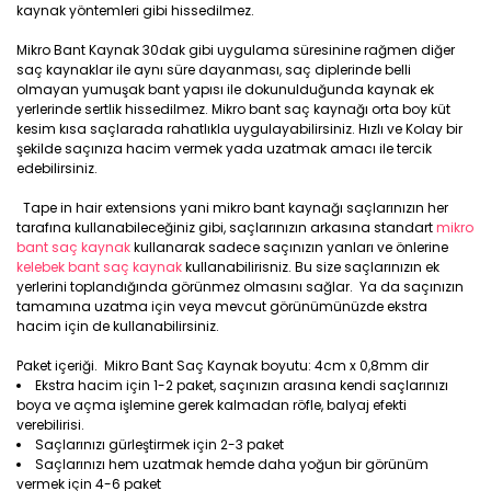
kaynak yöntemleri gibi hissedilmez.
Mikro Bant Kaynak 30dak gibi uygulama süresinine rağmen diğer
saç kaynaklar ile aynı süre dayanması, saç diplerinde belli
olmayan yumuşak bant yapısı ile dokunulduğunda kaynak ek
yerlerinde sertlik hissedilmez. Mikro bant saç kaynağı orta boy küt
kesim kısa saçlarada rahatlıkla uygulayabilirsiniz. Hızlı ve Kolay bir
şekilde saçınıza hacim vermek yada uzatmak amacı ile tercik
edebilirsiniz.
Tape in hair extensions yani mikro bant kaynağı saçlarınızın her
tarafına kullanabileceğiniz gibi, saçlarınızın arkasına standart
mikro
bant saç kaynak
kullanarak sadece saçınızın yanları ve önlerine
kelebek bant saç kaynak
kullanabilirisniz. Bu size saçlarınızın ek
yerlerini toplandığında görünmez olmasını sağlar. Ya da saçınızın
tamamına uzatma için veya mevcut görünümünüzde ekstra
hacim için de kullanabilirsiniz.
Paket içeriği. Mikro Bant Saç Kaynak boyutu: 4cm x 0,8mm dir
Ekstra hacim için 1-2 paket, saçınızın arasına kendi saçlarınızı
boya ve açma işlemine gerek kalmadan röfle, balyaj efekti
verebilirisi.
Saçlarınızı gürleştirmek için 2-3 paket
Saçlarınızı hem uzatmak hemde daha yoğun bir görünüm
vermek için 4-6 paket