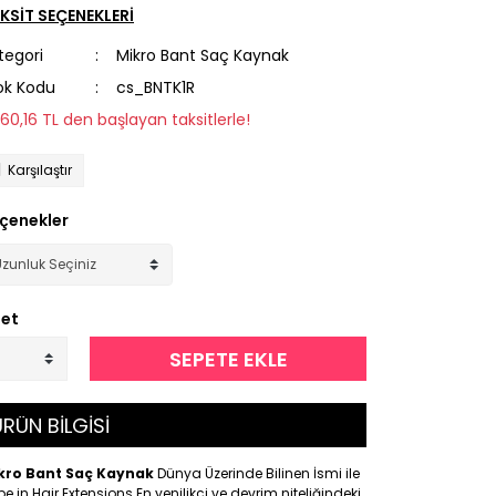
KSİT SEÇENEKLERİ
tegori
Mikro Bant Saç Kaynak
ok Kodu
cs_BNTK1R
560,16 TL den başlayan taksitlerle!
Karşılaştır
çenekler
et
SEPETE EKLE
RÜN BİLGİSİ
kro Bant Saç Kaynak
Dünya Üzerinde Bilinen İsmi ile
e in Hair Extensions En yenilikçi ve devrim niteliğindeki