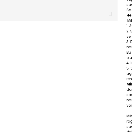
sa
Saç
He
Mik
3
ve
ban
Bu
olu
açm
ren
Mi
dah
saç
ba
yön
Mi
ra
saç
dok