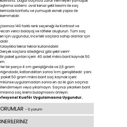
ebilirsiniz. Doğal saçınıza zarar vermeyen yumuşak
ıştırma sistemi. oval kenar şekli kesimi ile saç
lerinizde konforlu ve yumuşak esnek yapısı ile
kemmeldir.
larınıza 140 farklı renk seçeneği ile Kontrast ve
ecan verici balayaj ve röfleler oluşturun. Tüm saç
leri için uygundur, ince telli saçlara sahip olanlar için
aldir.
Kolaylıkla tekrar tekrar kullanılabilir.
Gerçek saçlara istediğiniz gibi şekil verin!
Bir paket şunları içerir: 40 adet mikro bant kaynak 50
am.
Her bir parça 4 cm genişliğinde ve 2,5 gram
rlığındadır, katlandıktan sonra 1cm genişliktedir. yani
 paket 50 gram mikro bant saç kaynak içerir.
mkünse uygulamadan sonra en az iki gün saçınızı
illendirmeyin veya yıkamayın. Saçınızı yıkarken bant
ımlarına saç kremi bulaşmasını önleyin.
ofesyonel Kuaför Uygulamasına Uygundur.
YORUMLAR
- 0 yorum
NERİLERİNİZ