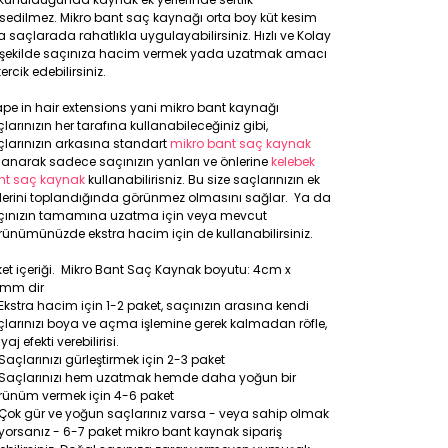
sedilmez. Mikro bant saç kaynağı orta boy küt kesim
a saçlarada rahatlıkla uygulayabilirsiniz. Hızlı ve Kolay
r şekilde saçınıza hacim vermek yada uzatmak amacı
 tercik edebilirsiniz.
pe in hair extensions yani mikro bant kaynağı
larınızın her tarafına kullanabileceğiniz gibi,
larınızın arkasına standart
mikro bant saç kaynak
lanarak sadece saçınızın yanları ve önlerine
kelebek
nt saç kaynak
kullanabilirisniz. Bu size saçlarınızın ek
rlerini toplandığında görünmez olmasını sağlar. Ya da
çınızın tamamına uzatma için veya mevcut
ünümünüzde ekstra hacim için de kullanabilirsiniz.
et içeriği. Mikro Bant Saç Kaynak boyutu: 4cm x
8mm dir
Ekstra hacim için 1-2 paket, saçınızın arasına kendi
larınızı boya ve açma işlemine gerek kalmadan röfle,
yaj efekti verebilirisi.
Saçlarınızı gürleştirmek için 2-3 paket
Saçlarınızı hem uzatmak hemde daha yoğun bir
rünüm vermek için 4-6 paket
Çok gür ve yoğun saçlarınız varsa - veya sahip olmak
iyorsanız - 6-7 paket mikro bant kaynak sipariş