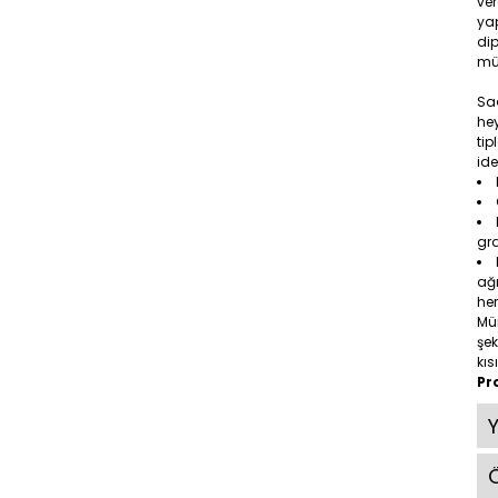
ver
yap
dip
mü
Saç
hey
tip
ide
gr
ağı
her
Mü
şek
kıs
Pr
Ö