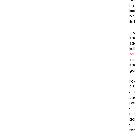
his
kıs
bi
ile
Ta
saç
saç
kul
ba
ye
sa
gör
Pak
0,
saç
bal
gö
ist