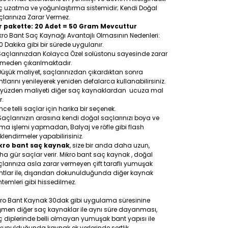
ç uzatma ve yoğunlaştırma sistemidir; Kendi Doğal
larınıza Zarar Vermez.
r pakette: 20 Adet = 50 Gram Mevcuttur
ro Bant Saç Kaynağı Avantajlı Olmasının Nedenleri:
0 Dakika gibi bir sürede uygulanır.
Saçlarınızdan Kolayca Özel solüstonu sayesinde zarar
rmeden çıkarılmaktadır.
Düşük maliyet, saçlarınızdan çıkardıktan sonra
tlarını yenileyerek yeniden defalarca kullanabilirsiniz.
 yüzden maliyeti diğer saç kaynaklardan ucuza mal
r.
İnce telli saçlar için harika bir seçenek.
Saçlarınızın arasına kendi doğal saçlarınızı boya ve
a işlemi yapmadan, Balyaj ve röfle gibi flash
klendirmeler yapabilirisiniz.
kro bant saç kaynak
, size bir anda daha uzun,
a gür saçlar verir. Mikro bant saç kaynak , doğal
larınıza asla zarar vermeyen çift taraflı yumuşak
ntlar ile, dışarıdan dokunulduğunda diğer kaynak
temleri gibi hissedilmez.
kro Bant Kaynak 30dak gibi uygulama süresinine
ğmen diğer saç kaynaklar ile aynı süre dayanması,
 diplerinde belli olmayan yumuşak bant yapısı ile
unulduğunda kaynak ek yerlerinde sertlik