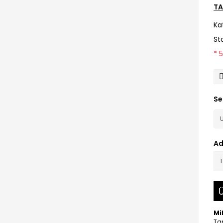
TA
Ka
St
* 
Se
Ad
Ü
Mi
Tap