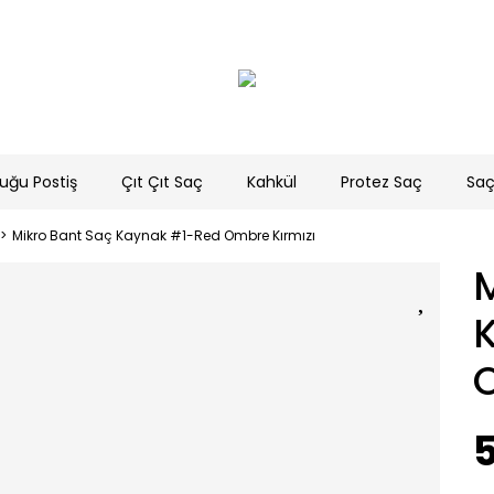
uğu Postiş
Çıt Çıt Saç
Kahkül
Protez Saç
Saç
Mikro Bant Saç Kaynak #1-Red Ombre Kırmızı
M
5