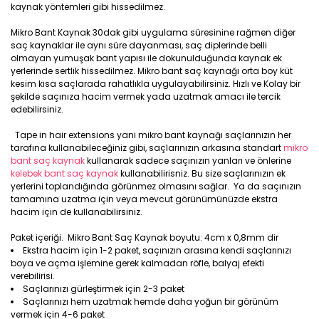
kaynak yöntemleri gibi hissedilmez.
Mikro Bant Kaynak 30dak gibi uygulama süresinine rağmen diğer
saç kaynaklar ile aynı süre dayanması, saç diplerinde belli
olmayan yumuşak bant yapısı ile dokunulduğunda kaynak ek
yerlerinde sertlik hissedilmez. Mikro bant saç kaynağı orta boy küt
kesim kısa saçlarada rahatlıkla uygulayabilirsiniz. Hızlı ve Kolay bir
şekilde saçınıza hacim vermek yada uzatmak amacı ile tercik
edebilirsiniz.
Tape in hair extensions yani mikro bant kaynağı saçlarınızın her
tarafına kullanabileceğiniz gibi, saçlarınızın arkasına standart
mikro
bant saç kaynak
kullanarak sadece saçınızın yanları ve önlerine
kelebek bant saç kaynak
kullanabilirisniz. Bu size saçlarınızın ek
yerlerini toplandığında görünmez olmasını sağlar. Ya da saçınızın
tamamına uzatma için veya mevcut görünümünüzde ekstra
hacim için de kullanabilirsiniz.
Paket içeriği. Mikro Bant Saç Kaynak boyutu: 4cm x 0,8mm dir
Ekstra hacim için 1-2 paket, saçınızın arasına kendi saçlarınızı
boya ve açma işlemine gerek kalmadan röfle, balyaj efekti
verebilirisi.
Saçlarınızı gürleştirmek için 2-3 paket
Saçlarınızı hem uzatmak hemde daha yoğun bir görünüm
vermek için 4-6 paket