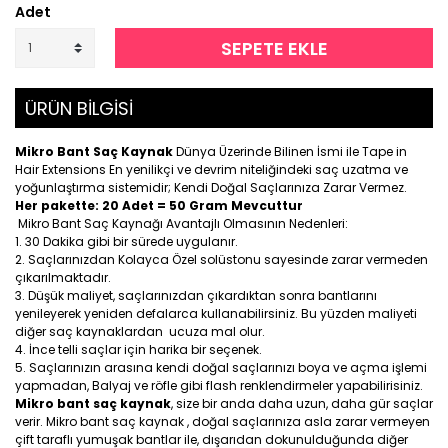
Adet
SEPETE EKLE
ÜRÜN BİLGİSİ
Mikro Bant Saç Kaynak
Dünya Üzerinde Bilinen İsmi ile Tape in
Hair Extensions En yenilikçi ve devrim niteliğindeki saç uzatma ve
yoğunlaştırma sistemidir; Kendi Doğal Saçlarınıza Zarar Vermez.
Her pakette: 20 Adet = 50 Gram Mevcuttur
Mikro Bant Saç Kaynağı Avantajlı Olmasının Nedenleri:
30 Dakika gibi bir sürede uygulanır.
Saçlarınızdan Kolayca Özel solüstonu sayesinde zarar vermeden
çıkarılmaktadır.
Düşük maliyet, saçlarınızdan çıkardıktan sonra bantlarını
yenileyerek yeniden defalarca kullanabilirsiniz. Bu yüzden maliyeti
diğer saç kaynaklardan ucuza mal olur.
İnce telli saçlar için harika bir seçenek.
Saçlarınızın arasına kendi doğal saçlarınızı boya ve açma işlemi
yapmadan, Balyaj ve röfle gibi flash renklendirmeler yapabilirisiniz.
Mikro bant saç kaynak
, size bir anda daha uzun, daha gür saçlar
verir. Mikro bant saç kaynak , doğal saçlarınıza asla zarar vermeyen
çift taraflı yumuşak bantlar ile, dışarıdan dokunulduğunda diğer