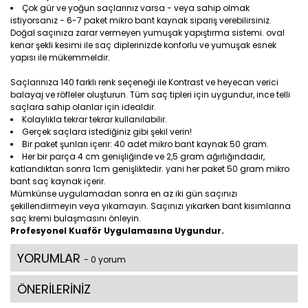
Çok gür ve yoğun saçlarınız varsa - veya sahip olmak
istiyorsanız - 6-7 paket mikro bant kaynak sipariş verebilirsiniz.
Doğal saçınıza zarar vermeyen yumuşak yapıştırma sistemi. oval
kenar şekli kesimi ile saç diplerinizde konforlu ve yumuşak esnek
yapısı ile mükemmeldir.
Saçlarınıza 140 farklı renk seçeneği ile Kontrast ve heyecan verici
balayaj ve röfleler oluşturun. Tüm saç tipleri için uygundur, ince telli
saçlara sahip olanlar için idealdir.
Kolaylıkla tekrar tekrar kullanılabilir.
Gerçek saçlara istediğiniz gibi şekil verin!
Bir paket şunları içerir: 40 adet mikro bant kaynak 50 gram.
Her bir parça 4 cm genişliğinde ve 2,5 gram ağırlığındadır,
katlandıktan sonra 1cm genişliktedir. yani her paket 50 gram mikro
bant saç kaynak içerir.
Mümkünse uygulamadan sonra en az iki gün saçınızı
şekillendirmeyin veya yıkamayın. Saçınızı yıkarken bant kısımlarına
saç kremi bulaşmasını önleyin.
Profesyonel Kuaför Uygulamasına Uygundur.
YORUMLAR
- 0 yorum
ÖNERİLERİNİZ