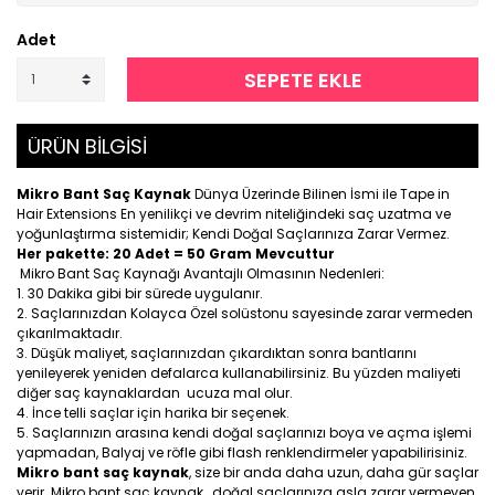
Adet
SEPETE EKLE
ÜRÜN BİLGİSİ
Mikro Bant Saç Kaynak
Dünya Üzerinde Bilinen İsmi ile Tape in
Hair Extensions En yenilikçi ve devrim niteliğindeki saç uzatma ve
yoğunlaştırma sistemidir; Kendi Doğal Saçlarınıza Zarar Vermez.
Her pakette: 20 Adet = 50 Gram Mevcuttur
Mikro Bant Saç Kaynağı Avantajlı Olmasının Nedenleri:
30 Dakika gibi bir sürede uygulanır.
Saçlarınızdan Kolayca Özel solüstonu sayesinde zarar vermeden
çıkarılmaktadır.
Düşük maliyet, saçlarınızdan çıkardıktan sonra bantlarını
yenileyerek yeniden defalarca kullanabilirsiniz. Bu yüzden maliyeti
diğer saç kaynaklardan ucuza mal olur.
İnce telli saçlar için harika bir seçenek.
Saçlarınızın arasına kendi doğal saçlarınızı boya ve açma işlemi
yapmadan, Balyaj ve röfle gibi flash renklendirmeler yapabilirisiniz.
Mikro bant saç kaynak
, size bir anda daha uzun, daha gür saçlar
verir. Mikro bant saç kaynak , doğal saçlarınıza asla zarar vermeyen