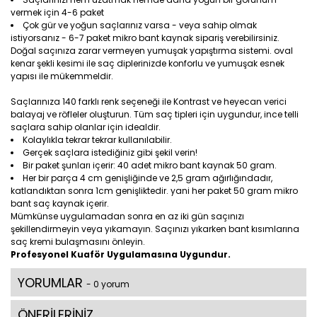
vermek için 4-6 paket
Çok gür ve yoğun saçlarınız varsa - veya sahip olmak
istiyorsanız - 6-7 paket mikro bant kaynak sipariş verebilirsiniz.
Doğal saçınıza zarar vermeyen yumuşak yapıştırma sistemi. oval
kenar şekli kesimi ile saç diplerinizde konforlu ve yumuşak esnek
yapısı ile mükemmeldir.
Saçlarınıza 140 farklı renk seçeneği ile Kontrast ve heyecan verici
balayaj ve röfleler oluşturun. Tüm saç tipleri için uygundur, ince telli
saçlara sahip olanlar için idealdir.
Kolaylıkla tekrar tekrar kullanılabilir.
Gerçek saçlara istediğiniz gibi şekil verin!
Bir paket şunları içerir: 40 adet mikro bant kaynak 50 gram.
Her bir parça 4 cm genişliğinde ve 2,5 gram ağırlığındadır,
katlandıktan sonra 1cm genişliktedir. yani her paket 50 gram mikro
bant saç kaynak içerir.
Mümkünse uygulamadan sonra en az iki gün saçınızı
şekillendirmeyin veya yıkamayın. Saçınızı yıkarken bant kısımlarına
saç kremi bulaşmasını önleyin.
Profesyonel Kuaför Uygulamasına Uygundur.
YORUMLAR
- 0 yorum
ÖNERİLERİNİZ