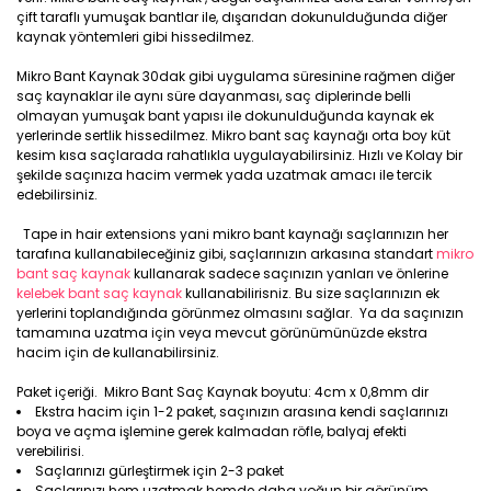
çift taraflı yumuşak bantlar ile, dışarıdan dokunulduğunda diğer
kaynak yöntemleri gibi hissedilmez.
Mikro Bant Kaynak 30dak gibi uygulama süresinine rağmen diğer
saç kaynaklar ile aynı süre dayanması, saç diplerinde belli
olmayan yumuşak bant yapısı ile dokunulduğunda kaynak ek
yerlerinde sertlik hissedilmez. Mikro bant saç kaynağı orta boy küt
kesim kısa saçlarada rahatlıkla uygulayabilirsiniz. Hızlı ve Kolay bir
şekilde saçınıza hacim vermek yada uzatmak amacı ile tercik
edebilirsiniz.
Tape in hair extensions yani mikro bant kaynağı saçlarınızın her
tarafına kullanabileceğiniz gibi, saçlarınızın arkasına standart
mikro
bant saç kaynak
kullanarak sadece saçınızın yanları ve önlerine
kelebek bant saç kaynak
kullanabilirisniz. Bu size saçlarınızın ek
yerlerini toplandığında görünmez olmasını sağlar. Ya da saçınızın
tamamına uzatma için veya mevcut görünümünüzde ekstra
hacim için de kullanabilirsiniz.
Paket içeriği. Mikro Bant Saç Kaynak boyutu: 4cm x 0,8mm dir
Ekstra hacim için 1-2 paket, saçınızın arasına kendi saçlarınızı
boya ve açma işlemine gerek kalmadan röfle, balyaj efekti
verebilirisi.
Saçlarınızı gürleştirmek için 2-3 paket
Saçlarınızı hem uzatmak hemde daha yoğun bir görünüm