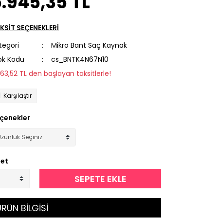
.945,35 TL
KSİT SEÇENEKLERİ
tegori
Mikro Bant Saç Kaynak
ok Kodu
cs_BNTK4N67N10
563,52 TL den başlayan taksitlerle!
Karşılaştır
çenekler
et
SEPETE EKLE
RÜN BİLGİSİ