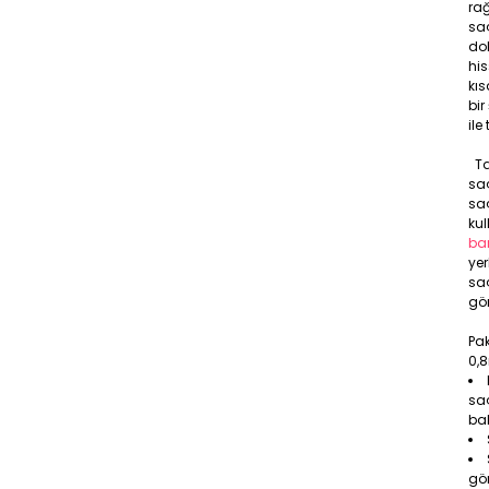
ra
saç
dok
his
kıs
bi
ile
Ta
saç
saç
kul
ba
ye
sa
gör
Pak
0,
saç
bal
gö