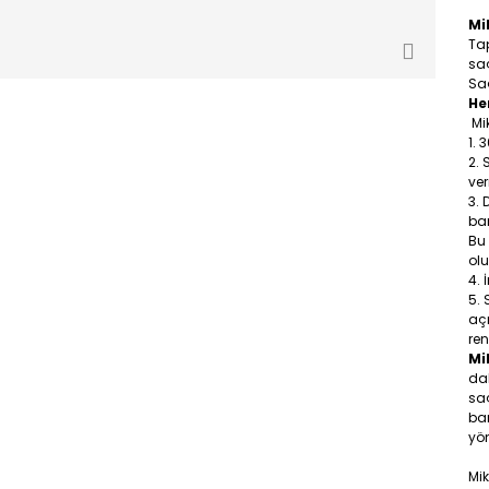
Mi
Tap
sa
Saç
He
Mik
3
ve
ban
Bu
olu
açm
ren
Mi
dah
saç
ba
yön
Mi