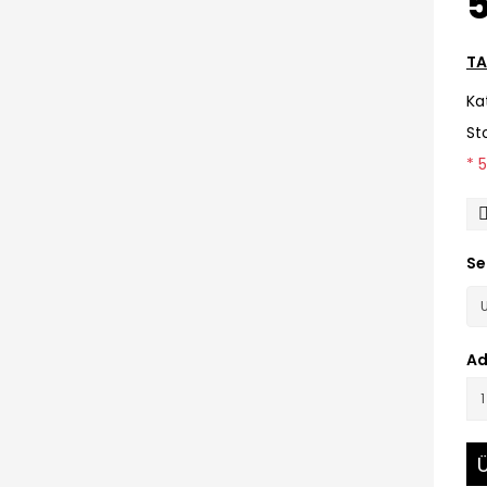
5
TA
Ka
St
* 
Se
Ad
Ü