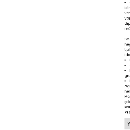
ist
ver
yap
dip
mü
Saç
hey
tip
ide
gr
ağı
her
Mü
şek
kıs
Pr