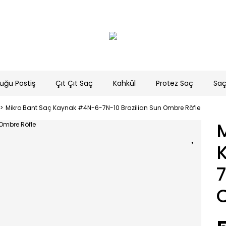
uğu Postiş
Çıt Çıt Saç
Kahkül
Protez Saç
Saç
Mikro Bant Saç Kaynak #4N-6-7N-10 Brazilian Sun Ombre Röfle
M
7