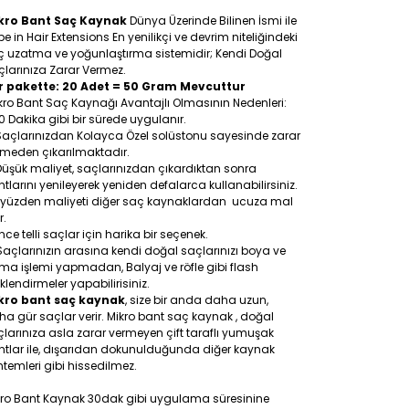
kro Bant Saç Kaynak
Dünya Üzerinde Bilinen İsmi ile
e in Hair Extensions En yenilikçi ve devrim niteliğindeki
ç uzatma ve yoğunlaştırma sistemidir; Kendi Doğal
larınıza Zarar Vermez.
r pakette: 20 Adet = 50 Gram Mevcuttur
ro Bant Saç Kaynağı Avantajlı Olmasının Nedenleri:
0 Dakika gibi bir sürede uygulanır.
Saçlarınızdan Kolayca Özel solüstonu sayesinde zarar
rmeden çıkarılmaktadır.
Düşük maliyet, saçlarınızdan çıkardıktan sonra
tlarını yenileyerek yeniden defalarca kullanabilirsiniz.
 yüzden maliyeti diğer saç kaynaklardan ucuza mal
r.
İnce telli saçlar için harika bir seçenek.
Saçlarınızın arasına kendi doğal saçlarınızı boya ve
a işlemi yapmadan, Balyaj ve röfle gibi flash
klendirmeler yapabilirisiniz.
kro bant saç kaynak
, size bir anda daha uzun,
a gür saçlar verir. Mikro bant saç kaynak , doğal
larınıza asla zarar vermeyen çift taraflı yumuşak
ntlar ile, dışarıdan dokunulduğunda diğer kaynak
temleri gibi hissedilmez.
kro Bant Kaynak 30dak gibi uygulama süresinine