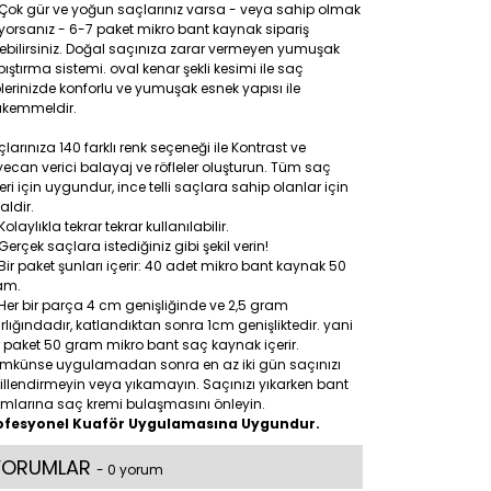
Çok gür ve yoğun saçlarınız varsa - veya sahip olmak
iyorsanız - 6-7 paket mikro bant kaynak sipariş
ebilirsiniz. Doğal saçınıza zarar vermeyen yumuşak
ıştırma sistemi. oval kenar şekli kesimi ile saç
lerinizde konforlu ve yumuşak esnek yapısı ile
kemmeldir.
larınıza 140 farklı renk seçeneği ile Kontrast ve
ecan verici balayaj ve röfleler oluşturun. Tüm saç
leri için uygundur, ince telli saçlara sahip olanlar için
aldir.
Kolaylıkla tekrar tekrar kullanılabilir.
Gerçek saçlara istediğiniz gibi şekil verin!
Bir paket şunları içerir: 40 adet mikro bant kaynak 50
am.
Her bir parça 4 cm genişliğinde ve 2,5 gram
rlığındadır, katlandıktan sonra 1cm genişliktedir. yani
 paket 50 gram mikro bant saç kaynak içerir.
mkünse uygulamadan sonra en az iki gün saçınızı
illendirmeyin veya yıkamayın. Saçınızı yıkarken bant
ımlarına saç kremi bulaşmasını önleyin.
ofesyonel Kuaför Uygulamasına Uygundur.
YORUMLAR
- 0 yorum