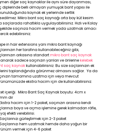
ğmen diğer saç kaynaklar ile aynı süre dayanması,
 diplerinde belli olmayan yumuşak bant yapısı ile
unulduğunda kaynak ek yerlerinde sertlik
sedilmez. Mikro bant saç kaynağı orta boy küt kesim
a saçlarada rahatlıkla uygulayabilirsiniz. Hızlı ve Kolay
r şekilde saçınıza hacim vermek yada uzatmak amacı
 tercik edebilirsiniz.
pe in hair extensions yani mikro bant kaynağı
larınızın her tarafına kullanabileceğiniz gibi,
larınızın arkasına standart
mikro bant saç kaynak
lanarak sadece saçınızın yanları ve önlerine
kelebek
nt saç kaynak
kullanabilirisniz. Bu size saçlarınızın ek
rlerini toplandığında görünmez olmasını sağlar. Ya da
çınızın tamamına uzatma için veya mevcut
ünümünüzde ekstra hacim için de kullanabilirsiniz.
et içeriği. Mikro Bant Saç Kaynak boyutu: 4cm x
8mm dir
Ekstra hacim için 1-2 paket, saçınızın arasına kendi
larınızı boya ve açma işlemine gerek kalmadan röfle,
yaj efekti verebilirisi.
Saçlarınızı gürleştirmek için 2-3 paket
Saçlarınızı hem uzatmak hemde daha yoğun bir
rünüm vermek için 4-6 paket