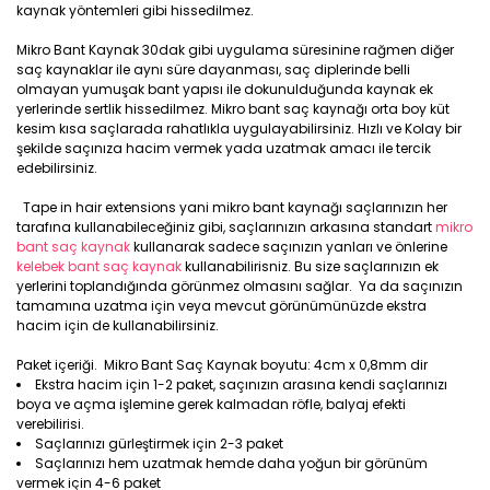
kaynak yöntemleri gibi hissedilmez.
Mikro Bant Kaynak 30dak gibi uygulama süresinine rağmen diğer
saç kaynaklar ile aynı süre dayanması, saç diplerinde belli
olmayan yumuşak bant yapısı ile dokunulduğunda kaynak ek
yerlerinde sertlik hissedilmez. Mikro bant saç kaynağı orta boy küt
kesim kısa saçlarada rahatlıkla uygulayabilirsiniz. Hızlı ve Kolay bir
şekilde saçınıza hacim vermek yada uzatmak amacı ile tercik
edebilirsiniz.
Tape in hair extensions yani mikro bant kaynağı saçlarınızın her
tarafına kullanabileceğiniz gibi, saçlarınızın arkasına standart
mikro
bant saç kaynak
kullanarak sadece saçınızın yanları ve önlerine
kelebek bant saç kaynak
kullanabilirisniz. Bu size saçlarınızın ek
yerlerini toplandığında görünmez olmasını sağlar. Ya da saçınızın
tamamına uzatma için veya mevcut görünümünüzde ekstra
hacim için de kullanabilirsiniz.
Paket içeriği. Mikro Bant Saç Kaynak boyutu: 4cm x 0,8mm dir
Ekstra hacim için 1-2 paket, saçınızın arasına kendi saçlarınızı
boya ve açma işlemine gerek kalmadan röfle, balyaj efekti
verebilirisi.
Saçlarınızı gürleştirmek için 2-3 paket
Saçlarınızı hem uzatmak hemde daha yoğun bir görünüm
vermek için 4-6 paket