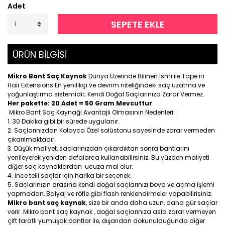
Adet
SEPETE EKLE
ÜRÜN BİLGİSİ
Mikro Bant Saç Kaynak
Dünya Üzerinde Bilinen İsmi ile Tape in
Hair Extensions En yenilikçi ve devrim niteliğindeki saç uzatma ve
yoğunlaştırma sistemidir; Kendi Doğal Saçlarınıza Zarar Vermez.
Her pakette: 20 Adet = 50 Gram Mevcuttur
Mikro Bant Saç Kaynağı Avantajlı Olmasının Nedenleri:
30 Dakika gibi bir sürede uygulanır.
Saçlarınızdan Kolayca Özel solüstonu sayesinde zarar vermeden
çıkarılmaktadır.
Düşük maliyet, saçlarınızdan çıkardıktan sonra bantlarını
yenileyerek yeniden defalarca kullanabilirsiniz. Bu yüzden maliyeti
diğer saç kaynaklardan ucuza mal olur.
İnce telli saçlar için harika bir seçenek.
Saçlarınızın arasına kendi doğal saçlarınızı boya ve açma işlemi
yapmadan, Balyaj ve röfle gibi flash renklendirmeler yapabilirisiniz.
Mikro bant saç kaynak
, size bir anda daha uzun, daha gür saçlar
verir. Mikro bant saç kaynak , doğal saçlarınıza asla zarar vermeyen
çift taraflı yumuşak bantlar ile, dışarıdan dokunulduğunda diğer