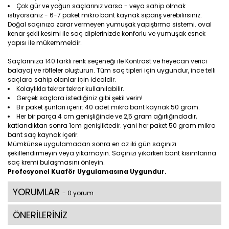
Çok gür ve yoğun saçlarınız varsa - veya sahip olmak
istiyorsanız - 6-7 paket mikro bant kaynak sipariş verebilirsiniz.
Doğal saçınıza zarar vermeyen yumuşak yapıştırma sistemi. oval
kenar şekli kesimi ile saç diplerinizde konforlu ve yumuşak esnek
yapısı ile mükemmeldir.
Saçlarınıza 140 farklı renk seçeneği ile Kontrast ve heyecan verici
balayaj ve röfleler oluşturun. Tüm saç tipleri için uygundur, ince telli
saçlara sahip olanlar için idealdir.
Kolaylıkla tekrar tekrar kullanılabilir.
Gerçek saçlara istediğiniz gibi şekil verin!
Bir paket şunları içerir: 40 adet mikro bant kaynak 50 gram.
Her bir parça 4 cm genişliğinde ve 2,5 gram ağırlığındadır,
katlandıktan sonra 1cm genişliktedir. yani her paket 50 gram mikro
bant saç kaynak içerir.
Mümkünse uygulamadan sonra en az iki gün saçınızı
şekillendirmeyin veya yıkamayın. Saçınızı yıkarken bant kısımlarına
saç kremi bulaşmasını önleyin.
Profesyonel Kuaför Uygulamasına Uygundur.
YORUMLAR
- 0 yorum
ÖNERİLERİNİZ