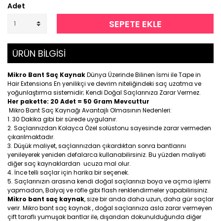
Adet
SEPETE EKLE
ÜRÜN BİLGİSİ
Mikro Bant Saç Kaynak
Dünya Üzerinde Bilinen İsmi ile Tape in
Hair Extensions En yenilikçi ve devrim niteliğindeki saç uzatma ve
yoğunlaştırma sistemidir; Kendi Doğal Saçlarınıza Zarar Vermez.
Her pakette: 20 Adet = 50 Gram Mevcuttur
Mikro Bant Saç Kaynağı Avantajlı Olmasının Nedenleri:
30 Dakika gibi bir sürede uygulanır.
Saçlarınızdan Kolayca Özel solüstonu sayesinde zarar vermeden
çıkarılmaktadır.
Düşük maliyet, saçlarınızdan çıkardıktan sonra bantlarını
yenileyerek yeniden defalarca kullanabilirsiniz. Bu yüzden maliyeti
diğer saç kaynaklardan ucuza mal olur.
İnce telli saçlar için harika bir seçenek.
Saçlarınızın arasına kendi doğal saçlarınızı boya ve açma işlemi
yapmadan, Balyaj ve röfle gibi flash renklendirmeler yapabilirisiniz.
Mikro bant saç kaynak
, size bir anda daha uzun, daha gür saçlar
verir. Mikro bant saç kaynak , doğal saçlarınıza asla zarar vermeyen
çift taraflı yumuşak bantlar ile, dışarıdan dokunulduğunda diğer