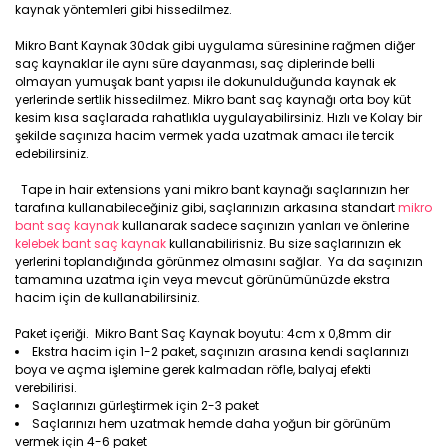
kaynak yöntemleri gibi hissedilmez.
Mikro Bant Kaynak 30dak gibi uygulama süresinine rağmen diğer
saç kaynaklar ile aynı süre dayanması, saç diplerinde belli
olmayan yumuşak bant yapısı ile dokunulduğunda kaynak ek
yerlerinde sertlik hissedilmez. Mikro bant saç kaynağı orta boy küt
kesim kısa saçlarada rahatlıkla uygulayabilirsiniz. Hızlı ve Kolay bir
şekilde saçınıza hacim vermek yada uzatmak amacı ile tercik
edebilirsiniz.
Tape in hair extensions yani mikro bant kaynağı saçlarınızın her
tarafına kullanabileceğiniz gibi, saçlarınızın arkasına standart
mikro
bant saç kaynak
kullanarak sadece saçınızın yanları ve önlerine
kelebek bant saç kaynak
kullanabilirisniz. Bu size saçlarınızın ek
yerlerini toplandığında görünmez olmasını sağlar. Ya da saçınızın
tamamına uzatma için veya mevcut görünümünüzde ekstra
hacim için de kullanabilirsiniz.
Paket içeriği. Mikro Bant Saç Kaynak boyutu: 4cm x 0,8mm dir
Ekstra hacim için 1-2 paket, saçınızın arasına kendi saçlarınızı
boya ve açma işlemine gerek kalmadan röfle, balyaj efekti
verebilirisi.
Saçlarınızı gürleştirmek için 2-3 paket
Saçlarınızı hem uzatmak hemde daha yoğun bir görünüm
vermek için 4-6 paket