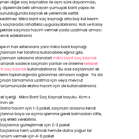
ğmen diğer saç kaynaklar ile aynı süre dayanması,
 diplerinde belli olmayan yumuşak bant yapısı ile
unulduğunda kaynak ek yerlerinde sertlik
sedilmez. Mikro bant saç kaynağı orta boy küt kesim
a saçlarada rahatlıkla uygulayabilirsiniz. Hızlı ve Kolay
r şekilde saçınıza hacim vermek yada uzatmak amacı
 tercik edebilirsiniz.
pe in hair extensions yani mikro bant kaynağı
larınızın her tarafına kullanabileceğiniz gibi,
larınızın arkasına standart
mikro bant saç kaynak
lanarak sadece saçınızın yanları ve önlerine
kelebek
nt saç kaynak
kullanabilirisniz. Bu size saçlarınızın ek
rlerini toplandığında görünmez olmasını sağlar. Ya da
çınızın tamamına uzatma için veya mevcut
ünümünüzde ekstra hacim için de kullanabilirsiniz.
et içeriği. Mikro Bant Saç Kaynak boyutu: 4cm x
8mm dir
Ekstra hacim için 1-2 paket, saçınızın arasına kendi
larınızı boya ve açma işlemine gerek kalmadan röfle,
yaj efekti verebilirisi.
Saçlarınızı gürleştirmek için 2-3 paket
Saçlarınızı hem uzatmak hemde daha yoğun bir
rünüm vermek için 4-6 paket