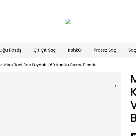
uğu Postiş
Çıt Çıt Saç
Kahkül
Protez Saç
Saç
Mikro Bant Saç Kaynak #60 Vanilla Creme Blonde
M