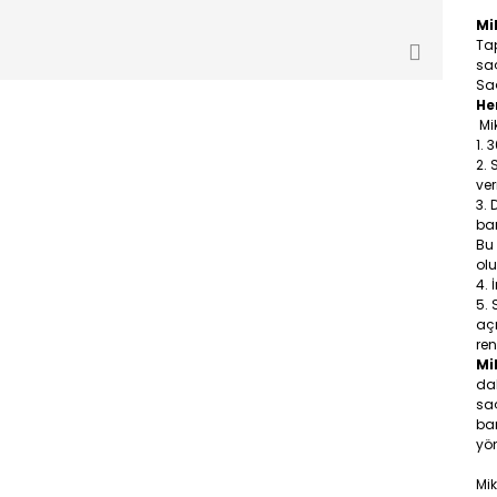
Mi
Tap
sa
Saç
He
Mik
3
ve
ban
Bu
olu
açm
ren
Mi
dah
saç
ba
yön
Mi