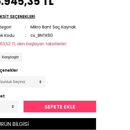
.945,35 TL
KSİT SEÇENEKLERİ
tegori
Mikro Bant Saç Kaynak
ok Kodu
cs_BNTK60
563,52 TL den başlayan taksitlerle!
Karşılaştır
çenekler
et
SEPETE EKLE
RÜN BİLGİSİ