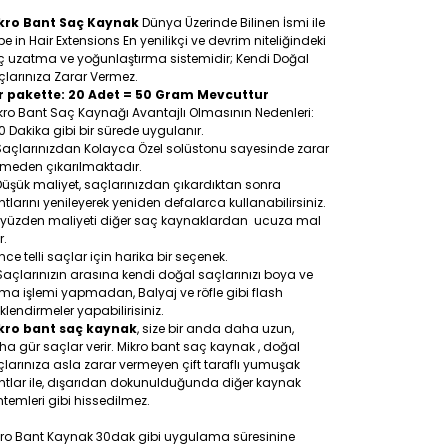
kro Bant Saç Kaynak
Dünya Üzerinde Bilinen İsmi ile
e in Hair Extensions En yenilikçi ve devrim niteliğindeki
ç uzatma ve yoğunlaştırma sistemidir; Kendi Doğal
larınıza Zarar Vermez.
r pakette: 20 Adet = 50 Gram Mevcuttur
ro Bant Saç Kaynağı Avantajlı Olmasının Nedenleri:
0 Dakika gibi bir sürede uygulanır.
Saçlarınızdan Kolayca Özel solüstonu sayesinde zarar
rmeden çıkarılmaktadır.
Düşük maliyet, saçlarınızdan çıkardıktan sonra
tlarını yenileyerek yeniden defalarca kullanabilirsiniz.
 yüzden maliyeti diğer saç kaynaklardan ucuza mal
r.
İnce telli saçlar için harika bir seçenek.
Saçlarınızın arasına kendi doğal saçlarınızı boya ve
a işlemi yapmadan, Balyaj ve röfle gibi flash
klendirmeler yapabilirisiniz.
kro bant saç kaynak
, size bir anda daha uzun,
a gür saçlar verir. Mikro bant saç kaynak , doğal
larınıza asla zarar vermeyen çift taraflı yumuşak
ntlar ile, dışarıdan dokunulduğunda diğer kaynak
temleri gibi hissedilmez.
kro Bant Kaynak 30dak gibi uygulama süresinine