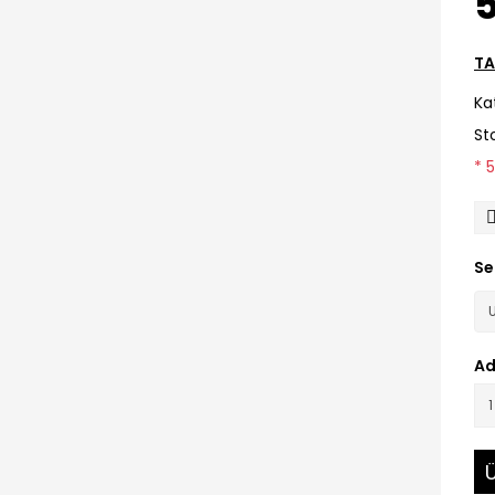
5
TA
Ka
St
* 
Se
Ad
Ü