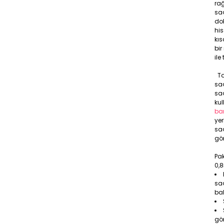
ra
saç
dok
his
kıs
bi
ile
Ta
saç
saç
kul
ba
ye
sa
gör
Pak
0,
saç
bal
gö