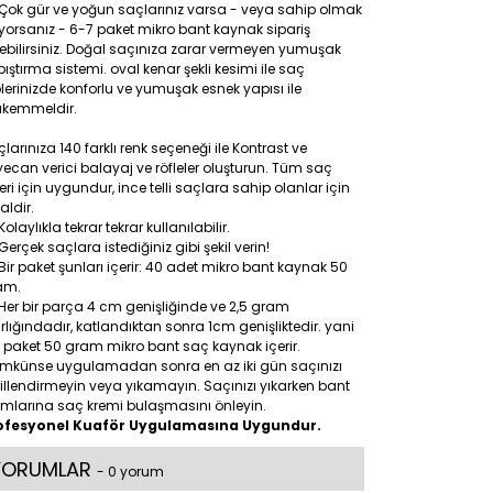
Çok gür ve yoğun saçlarınız varsa - veya sahip olmak
iyorsanız - 6-7 paket mikro bant kaynak sipariş
ebilirsiniz. Doğal saçınıza zarar vermeyen yumuşak
ıştırma sistemi. oval kenar şekli kesimi ile saç
lerinizde konforlu ve yumuşak esnek yapısı ile
kemmeldir.
larınıza 140 farklı renk seçeneği ile Kontrast ve
ecan verici balayaj ve röfleler oluşturun. Tüm saç
leri için uygundur, ince telli saçlara sahip olanlar için
aldir.
Kolaylıkla tekrar tekrar kullanılabilir.
Gerçek saçlara istediğiniz gibi şekil verin!
Bir paket şunları içerir: 40 adet mikro bant kaynak 50
am.
Her bir parça 4 cm genişliğinde ve 2,5 gram
rlığındadır, katlandıktan sonra 1cm genişliktedir. yani
 paket 50 gram mikro bant saç kaynak içerir.
mkünse uygulamadan sonra en az iki gün saçınızı
illendirmeyin veya yıkamayın. Saçınızı yıkarken bant
ımlarına saç kremi bulaşmasını önleyin.
ofesyonel Kuaför Uygulamasına Uygundur.
YORUMLAR
- 0 yorum