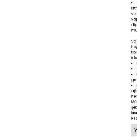
ist
ver
yap
dip
mü
Saç
hey
tip
ide
gr
ağı
her
Mü
şek
kıs
Pr