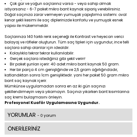
Çok gür ve yoğun saçlarınız varsa - veya sahip olmak
istiyorsanız - 6-7 paket mikro bant kaynak sipariş verebilirsiniz.
Doğal saçınıza zarar vermeyen yumuşak yapıştırma sistemi. oval
kenar şekli kesimi ile saç diplerinizde konforlu ve yumuşak esnek
yapısı ile mükemmeldir.
Saçlarınıza 140 farklı renk seçeneği ile Kontrast ve heyecan verici
balayaj ve röfleler oluşturun. Tüm saç tipleri için uygundur, ince telli
saçlara sahip olanlar için idealdir.
Kolaylıkla tekrar tekrar kullanılabilir.
Gerçek saçlara istediğiniz gibi şekil verin!
Bir paket şunları içerir: 40 adet mikro bant kaynak 50 gram.
Her bir parça 4 cm genişliğinde ve 2,5 gram ağırlığındadır,
katlandıktan sonra 1cm genişliktedir. yani her paket 50 gram mikro
bant saç kaynak içerir.
Mümkünse uygulamadan sonra en az iki gün saçınızı
şekillendirmeyin veya yıkamayın. Saçınızı yıkarken bant kısımlarına
saç kremi bulaşmasını önleyin.
Profesyonel Kuaför Uygulamasına Uygundur.
YORUMLAR
- 0 yorum
ÖNERİLERİNİZ