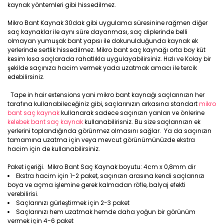
kaynak yöntemleri gibi hissedilmez.
Mikro Bant Kaynak 30dak gibi uygulama süresinine rağmen diğer
saç kaynaklar ile aynı süre dayanması, saç diplerinde belli
olmayan yumuşak bant yapısı ile dokunulduğunda kaynak ek
yerlerinde sertlik hissedilmez. Mikro bant saç kaynağı orta boy küt
kesim kısa saçlarada rahatlıkla uygulayabilirsiniz. Hızlı ve Kolay bir
şekilde saçınıza hacim vermek yada uzatmak amacı ile tercik
edebilirsiniz.
Tape in hair extensions yani mikro bant kaynağı saçlarınızın her
tarafına kullanabileceğiniz gibi, saçlarınızın arkasına standart
mikro
bant saç kaynak
kullanarak sadece saçınızın yanları ve önlerine
kelebek bant saç kaynak
kullanabilirisniz. Bu size saçlarınızın ek
yerlerini toplandığında görünmez olmasını sağlar. Ya da saçınızın
tamamına uzatma için veya mevcut görünümünüzde ekstra
hacim için de kullanabilirsiniz.
Paket içeriği. Mikro Bant Saç Kaynak boyutu: 4cm x 0,8mm dir
Ekstra hacim için 1-2 paket, saçınızın arasına kendi saçlarınızı
boya ve açma işlemine gerek kalmadan röfle, balyaj efekti
verebilirisi.
Saçlarınızı gürleştirmek için 2-3 paket
Saçlarınızı hem uzatmak hemde daha yoğun bir görünüm
vermek için 4-6 paket