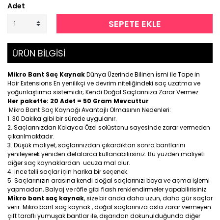
Adet
SEPETE EKLE
ÜRÜN BİLGİSİ
Mikro Bant Saç Kaynak
Dünya Üzerinde Bilinen İsmi ile Tape in
Hair Extensions En yenilikçi ve devrim niteliğindeki saç uzatma ve
yoğunlaştırma sistemidir; Kendi Doğal Saçlarınıza Zarar Vermez.
Her pakette: 20 Adet = 50 Gram Mevcuttur
Mikro Bant Saç Kaynağı Avantajlı Olmasının Nedenleri:
30 Dakika gibi bir sürede uygulanır.
Saçlarınızdan Kolayca Özel solüstonu sayesinde zarar vermeden
çıkarılmaktadır.
Düşük maliyet, saçlarınızdan çıkardıktan sonra bantlarını
yenileyerek yeniden defalarca kullanabilirsiniz. Bu yüzden maliyeti
diğer saç kaynaklardan ucuza mal olur.
İnce telli saçlar için harika bir seçenek.
Saçlarınızın arasına kendi doğal saçlarınızı boya ve açma işlemi
yapmadan, Balyaj ve röfle gibi flash renklendirmeler yapabilirisiniz.
Mikro bant saç kaynak
, size bir anda daha uzun, daha gür saçlar
verir. Mikro bant saç kaynak , doğal saçlarınıza asla zarar vermeyen
çift taraflı yumuşak bantlar ile, dışarıdan dokunulduğunda diğer