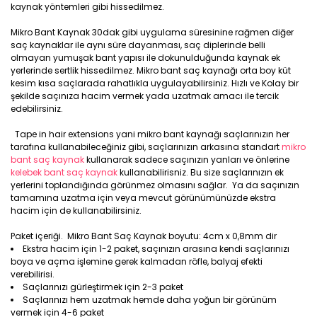
kaynak yöntemleri gibi hissedilmez.
Mikro Bant Kaynak 30dak gibi uygulama süresinine rağmen diğer
saç kaynaklar ile aynı süre dayanması, saç diplerinde belli
olmayan yumuşak bant yapısı ile dokunulduğunda kaynak ek
yerlerinde sertlik hissedilmez. Mikro bant saç kaynağı orta boy küt
kesim kısa saçlarada rahatlıkla uygulayabilirsiniz. Hızlı ve Kolay bir
şekilde saçınıza hacim vermek yada uzatmak amacı ile tercik
edebilirsiniz.
Tape in hair extensions yani mikro bant kaynağı saçlarınızın her
tarafına kullanabileceğiniz gibi, saçlarınızın arkasına standart
mikro
bant saç kaynak
kullanarak sadece saçınızın yanları ve önlerine
kelebek bant saç kaynak
kullanabilirisniz. Bu size saçlarınızın ek
yerlerini toplandığında görünmez olmasını sağlar. Ya da saçınızın
tamamına uzatma için veya mevcut görünümünüzde ekstra
hacim için de kullanabilirsiniz.
Paket içeriği. Mikro Bant Saç Kaynak boyutu: 4cm x 0,8mm dir
Ekstra hacim için 1-2 paket, saçınızın arasına kendi saçlarınızı
boya ve açma işlemine gerek kalmadan röfle, balyaj efekti
verebilirisi.
Saçlarınızı gürleştirmek için 2-3 paket
Saçlarınızı hem uzatmak hemde daha yoğun bir görünüm
vermek için 4-6 paket