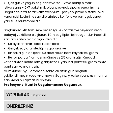
Çok gür ve yoğun saçlarınız varsa - veya sahip olmak
istiyorsanız - 6-7 paket mikro bant kaynak sipariş verebilirsiniz.
Doğal saçınıza zarar vermeyen yumuşak yapıştırma sistemi. oval
kenar şekli kesimi ile saç diplerinizde konforlu ve yumuşak esnek
yapısı ile mükemmeldir.
Saçlarınıza 140 farklı renk seçeneği ile Kontrast ve heyecan verici
balayaj ve röfleler oluşturun. Tüm saç tipleri için uygundur, ince telli
saçlara sahip olanlar için idealdir.
Kolaylıkla tekrar tekrar kullanılabilir.
Gerçek saçlara istediğiniz gibi şekil verin!
Bir paket şunları içerir: 40 adet mikro bant kaynak 50 gram.
Her bir parça 4 cm genişliğinde ve 2,5 gram ağırlığındadır,
katlandıktan sonra 1cm genişliktedir. yani her paket 50 gram mikro
bant saç kaynak içerir.
Mümkünse uygulamadan sonra en az iki gün saçınızı
şekillendirmeyin veya yıkamayın. Saçınızı yıkarken bant kısımlarına
saç kremi bulaşmasını önleyin.
Profesyonel Kuaför Uygulamasına Uygundur.
YORUMLAR
- 0 yorum
ÖNERİLERİNİZ