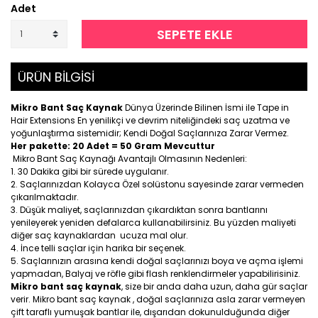
Adet
SEPETE EKLE
ÜRÜN BİLGİSİ
Mikro Bant Saç Kaynak
Dünya Üzerinde Bilinen İsmi ile Tape in
Hair Extensions En yenilikçi ve devrim niteliğindeki saç uzatma ve
yoğunlaştırma sistemidir; Kendi Doğal Saçlarınıza Zarar Vermez.
Her pakette: 20 Adet = 50 Gram Mevcuttur
Mikro Bant Saç Kaynağı Avantajlı Olmasının Nedenleri:
30 Dakika gibi bir sürede uygulanır.
Saçlarınızdan Kolayca Özel solüstonu sayesinde zarar vermeden
çıkarılmaktadır.
Düşük maliyet, saçlarınızdan çıkardıktan sonra bantlarını
yenileyerek yeniden defalarca kullanabilirsiniz. Bu yüzden maliyeti
diğer saç kaynaklardan ucuza mal olur.
İnce telli saçlar için harika bir seçenek.
Saçlarınızın arasına kendi doğal saçlarınızı boya ve açma işlemi
yapmadan, Balyaj ve röfle gibi flash renklendirmeler yapabilirisiniz.
Mikro bant saç kaynak
, size bir anda daha uzun, daha gür saçlar
verir. Mikro bant saç kaynak , doğal saçlarınıza asla zarar vermeyen
çift taraflı yumuşak bantlar ile, dışarıdan dokunulduğunda diğer