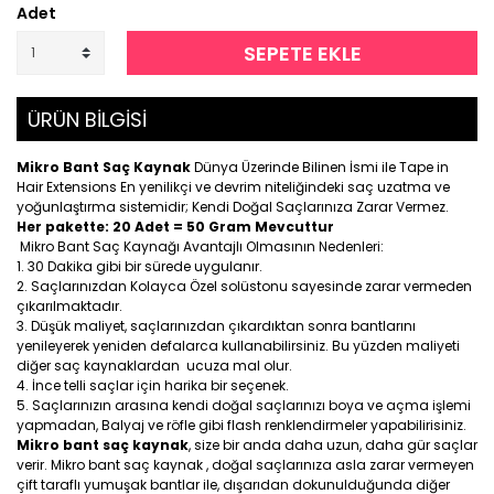
Adet
SEPETE EKLE
ÜRÜN BİLGİSİ
Mikro Bant Saç Kaynak
Dünya Üzerinde Bilinen İsmi ile Tape in
Hair Extensions En yenilikçi ve devrim niteliğindeki saç uzatma ve
yoğunlaştırma sistemidir; Kendi Doğal Saçlarınıza Zarar Vermez.
Her pakette: 20 Adet = 50 Gram Mevcuttur
Mikro Bant Saç Kaynağı Avantajlı Olmasının Nedenleri:
30 Dakika gibi bir sürede uygulanır.
Saçlarınızdan Kolayca Özel solüstonu sayesinde zarar vermeden
çıkarılmaktadır.
Düşük maliyet, saçlarınızdan çıkardıktan sonra bantlarını
yenileyerek yeniden defalarca kullanabilirsiniz. Bu yüzden maliyeti
diğer saç kaynaklardan ucuza mal olur.
İnce telli saçlar için harika bir seçenek.
Saçlarınızın arasına kendi doğal saçlarınızı boya ve açma işlemi
yapmadan, Balyaj ve röfle gibi flash renklendirmeler yapabilirisiniz.
Mikro bant saç kaynak
, size bir anda daha uzun, daha gür saçlar
verir. Mikro bant saç kaynak , doğal saçlarınıza asla zarar vermeyen
çift taraflı yumuşak bantlar ile, dışarıdan dokunulduğunda diğer