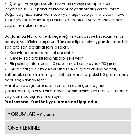
Çok gür ve yoğun saçlarınız varsa - veya sahip olmak
istiyorsanız - 6-7 paket mikro bant kaynak sipariş verebilirsiniz.
Doğal saçınıza zarar vermeyen yumuşak yapıştırma sistemi. oval
kenar şekli kesimi ile saç diplerinizde konforlu ve yumuşak esnek
yapısı ile mükemmeldir.
Saçlarınıza 140 farklı renk seçeneği ile Kontrast ve heyecan verici
balayaj ve röfleler oluşturun. Tüm saç tipleri için uygundur, ince telli
saçlara sahip olanlar için idealdir.
Kolaylıkla tekrar tekrar kullanılabilir.
Gerçek saçlara istediğiniz gibi şekil verin!
Bir paket şunları içerir: 40 adet mikro bant kaynak 50 gram.
Her bir parça 4 cm genişliğinde ve 2,5 gram ağırlığındadır,
katlandıktan sonra 1cm genişliktedir. yani her paket 50 gram mikro
bant saç kaynak içerir.
Mümkünse uygulamadan sonra en az iki gün saçınızı
şekillendirmeyin veya yıkamayın. Saçınızı yıkarken bant kısımlarına
saç kremi bulaşmasını önleyin.
Profesyonel Kuaför Uygulamasına Uygundur.
YORUMLAR
- 0 yorum
ÖNERİLERİNİZ