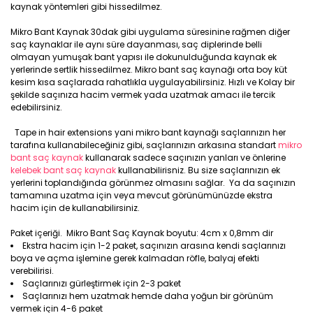
kaynak yöntemleri gibi hissedilmez.
Mikro Bant Kaynak 30dak gibi uygulama süresinine rağmen diğer
saç kaynaklar ile aynı süre dayanması, saç diplerinde belli
olmayan yumuşak bant yapısı ile dokunulduğunda kaynak ek
yerlerinde sertlik hissedilmez. Mikro bant saç kaynağı orta boy küt
kesim kısa saçlarada rahatlıkla uygulayabilirsiniz. Hızlı ve Kolay bir
şekilde saçınıza hacim vermek yada uzatmak amacı ile tercik
edebilirsiniz.
Tape in hair extensions yani mikro bant kaynağı saçlarınızın her
tarafına kullanabileceğiniz gibi, saçlarınızın arkasına standart
mikro
bant saç kaynak
kullanarak sadece saçınızın yanları ve önlerine
kelebek bant saç kaynak
kullanabilirisniz. Bu size saçlarınızın ek
yerlerini toplandığında görünmez olmasını sağlar. Ya da saçınızın
tamamına uzatma için veya mevcut görünümünüzde ekstra
hacim için de kullanabilirsiniz.
Paket içeriği. Mikro Bant Saç Kaynak boyutu: 4cm x 0,8mm dir
Ekstra hacim için 1-2 paket, saçınızın arasına kendi saçlarınızı
boya ve açma işlemine gerek kalmadan röfle, balyaj efekti
verebilirisi.
Saçlarınızı gürleştirmek için 2-3 paket
Saçlarınızı hem uzatmak hemde daha yoğun bir görünüm
vermek için 4-6 paket