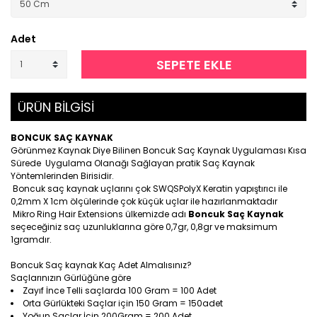
Adet
SEPETE EKLE
ÜRÜN BİLGİSİ
BONCUK SAÇ KAYNAK
Görünmez Kaynak Diye Bilinen Boncuk Saç Kaynak Uygulaması Kısa
Sürede Uygulama Olanağı Sağlayan pratik Saç Kaynak
Yöntemlerinden Birisidir.
Boncuk saç kaynak uçlarını çok SWQSPolyX Keratin yapıştırıcı ile
0,2mm X 1cm ölçülerinde çok küçük uçlar ile hazırlanmaktadır
Mikro Ring Hair Extensions ülkemizde adı
Boncuk Saç Kaynak
seçeceğiniz saç uzunluklarına göre 0,7gr, 0,8gr ve maksimum
1gramdır.
Boncuk Saç kaynak Kaç Adet Almalısınız?
Saçlarınızın Gürlüğüne göre
Zayıf İnce Telli saçlarda 100 Gram = 100 Adet
Orta Gürlükteki Saçlar için 150 Gram = 150adet
Yoğun Saçlar İçin 200Gram = 200 Adet