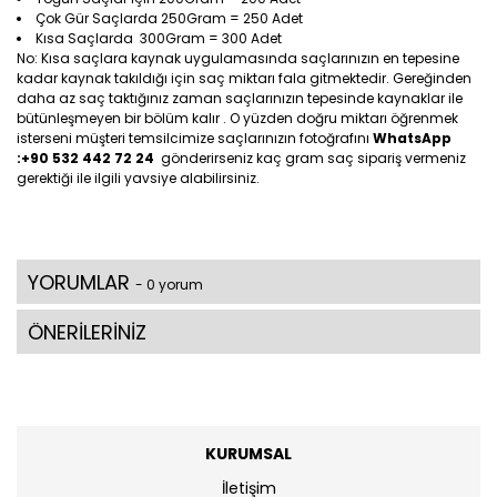
Çok Gür Saçlarda 250Gram = 250 Adet
Kısa Saçlarda 300Gram = 300 Adet
No: Kısa saçlara kaynak uygulamasında saçlarınızın en tepesine
kadar kaynak takıldığı için saç miktarı fala gitmektedir. Gereğinden
daha az saç taktığınız zaman saçlarınızın tepesinde kaynaklar ile
bütünleşmeyen bir bölüm kalır . O yüzden doğru miktarı öğrenmek
isterseni müşteri temsilcimize saçlarınızın fotoğrafını
WhatsApp
:+90 532 442 72 24
gönderirseniz kaç gram saç sipariş vermeniz
gerektiği ile ilgili yavsiye alabilirsiniz.
YORUMLAR
- 0 yorum
ÖNERİLERİNİZ
KURUMSAL
İletişim