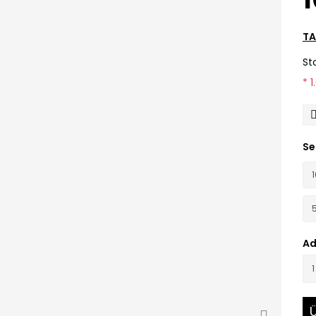
TA
St
* 1
Se
Ad
Ü