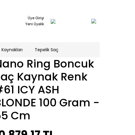
Üye Girişi
Yeni Üyelik
 Kaynakları
Tepelik Saç
Nano Ring Boncuk
Saç Kaynak Renk
#61 ICY ASH
BLONDE 100 Gram -
55 Cm
0.879,17 TL