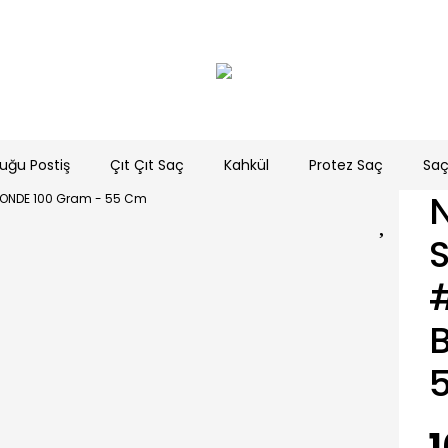
uğu Postiş
Çıt Çıt Saç
Kahkül
Protez Saç
Saç
1