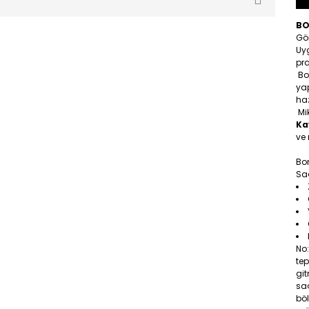
BO
Gö
Uy
pra
Bo
yap
ha
Mik
Ka
ve
Bo
Saç
No
tep
gi
saç
böl