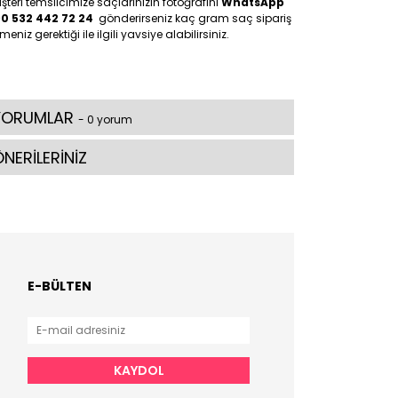
teri temsilcimize saçlarınızın fotoğrafını
WhatsApp
90 532 442 72 24
gönderirseniz kaç gram saç sipariş
meniz gerektiği ile ilgili yavsiye alabilirsiniz.
YORUMLAR
- 0 yorum
NERİLERİNİZ
E-BÜLTEN
KAYDOL