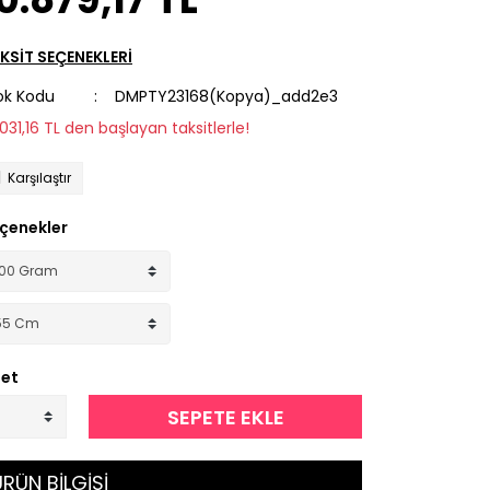
KSİT SEÇENEKLERİ
ok Kodu
DMPTY23168(Kopya)_add2e3
.031,16 TL den başlayan taksitlerle!
Karşılaştır
çenekler
et
SEPETE EKLE
RÜN BİLGİSİ