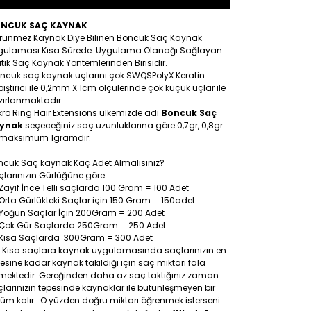
NCUK SAÇ KAYNAK
rünmez Kaynak Diye Bilinen Boncuk Saç Kaynak
gulaması Kısa Sürede Uygulama Olanağı Sağlayan
tik Saç Kaynak Yöntemlerinden Birisidir.
ncuk saç kaynak uçlarını çok SWQSPolyX Keratin
ıştırıcı ile 0,2mm X 1cm ölçülerinde çok küçük uçlar ile
zırlanmaktadır
ro Ring Hair Extensions ülkemizde adı
Boncuk Saç
ynak
seçeceğiniz saç uzunluklarına göre 0,7gr, 0,8gr
 maksimum 1gramdır.
ncuk Saç kaynak Kaç Adet Almalısınız?
larınızın Gürlüğüne göre
Zayıf İnce Telli saçlarda 100 Gram = 100 Adet
Orta Gürlükteki Saçlar için 150 Gram = 150adet
Yoğun Saçlar İçin 200Gram = 200 Adet
Çok Gür Saçlarda 250Gram = 250 Adet
Kısa Saçlarda 300Gram = 300 Adet
: Kısa saçlara kaynak uygulamasında saçlarınızın en
esine kadar kaynak takıldığı için saç miktarı fala
tmektedir. Gereğinden daha az saç taktığınız zaman
larınızın tepesinde kaynaklar ile bütünleşmeyen bir
üm kalır . O yüzden doğru miktarı öğrenmek isterseni