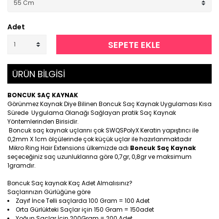
Adet
SEPETE EKLE
ÜRÜN BİLGİSİ
BONCUK SAÇ KAYNAK
Görünmez Kaynak Diye Bilinen Boncuk Saç Kaynak Uygulaması Kısa
Sürede Uygulama Olanağı Sağlayan pratik Saç Kaynak
Yöntemlerinden Birisidir.
Boncuk saç kaynak uçlarını çok SWQSPolyX Keratin yapıştırıcı ile
0,2mm X 1cm ölçülerinde çok küçük uçlar ile hazırlanmaktadır
Mikro Ring Hair Extensions ülkemizde adı
Boncuk Saç Kaynak
seçeceğiniz saç uzunluklarına göre 0,7gr, 0,8gr ve maksimum
1gramdır.
Boncuk Saç kaynak Kaç Adet Almalısınız?
Saçlarınızın Gürlüğüne göre
Zayıf İnce Telli saçlarda 100 Gram = 100 Adet
Orta Gürlükteki Saçlar için 150 Gram = 150adet
Yoğun Saçlar İçin 200Gram = 200 Adet