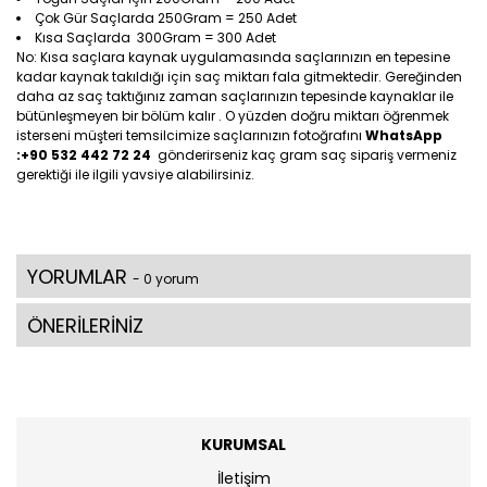
Çok Gür Saçlarda 250Gram = 250 Adet
Kısa Saçlarda 300Gram = 300 Adet
No: Kısa saçlara kaynak uygulamasında saçlarınızın en tepesine
kadar kaynak takıldığı için saç miktarı fala gitmektedir. Gereğinden
daha az saç taktığınız zaman saçlarınızın tepesinde kaynaklar ile
bütünleşmeyen bir bölüm kalır . O yüzden doğru miktarı öğrenmek
isterseni müşteri temsilcimize saçlarınızın fotoğrafını
WhatsApp
:+90 532 442 72 24
gönderirseniz kaç gram saç sipariş vermeniz
gerektiği ile ilgili yavsiye alabilirsiniz.
YORUMLAR
- 0 yorum
ÖNERİLERİNİZ
KURUMSAL
İletişim