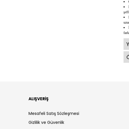
şeff
uzun
fark
Ö
ALIŞVERİŞ
Mesafeli Satış Sözleşmesi
Gizlilik ve Güvenlik