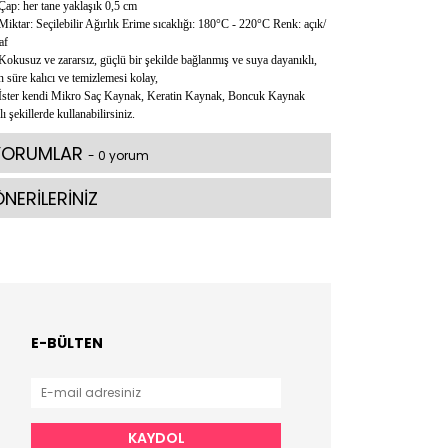
Çap: her tane yaklaşık 0,5 cm
Miktar: Seçilebilir Ağırlık Erime sıcaklığı: 180°C - 220°C Renk: açık/
af
Kokusuz ve zararsız, güçlü bir şekilde bağlanmış ve suya dayanıklı,
 süre kalıcı ve temizlemesi kolay,
İster kendi Mikro Saç Kaynak, Keratin Kaynak, Boncuk Kaynak
lı şekillerde kullanabilirsiniz.
YORUMLAR
- 0 yorum
NERİLERİNİZ
E-BÜLTEN
KAYDOL