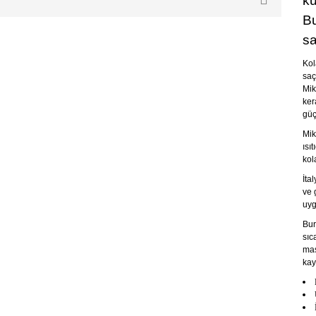
ku
Bu
sa
Kol
saç
Mik
ker
güç
Mik
ısı
kol
İta
ve 
uyg
Bur
sıc
maş
kay