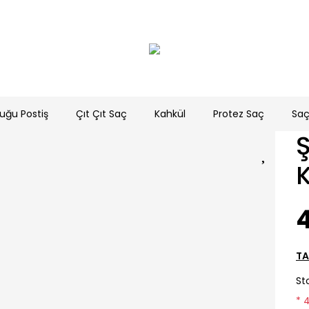
uğu Postiş
Çıt Çıt Saç
Kahkül
Protez Saç
Saç
Ş
K
TA
St
* 