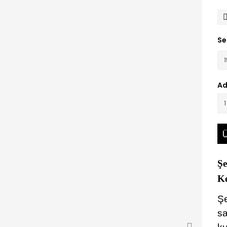
Se
Ad
Ü
Şe
Ke
Şe
sa