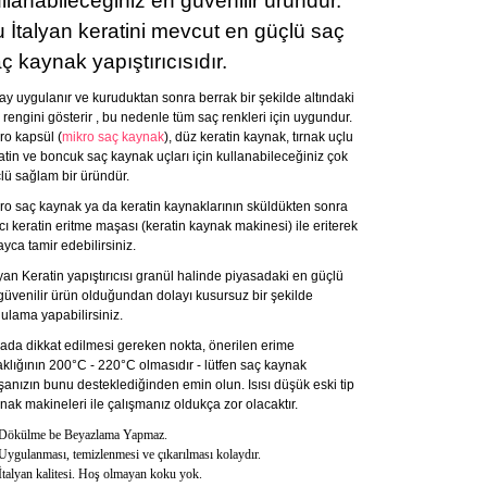
llanabileceğiniz en güvenilir üründür.
 İtalyan keratini mevcut en güçlü saç
ç kaynak yapıştırıcısıdır.
ay uygulanır ve kuruduktan sonra berrak bir şekilde altındaki
 rengini gösterir , bu nedenle tüm saç renkleri için uygundur.
ro kapsül (
mikro saç kaynak
), düz keratin kaynak, tırnak uçlu
atin ve boncuk saç kaynak uçları için kullanabileceğiniz çok
lü sağlam bir üründür.
ro saç kaynak ya da keratin kaynaklarının sküldükten sonra
tıcı keratin eritme maşası (keratin kaynak makinesi) ile eriterek
ayca tamir edebilirsiniz.
lyan Keratin yapıştırıcısı granül halinde piyasadaki en güçlü
güvenilir ürün olduğundan dolayı kusursuz bir şekilde
ulama yapabilirsiniz.
ada dikkat edilmesi gereken nokta, önerilen erime
aklığının 200°C - 220°C olmasıdır - lütfen saç kaynak
anızın bunu desteklediğinden emin olun. Isısı düşük eski tip
nak makineleri ile çalışmanız oldukça zor olacaktır.
Dökülme be Beyazlama Yapmaz.
Uygulanması, temizlenmesi ve çıkarılması kolaydır.
İtalyan kalitesi. Hoş olmayan koku yok.