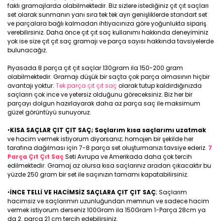
faklı gramajlarda olabilmektedir. Biz sizlere istediğiniz çıt çıt saçları
set olarak sunmanın yanı sıra tek tek ayrı genişliklerde standart set
ve parçalara bağlı kalmadan ihtiyacınıza göre yoğunlukta sipariş
verebilirsiniz. Daha önce çıt çıt saç kullanımı hakkında deneyiminiz
yok ise size çıt çıt saç gramajı ve parça sayısı hakkında tavsiyelerde
bulunacağız.
Piyasada 8 parça çıt çıt saçlar 130gram ila 150-200 gram
olabilmektedir. Gramajı düşük bir saçta çok parça olmasının hiçbir
avantajı yoktur.
Tek parça çıt çıt saç
olarak tutup kaldırdığınızda
saçların çok ince ve yetersiz olduğunu göreceksiniz. Biz her bir
parçayı dolgun hazırlayarak daha az parça saç ile maksimum
güzel görüntüyü sunuyoruz.
•
KISA SAÇLAR ÇIT ÇIT SAÇ; Saçlarım kısa saçlarımı uzatmak
ve hacim vermek istiyorum diyorsanız; homojen bir şekilde her
tarafına dağılması için 7-8 parça set oluşturmanızı tavsiye ederiz.
7
Parça Çıt Çıt Saç
Seti Avrupa ve Amerikada daha çok tercih
edilmektedir. Gramaj az olursa kısa saçlarınız aradan çıkacaktır bu
yüzde 250 gram bir set ile saçınızın tamamı kapatabilirsiniz.
•
İNCE TELLİ VE HACİMSİZ SAÇLARA ÇIT ÇIT SAÇ
; Saçlarım
hacimsiz ve saçlarımın uzunluğundan memnun ve sadece hacim
vermek istiyorum derseniz 100Gram ila 150Gram 1-Parça 28cm ya
da 2. parça 21 cm tercih edebilirsiniz.