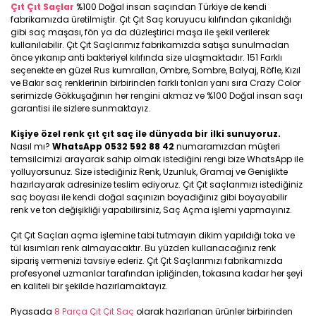
Çıt Çıt Saçlar
%100 Doğal insan saçından Türkiye de kendi
fabrikamızda üretilmiştir. Çıt Çıt Saç koruyucu kılıfından çıkarıldığı
gibi saç maşası, fön ya da düzleştirici maşa ile şekil verilerek
kullanılabilir. Çıt Çıt Saçlarımız fabrikamızda satışa sunulmadan
önce yıkanıp anti bakteriyel kılıfında size ulaşmaktadır. 151 Farklı
seçenekte en güzel Rus kumralları, Ombre, Sombre, Balyaj, Röfle, Kızıl
ve Bakır saç renklerinin birbirinden farklı tonları yanı sıra Crazy Color
serimizde Gökkuşağının her rengini akmaz ve %100 Doğal insan saçı
garantisi ile sizlere sunmaktayız.
Kişiye özel renk çıt çıt saç ile dünyada bir ilki sunuyoruz.
Nasıl mı?
WhatsApp 0532 592 88 42
numaramızdan müşteri
temsilcimizi arayarak sahip olmak istediğini rengi bize WhatsApp ile
yolluyorsunuz. Size istediğiniz Renk, Uzunluk, Gramaj ve Genişlikte
hazırlayarak adresinize teslim ediyoruz. Çıt Çıt saçlarımızı istediğiniz
saç boyası ile kendi doğal saçınızın boyadığınız gibi boyayabilir
renk ve ton değişikliği yapabilirsiniz, Saç Açma işlemi yapmayınız.
Çıt Çıt Saçları açma işlemine tabi tutmayın dikim yapıldığı toka ve
tül kısımları renk almayacaktır. Bu yüzden kullanacağınız renk
sipariş vermenizi tavsiye ederiz. Çıt Çıt Saçlarımızı fabrikamızda
profesyonel uzmanlar tarafından ipliğinden, tokasına kadar her şeyi
en kaliteli bir şekilde hazırlamaktayız.
Piyasada
8 Parça Çıt Çıt Saç
olarak hazırlanan ürünler birbirinden