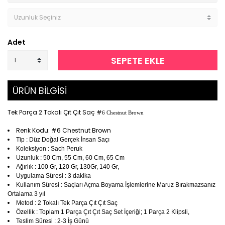
Adet
SEPETE EKLE
ÜRÜN BİLGİSİ
Tek Parça 2 Tokalı Çıt Çıt Saç #
6 Chestnut Brown
Renk Kodu: #6 Chestnut Brown
Tip : Düz Doğal Gerçek İnsan Saçı
Koleksiyon : Sach Peruk
Uzunluk : 50 Cm, 55 Cm, 60 Cm, 65 Cm
Ağırlık : 100 Gr, 120 Gr, 130Gr, 140 Gr,
Uygulama Süresi : 3 dakika
Kullanım Süresi : Saçları Açma Boyama İşlemlerine Maruz Bırakmazsanız
Ortalama 3 yıl
Metod : 2 Tokalı Tek Parça Çıt Çıt Saç
Özellik : Toplam 1 Parça Çıt Çıt Saç Set İçeriği; 1 Parça 2 Klipsli,
Teslim Süresi : 2-3 İş Günü