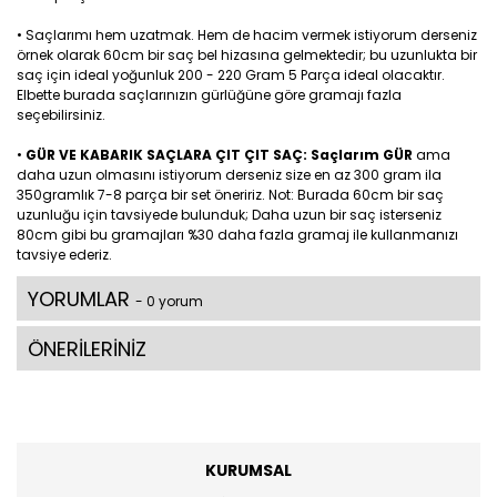
• Saçlarımı hem uzatmak. Hem de hacim vermek istiyorum derseniz
örnek olarak 60cm bir saç bel hizasına gelmektedir; bu uzunlukta bir
saç için ideal yoğunluk 200 - 220 Gram 5 Parça ideal olacaktır.
Elbette burada saçlarınızın gürlüğüne göre gramajı fazla
seçebilirsiniz.
•
GÜR VE KABARIK SAÇLARA ÇIT ÇIT SAÇ: Saçlarım GÜR
ama
daha uzun olmasını istiyorum derseniz size en az 300 gram ila
350gramlık 7-8 parça bir set öneririz. Not: Burada 60cm bir saç
uzunluğu için tavsiyede bulunduk; Daha uzun bir saç isterseniz
80cm gibi bu gramajları %30 daha fazla gramaj ile kullanmanızı
tavsiye ederiz.
YORUMLAR
- 0 yorum
ÖNERİLERİNİZ
KURUMSAL