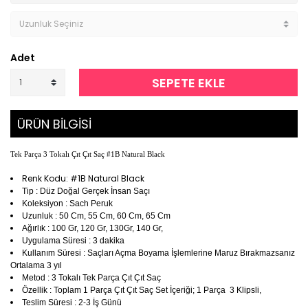
Adet
SEPETE EKLE
ÜRÜN BİLGİSİ
Tek Parça 3 Tokalı Çıt Çıt Saç #1B Natural Black
Renk Kodu: #1B Natural Black
Tip : Düz Doğal Gerçek İnsan Saçı
Koleksiyon : Sach Peruk
Uzunluk : 50 Cm, 55 Cm, 60 Cm, 65 Cm
Ağırlık : 100 Gr, 120 Gr, 130Gr, 140 Gr,
Uygulama Süresi : 3 dakika
Kullanım Süresi : Saçları Açma Boyama İşlemlerine Maruz Bırakmazsanız
Ortalama 3 yıl
Metod : 3 Tokalı Tek Parça Çıt Çıt Saç
Özellik : Toplam 1 Parça Çıt Çıt Saç Set İçeriği; 1 Parça 3 Klipsli,
Teslim Süresi : 2-3 İş Günü