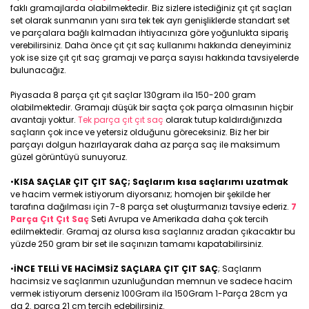
faklı gramajlarda olabilmektedir. Biz sizlere istediğiniz çıt çıt saçları
set olarak sunmanın yanı sıra tek tek ayrı genişliklerde standart set
ve parçalara bağlı kalmadan ihtiyacınıza göre yoğunlukta sipariş
verebilirsiniz. Daha önce çıt çıt saç kullanımı hakkında deneyiminiz
yok ise size çıt çıt saç gramajı ve parça sayısı hakkında tavsiyelerde
bulunacağız.
Piyasada 8 parça çıt çıt saçlar 130gram ila 150-200 gram
olabilmektedir. Gramajı düşük bir saçta çok parça olmasının hiçbir
avantajı yoktur.
Tek parça çıt çıt saç
olarak tutup kaldırdığınızda
saçların çok ince ve yetersiz olduğunu göreceksiniz. Biz her bir
parçayı dolgun hazırlayarak daha az parça saç ile maksimum
güzel görüntüyü sunuyoruz.
•
KISA SAÇLAR ÇIT ÇIT SAÇ; Saçlarım kısa saçlarımı uzatmak
ve hacim vermek istiyorum diyorsanız; homojen bir şekilde her
tarafına dağılması için 7-8 parça set oluşturmanızı tavsiye ederiz.
7
Parça Çıt Çıt Saç
Seti Avrupa ve Amerikada daha çok tercih
edilmektedir. Gramaj az olursa kısa saçlarınız aradan çıkacaktır bu
yüzde 250 gram bir set ile saçınızın tamamı kapatabilirsiniz.
•
İNCE TELLİ VE HACİMSİZ SAÇLARA ÇIT ÇIT SAÇ
; Saçlarım
hacimsiz ve saçlarımın uzunluğundan memnun ve sadece hacim
vermek istiyorum derseniz 100Gram ila 150Gram 1-Parça 28cm ya
da 2. parça 21 cm tercih edebilirsiniz.