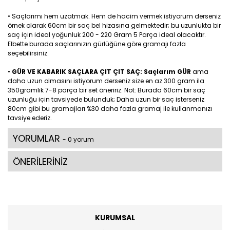
• Saçlarımı hem uzatmak. Hem de hacim vermek istiyorum derseniz
örnek olarak 60cm bir saç bel hizasına gelmektedir; bu uzunlukta bir
saç için ideal yoğunluk 200 - 220 Gram 5 Parça ideal olacaktır.
Elbette burada saçlarınızın gürlüğüne göre gramajı fazla
seçebilirsiniz.
•
GÜR VE KABARIK SAÇLARA ÇIT ÇIT SAÇ: Saçlarım GÜR
ama
daha uzun olmasını istiyorum derseniz size en az 300 gram ila
350gramlık 7-8 parça bir set öneririz. Not: Burada 60cm bir saç
uzunluğu için tavsiyede bulunduk; Daha uzun bir saç isterseniz
80cm gibi bu gramajları %30 daha fazla gramaj ile kullanmanızı
tavsiye ederiz.
YORUMLAR
- 0 yorum
ÖNERİLERİNİZ
KURUMSAL