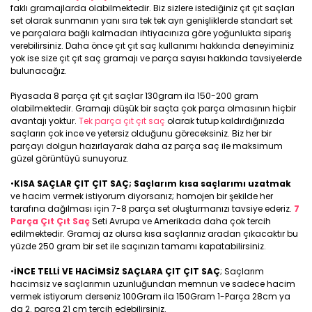
faklı gramajlarda olabilmektedir. Biz sizlere istediğiniz çıt çıt saçları
set olarak sunmanın yanı sıra tek tek ayrı genişliklerde standart set
ve parçalara bağlı kalmadan ihtiyacınıza göre yoğunlukta sipariş
verebilirsiniz. Daha önce çıt çıt saç kullanımı hakkında deneyiminiz
yok ise size çıt çıt saç gramajı ve parça sayısı hakkında tavsiyelerde
bulunacağız.
Piyasada 8 parça çıt çıt saçlar 130gram ila 150-200 gram
olabilmektedir. Gramajı düşük bir saçta çok parça olmasının hiçbir
avantajı yoktur.
Tek parça çıt çıt saç
olarak tutup kaldırdığınızda
saçların çok ince ve yetersiz olduğunu göreceksiniz. Biz her bir
parçayı dolgun hazırlayarak daha az parça saç ile maksimum
güzel görüntüyü sunuyoruz.
•
KISA SAÇLAR ÇIT ÇIT SAÇ; Saçlarım kısa saçlarımı uzatmak
ve hacim vermek istiyorum diyorsanız; homojen bir şekilde her
tarafına dağılması için 7-8 parça set oluşturmanızı tavsiye ederiz.
7
Parça Çıt Çıt Saç
Seti Avrupa ve Amerikada daha çok tercih
edilmektedir. Gramaj az olursa kısa saçlarınız aradan çıkacaktır bu
yüzde 250 gram bir set ile saçınızın tamamı kapatabilirsiniz.
•
İNCE TELLİ VE HACİMSİZ SAÇLARA ÇIT ÇIT SAÇ
; Saçlarım
hacimsiz ve saçlarımın uzunluğundan memnun ve sadece hacim
vermek istiyorum derseniz 100Gram ila 150Gram 1-Parça 28cm ya
da 2. parça 21 cm tercih edebilirsiniz.