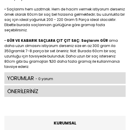
• Saçlarımı hem uzatmak. Hem de hacim vermek istiyorum derseniz
örnek olarak 60cm bir saç bel hizasına gelmektedir; bu uzunlukta bir
saç için ideal yoğunluk 200 - 220 Gram 5 Parça ideal olacaktır.
Elbette burada saçlarınızın gürlüğüne göre gramajı fazla
seçebilirsiniz.
•
GÜR VE KABARIK SAÇLARA ÇIT ÇIT SAÇ: Saçlarım GÜR
ama
daha uzun olmasını istiyorum derseniz size en az 300 gram ila
350gramlık 7-8 parça bir set öneririz. Not: Burada 60cm bir saç
uzunluğu için tavsiyede bulunduk; Daha uzun bir saç isterseniz
80cm gibi bu gramajları %30 daha fazla gramaj ile kullanmanızı
tavsiye ederiz.
YORUMLAR
- 0 yorum
ÖNERİLERİNİZ
KURUMSAL