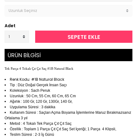
Adet
SEPETE EKLE
ÜRÜN BİLGİSİ
Tek Parça 4 Tokalı Çıt Çıt Saç #1B Natural Black
Renk Kodu: #1B Natural Black
Tip : Düz Doğal Gerçek İnsan Saçı
Koleksiyon : Sach Peruk
Uzunluk : 50 Cm, 55 Cm, 60 Cm, 65 Cm
Ağırlık : 100 Gr, 120 Gr, 130Gr, 140 Gr,
Uygulama Süresi : 3 dakika
Kullanım Süresi : Saçları Açma Boyama İşlemlerine Maruz Bırakmazsanız
Ortalama 3 yıl
Metod : 4 Tokalı Tek Parça Çıt Çıt Saç
Özellik : Toplam 1 Parça Çıt Çıt Saç Set İçeriği; 1 Parça 4 Klipsli,
Teslim Süresi : 2-3 İş Günü