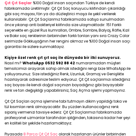
Çıt Çıt Saçlar
%100 Doğal insan saçından Türkiye de kendi
fabrikamızda üretilmiştir. Çıt Çıt Saç koruyucu kılıfından çıkarıldığı
gibi saç maşası, fön ya da düzleştirici maşa ile şekil verilerek
kullanılabilir. Çıt Çıt Saçlarımız fabrikamızda satışa sunulmadan
önce yıkanıp anti bakteriyel kılıfında size ulaşmaktadır. 151 Farklı
seçenekte en güzel Rus kumralları, Ombre, Sombre, Balyaj, Röfle, Kızıl
ve Bakır saç renklerinin birbirinden farklı tonları yanı sıra Crazy Color
serimizde Gökkuşağının her rengini akmaz ve %100 Doğal insan saçı
garantisi ile sizlere sunmaktayız.
Kişiye özel renk çıt çıt saç ile dünyada bir ilki sunuyoruz.
Nasıl mı?
WhatsApp 0532 592 88 42
numaramızdan müşteri
temsilcimizi arayarak sahip olmak istediğini rengi bize WhatsApp ile
yolluyorsunuz. Size istediğiniz Renk, Uzunluk, Gramaj ve Genişlikte
hazırlayarak adresinize teslim ediyoruz. Çıt Çıt saçlarımızı istediğiniz
saç boyası ile kendi doğal saçınızın boyadığınız gibi boyayabilir
renk ve ton değişikliği yapabilirsiniz, Saç Açma işlemi yapmayınız.
Çıt Çıt Saçları açma işlemine tabi tutmayın dikim yapıldığı toka ve
tül kısımları renk almayacaktır. Bu yüzden kullanacağınız renk
sipariş vermenizi tavsiye ederiz. Çıt Çıt Saçlarımızı fabrikamızda
profesyonel uzmanlar tarafından ipliğinden, tokasına kadar her şeyi
en kaliteli bir şekilde hazırlamaktayız.
Piyasada
8 Parça Çıt Çıt Saç
olarak hazırlanan ürünler birbirinden