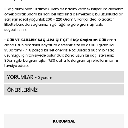
• Saçlarımı hem uzatmak. Hem de hacim vermek istiyorum derseniz
örnek olarak 60cm bir saç bel hizasına gelmektedir; bu uzunlukta bir
saç için ideal yoğunluk 200 - 220 Gram 5 Parça ideal olacaktır.
Elbette burada saçlarınızın gürlüğüne göre gramajı fazla
seçebilirsiniz.
•
GÜR VE KABARIK SAÇLARA ÇIT ÇIT SAÇ: Saçlarım GÜR
ama
daha uzun olmasını istiyorum derseniz size en az 300 gram ila
350gramlık 7-8 parça bir set öneririz. Not: Burada 60cm bir saç
uzunluğu için tavsiyede bulunduk; Daha uzun bir saç isterseniz
80cm gibi bu gramajları %30 daha fazla gramaj ile kullanmanızı
tavsiye ederiz.
YORUMLAR
- 0 yorum
ÖNERİLERİNİZ
KURUMSAL