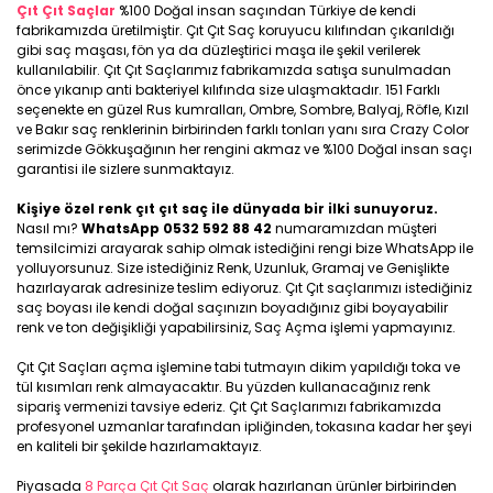
Çıt Çıt Saçlar
%100 Doğal insan saçından Türkiye de kendi
fabrikamızda üretilmiştir. Çıt Çıt Saç koruyucu kılıfından çıkarıldığı
gibi saç maşası, fön ya da düzleştirici maşa ile şekil verilerek
kullanılabilir. Çıt Çıt Saçlarımız fabrikamızda satışa sunulmadan
önce yıkanıp anti bakteriyel kılıfında size ulaşmaktadır. 151 Farklı
seçenekte en güzel Rus kumralları, Ombre, Sombre, Balyaj, Röfle, Kızıl
ve Bakır saç renklerinin birbirinden farklı tonları yanı sıra Crazy Color
serimizde Gökkuşağının her rengini akmaz ve %100 Doğal insan saçı
garantisi ile sizlere sunmaktayız.
Kişiye özel renk çıt çıt saç ile dünyada bir ilki sunuyoruz.
Nasıl mı?
WhatsApp 0532 592 88 42
numaramızdan müşteri
temsilcimizi arayarak sahip olmak istediğini rengi bize WhatsApp ile
yolluyorsunuz. Size istediğiniz Renk, Uzunluk, Gramaj ve Genişlikte
hazırlayarak adresinize teslim ediyoruz. Çıt Çıt saçlarımızı istediğiniz
saç boyası ile kendi doğal saçınızın boyadığınız gibi boyayabilir
renk ve ton değişikliği yapabilirsiniz, Saç Açma işlemi yapmayınız.
Çıt Çıt Saçları açma işlemine tabi tutmayın dikim yapıldığı toka ve
tül kısımları renk almayacaktır. Bu yüzden kullanacağınız renk
sipariş vermenizi tavsiye ederiz. Çıt Çıt Saçlarımızı fabrikamızda
profesyonel uzmanlar tarafından ipliğinden, tokasına kadar her şeyi
en kaliteli bir şekilde hazırlamaktayız.
Piyasada
8 Parça Çıt Çıt Saç
olarak hazırlanan ürünler birbirinden