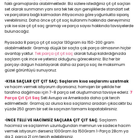
faklı gramajlarda olabilmektedir. Biz sizlere istediğiniz çıt çıt saçları
set olarak sunmanın yanı sıra tek tek ayrı genişliklerde standart set
ve parçalara bağlı kalmadan ihtiyacınıza göre yoğunlukta sipariş
verebilirsiniz. Daha önce çıt çıt saç kullanımı hakkında deneyiminiz
yok ise size çıt çıt saç gramajı ve parça sayısı hakkında tavsiyelerde
bulunacağız.
Piyasada 8 parça çıt çıt saçlar 130gram ila 150-200 gram
olabilmektedir. Gramajı düşük bir saçta çok parça olmasının hiçbir
avantajı yoktur.
Tek parça çıt çıt saç
olarak tutup kaldırdığınızda
saçların çok ince ve yetersiz olduğunu göreceksiniz. Biz her bir
parçayı dolgun hazırlayarak daha az parça saç ile maksimum
güzel görüntüyü sunuyoruz.
•
KISA SAÇLAR ÇIT ÇIT SAÇ; Saçlarım kısa saçlarımı uzatmak
ve hacim vermek istiyorum diyorsanız; homojen bir şekilde her
tarafına dağılması için 7-8 parça set oluşturmanızı tavsiye ederiz.
7
Parça Çıt Çıt Saç
Seti Avrupa ve Amerikada daha çok tercih
edilmektedir. Gramaj az olursa kısa saçlarınız aradan çıkacaktır bu
yüzde 250 gram bir set ile saçınızın tamamı kapatabilirsiniz.
•
İNCE TELLİ VE HACİMSİZ SAÇLARA ÇIT ÇIT SAÇ
; Saçlarım
hacimsiz ve saçlarımın uzunluğundan memnun ve sadece hacim
vermek istiyorum derseniz 100Gram ila 150Gram 1-Parça 28cm ya
da 2. parça 21 cm tercih edebilirsiniz.