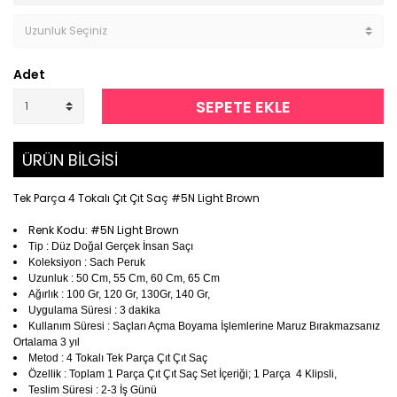
Adet
SEPETE EKLE
ÜRÜN BİLGİSİ
Tek Parça 4 Tokalı Çıt Çıt Saç #5N Light Brown
Renk Kodu: #5N Light Brown
Tip : Düz Doğal Gerçek İnsan Saçı
Koleksiyon : Sach Peruk
Uzunluk : 50 Cm, 55 Cm, 60 Cm, 65 Cm
Ağırlık : 100 Gr, 120 Gr, 130Gr, 140 Gr,
Uygulama Süresi : 3 dakika
Kullanım Süresi : Saçları Açma Boyama İşlemlerine Maruz Bırakmazsanız
Ortalama 3 yıl
Metod : 4 Tokalı Tek Parça Çıt Çıt Saç
Özellik : Toplam 1 Parça Çıt Çıt Saç Set İçeriği; 1 Parça 4 Klipsli,
Teslim Süresi : 2-3 İş Günü