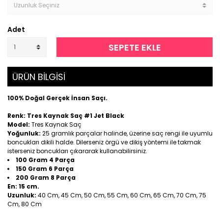
Adet
SEPETE EKLE
ÜRÜN BİLGİSİ
100% Doğal Gerçek İnsan Saçı.
Renk: Tres Kaynak Saç #1 Jet Black
Model:
Tres Kaynak Saç
Yoğunluk:
25 gramlık parçalar halinde, üzerine saç rengi ile uyumlu
boncukları dikili halde. Dilerseniz örgü ve dikiş yöntemi ile takmak
isterseniz boncukları çıkararak kullanabilirsiniz.
100 Gram 4 Parça
150 Gram 6 Parça
200 Gram 8 Parça
En:
15 cm.
Uzunluk:
40 Cm, 45 Cm, 50 Cm, 55 Cm, 60 Cm, 65 Cm, 70 Cm, 75
Cm, 80 Cm