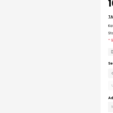
1
TA
Ka
St
* 
Se
Ad