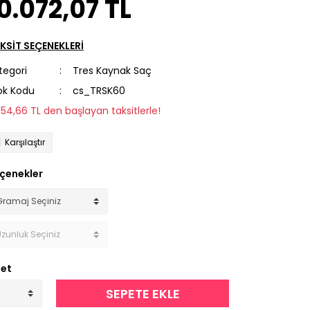
0.072,07 TL
KSİT SEÇENEKLERİ
tegori
Tres Kaynak Saç
ok Kodu
cs_TRSK60
954,66 TL den başlayan taksitlerle!
Karşılaştır
çenekler
et
SEPETE EKLE