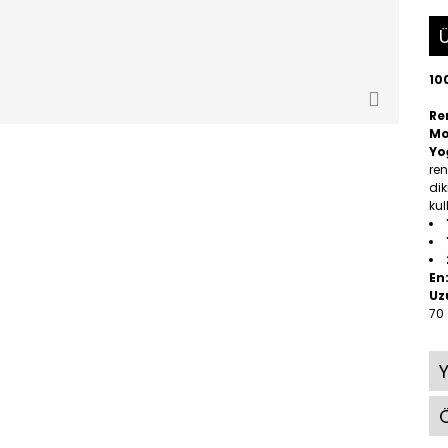
Ü
10
Re
Mo
Yo
ren
dik
kul
En
Uz
70
Ö