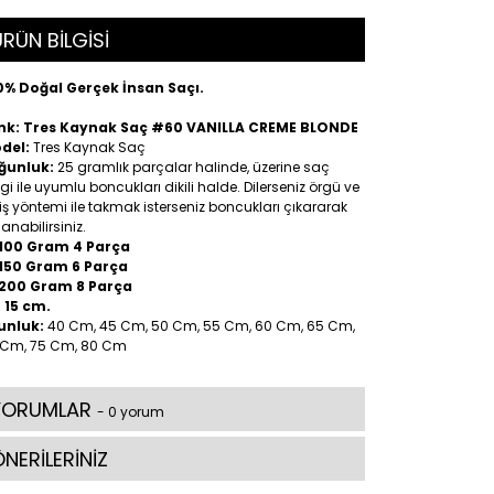
RÜN BİLGİSİ
0% Doğal Gerçek İnsan Saçı.
nk: Tres Kaynak Saç #60 VANILLA CREME BLONDE
del:
Tres Kaynak Saç
ğunluk:
25 gramlık parçalar halinde, üzerine saç
gi ile uyumlu boncukları dikili halde. Dilerseniz örgü ve
iş yöntemi ile takmak isterseniz boncukları çıkararak
lanabilirsiniz.
100 Gram 4 Parça
150 Gram 6 Parça
200 Gram 8 Parça
:
15 cm.
unluk:
40 Cm, 45 Cm, 50 Cm, 55 Cm, 60 Cm, 65 Cm,
 Cm, 75 Cm, 80 Cm
YORUMLAR
- 0 yorum
NERİLERİNİZ