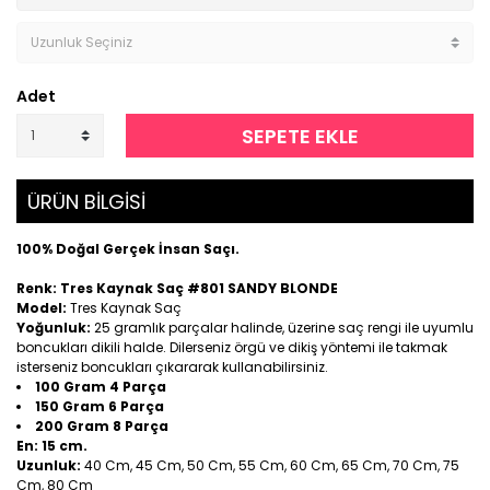
Adet
SEPETE EKLE
ÜRÜN BİLGİSİ
100% Doğal Gerçek İnsan Saçı.
Renk: Tres Kaynak Saç #801 SANDY BLONDE
Model:
Tres Kaynak Saç
Yoğunluk:
25 gramlık parçalar halinde, üzerine saç rengi ile uyumlu
boncukları dikili halde. Dilerseniz örgü ve dikiş yöntemi ile takmak
isterseniz boncukları çıkararak kullanabilirsiniz.
100 Gram 4 Parça
150 Gram 6 Parça
200 Gram 8 Parça
En:
15 cm.
Uzunluk:
40 Cm, 45 Cm, 50 Cm, 55 Cm, 60 Cm, 65 Cm, 70 Cm, 75
Cm, 80 Cm