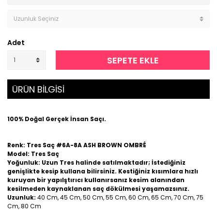
Adet
SEPETE EKLE
ÜRÜN BİLGİSİ
100% Doğal Gerçek İnsan Saçı.
Renk: Tres Saç #6A-8A ASH BROWN OMBRÉ
Model: Tres Saç
Yoğunluk: Uzun Tres halinde satılmaktadır; İstediğiniz
genişlikte kesip kullana bilirsiniz. Kestiğiniz kısımlara hızlı
kuruyan bir yapılştırıcı kullanırsanız kesim alanından
kesilmeden kaynaklanan saç dökülmesi yaşamazsınız.
Uzunluk:
40 Cm, 45 Cm, 50 Cm, 55 Cm, 60 Cm, 65 Cm, 70 Cm, 75
Cm, 80 Cm